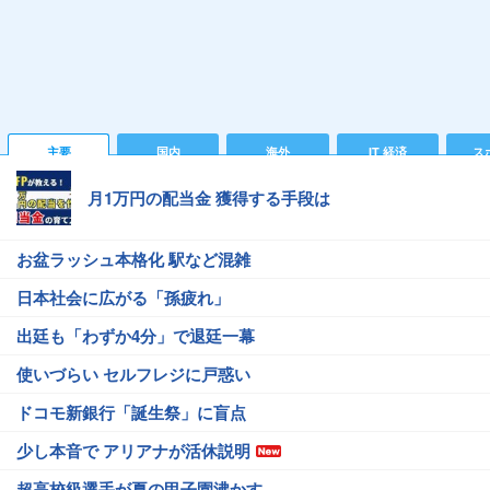
主要
国内
海外
IT 経済
ス
月1万円の配当金 獲得する手段は
お盆ラッシュ本格化 駅など混雑
日本社会に広がる「孫疲れ」
出廷も「わずか4分」で退廷一幕
使いづらい セルフレジに戸惑い
ドコモ新銀行「誕生祭」に盲点
少し本音で アリアナが活休説明
超高校級選手が夏の甲子園沸かす