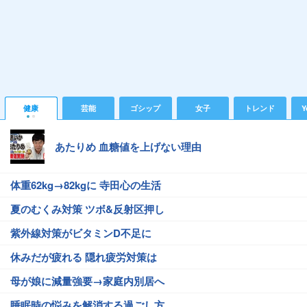
健康
芸能
ゴシップ
女子
トレンド
Y
あたりめ 血糖値を上げない理由
体重62kg→82kgに 寺田心の生活
夏のむくみ対策 ツボ&反射区押し
紫外線対策がビタミンD不足に
休みだが疲れる 隠れ疲労対策は
母が娘に減量強要→家庭内別居へ
睡眠時の悩みを解消する過ごし方