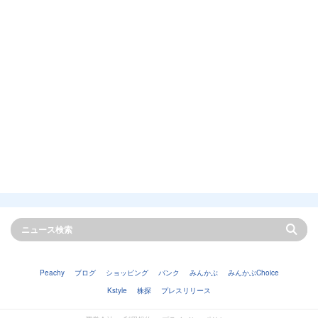
Peachy
ブログ
ショッピング
バンク
みんかぶ
みんかぶChoice
Kstyle
株探
プレスリリース