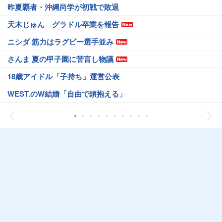
昨夏覇者・沖縄尚学が初戦で敗退
天木じゅん グラドル卒業を報告
ニシダ 筋力はラグビー選手並み
さんま 夏の甲子園に苦言し物議
18歳アイドル「子持ち」運営公表
WEST.のW結婚「自由で頭抱える」