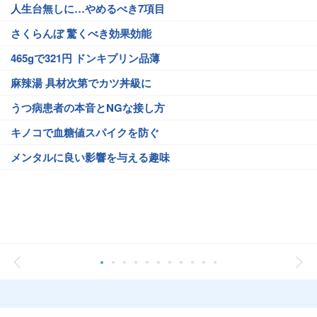
人生台無しに…やめるべき7項目
さくらんぼ 驚くべき効果効能
465gで321円 ドンキプリン品薄
麻辣湯 具材次第でカツ丼級に
うつ病患者の本音とNGな接し方
キノコで血糖値スパイクを防ぐ
メンタルに良い影響を与える趣味