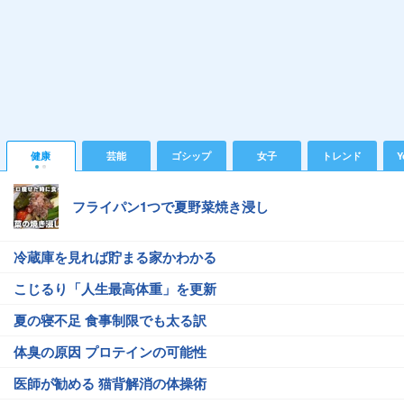
健康
芸能
ゴシップ
女子
トレンド
Y
フライパン1つで夏野菜焼き浸し
冷蔵庫を見れば貯まる家かわかる
こじるり「人生最高体重」を更新
夏の寝不足 食事制限でも太る訳
体臭の原因 プロテインの可能性
医師が勧める 猫背解消の体操術