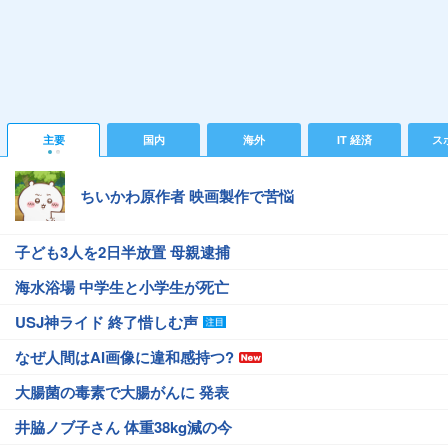
主要
国内
海外
IT 経済
ス
ちいかわ原作者 映画製作で苦悩
子ども3人を2日半放置 母親逮捕
海水浴場 中学生と小学生が死亡
USJ神ライド 終了惜しむ声
なぜ人間はAI画像に違和感持つ?
大腸菌の毒素で大腸がんに 発表
井脇ノブ子さん 体重38kg減の今