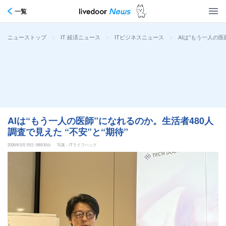
一覧
>
>
>
AIは“もう一人の医
ニューストップ
IT 経済ニュース
ITビジネスニュース
AIは“もう一人の医師”になれるのか。生活者480人
調査で見えた “不安”と“期待”
2026年5月15日 18時30分
写真：ITライフハック