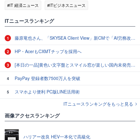
#IT 経済ニュース
#ITビジネスニュース
ITニュースランキング
藤原竜也さん、「SKYSEA Client View」新CMで「AI労務改善」をアピール 働き方をAIが分析したら「すぐに休んで」と言われる？
1
HP・AcerもCXMTチップを採用へ
2
[本日の一品]黄色い文字盤とスマイル窓が楽しい国内未発売のCASIO「AMW-880D」
3
PayPay 登録者数7500万人を突破
4
スマホより便利 PC版LINE活用術
5
ITニュースランキングをもっと見る
画像アクセスランキング
ハリアー改良 HEV一本化で高級化