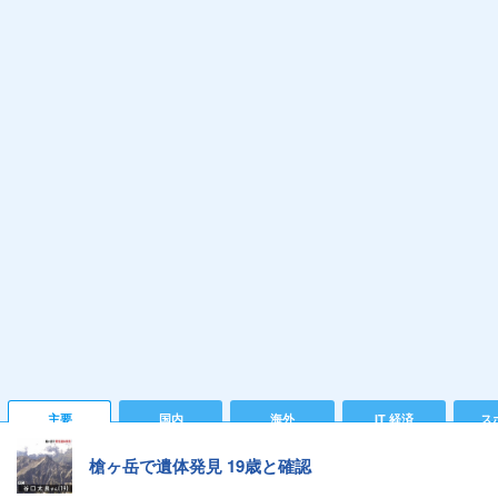
主要
国内
海外
IT 経済
ス
槍ヶ岳で遺体発見 19歳と確認