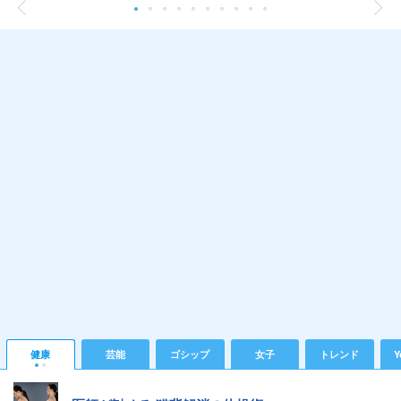
健康
芸能
ゴシップ
女子
トレンド
Y