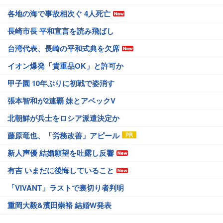
各地の海で事故相次ぐ 4人死亡
長崎市長 平和宣言を読み飛ばし
台湾代表、長崎の平和式典を欠席
イオン爆発「貴重品OK」と許可か
甲子園 10年ぶりに初戦で姿消す
張本智和が2連覇 妹とアベックV
北朝鮮が兵士をロシア派遣決定か
藤原竜也、「労務改善」アピール
新人声優 結婚願望を吐露し反響
有吉 いまだに後悔していること
「VIVANT」ラストで裏切り者判明
重岡大毅&濱田崇裕 結婚W発表