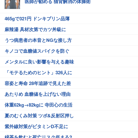
医師が勧める 猫背解消の体操術
465gで321円 ドンキプリン品薄
麻辣湯 具材次第でカツ丼級に
うつ病患者の本音とNGな接し方
キノコで血糖値スパイクを防ぐ
メンタルに良い影響を与える趣味
「モテるためのヒント」326人に
容姿と寿命 28年追跡で見えた差
あたりめ 血糖値を上げない理由
体重62kg→82kgに 寺田心の生活
夏のむくみ対策 ツボ&反射区押し
紫外線対策がビタミンD不足に
緑茶を飲むと死亡リスク低まる?