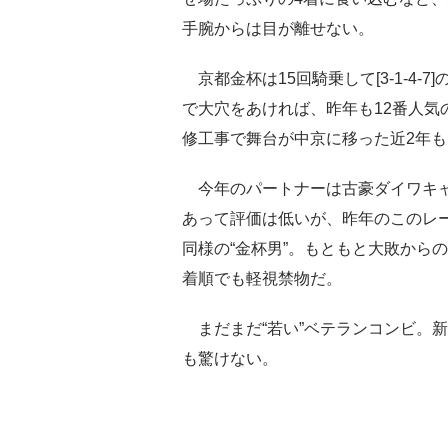
手腕からは目が離せない。
京都金杯は15回騎乗して[3‐1‐4‐
で大穴をあければ、昨年も12番人気
修工事で舞台が中京に移った近2年
今年のパートナーは古豪ダイワキャグ
あって評価は低いが、昨年のこのレー
同様の“金杯男”。もともと大敗から
着順でも軽視禁物だ。
まだまだ“若い”ベテランコンビ。
も驚けない。