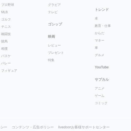
プロ野球
グラビア
トレンド
MLB
テレビ
本
ゴルフ
ゴシップ
教育・仕事
テニス
からだ
格闘技
映画
マネー
競馬
レビュー
車
相撲
プレゼント
グルメ
バスケ
特集
バレー
YouTube
フィギュア
サブカル
アニメ
ゲーム
コミック
リシー
コンテンツ・広告ポリシー
livedoorお客様サポートセンター