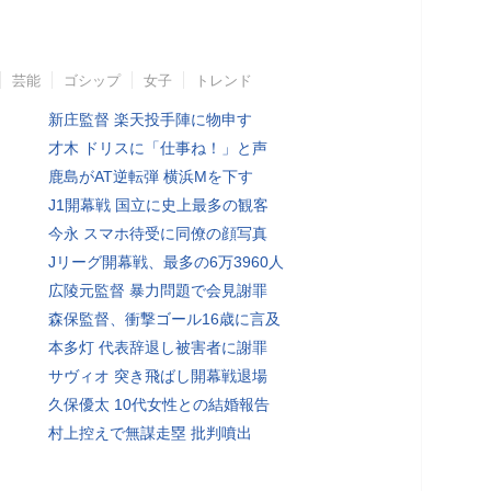
芸能
ゴシップ
女子
トレンド
新庄監督 楽天投手陣に物申す
才木 ドリスに「仕事ね！」と声
鹿島がAT逆転弾 横浜Mを下す
J1開幕戦 国立に史上最多の観客
今永 スマホ待受に同僚の顔写真
Jリーグ開幕戦、最多の6万3960人
広陵元監督 暴力問題で会見謝罪
森保監督、衝撃ゴール16歳に言及
本多灯 代表辞退し被害者に謝罪
サヴィオ 突き飛ばし開幕戦退場
久保優太 10代女性との結婚報告
村上控えで無謀走塁 批判噴出