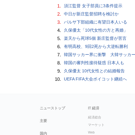
1.
須江監督 女子部員に3条件提示
2.
中日が新庄監督招聘を検討か
3.
バルサ下部組織に有望日本人いる
4.
久保優太「10代女性の方と再婚」
5.
楽天から死球5個 新庄監督が苦言
6.
有明高校、9回2死から大逆転勝利
7.
韓国サッカー界に衝撃 大韓サッカー協会に外国人審判への“性的接待”疑惑 韓国メディア
8.
韓国の審判性接待疑惑 日本人も
9.
久保優太 10代女性との結婚報告
10.
UEFA FIFA大会ボイコット継続へ
ニューストップ
IT 経済
経済総合
主要
マーケット
Web
国内