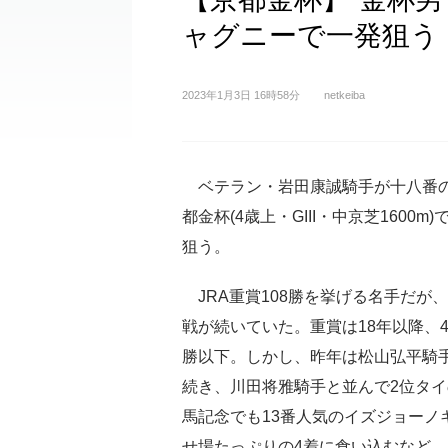
ャグニーで一発狙う
2023年1月3日 16時58分
netkeiba
ベテラン・岩田康誠騎手が十八番
都金杯(4歳上・GIII・中京芝1600m)
狙う。
JRA重賞108勝を挙げる名手だが
戦が続いていた。重賞は18年以降、
勝以下。しかし、昨年は松山弘平騎
続き、川田将雅騎手と並んで2位タイ
馬記念でも13番人気のイズジョーノ
せ場たっぷりの4着に食い込むなど