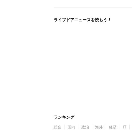
ライブドアニュースを読もう！
ランキング
総合
国内
政治
海外
経済
IT