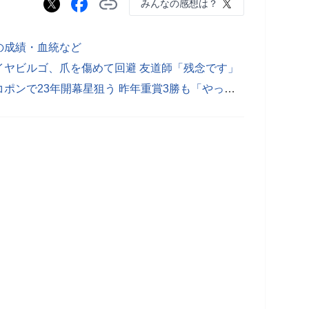
みんなの感想は？
の成績・血統など
イヤビルゴ、爪を傷めて回避 友道師「残念です」
【京都金杯】菅原明騎手、オニャンコポンで23年開幕星狙う 昨年重賞3勝も「やっぱりG1を勝ちたい」