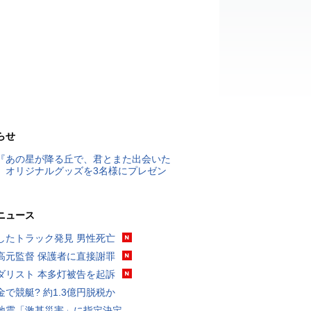
らせ
『あの星が降る丘で、君とまた出会いた
』オリジナルグッズを3名様にプレゼン
ニュース
したトラック発見 男性死亡
高元監督 保護者に直接謝罪
ダリスト 本多灯被告を起訴
金で競艇? 約1.3億円脱税か
地震「激甚災害」に指定決定