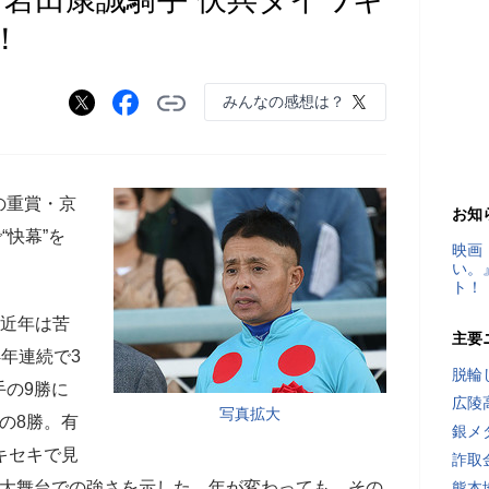
！
みんなの感想は？
の重賞・京
お知
で“快幕”を
映画
い。
ト！
、近年は苦
主要
4年連続で3
脱輪
手の9勝に
広陵
写真拡大
の8勝。有
銀メ
キセキで見
詐取
、大舞台での強さを示した。年が変わっても、その
熊本