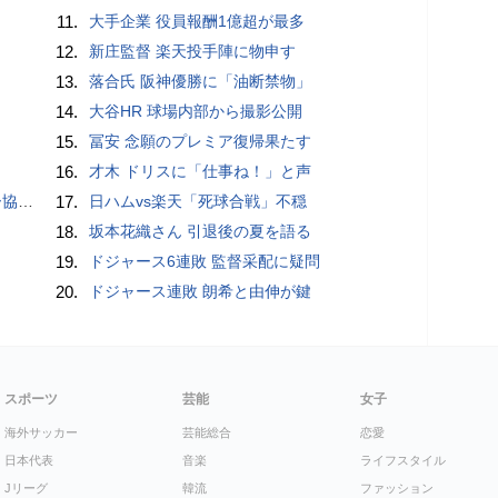
11.
大手企業 役員報酬1億超が最多
12.
新庄監督 楽天投手陣に物申す
13.
落合氏 阪神優勝に「油断禁物」
14.
大谷HR 球場内部から撮影公開
15.
冨安 念願のプレミア復帰果たす
16.
才木 ドリスに「仕事ね！」と声
が報道
17.
日ハムvs楽天「死球合戦」不穏
18.
坂本花織さん 引退後の夏を語る
19.
ドジャース6連敗 監督采配に疑問
20.
ドジャース連敗 朗希と由伸が鍵
スポーツ
芸能
女子
海外サッカー
芸能総合
恋愛
日本代表
音楽
ライフスタイル
Jリーグ
韓流
ファッション