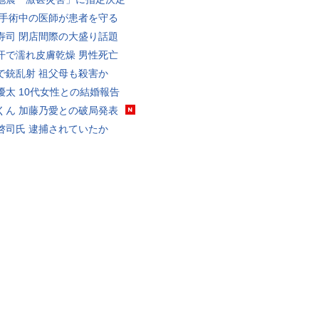
 手術中の医師が患者を守る
寿司 閉店間際の大盛り話題
汗で濡れ皮膚乾燥 男性死亡
で銃乱射 祖父母も殺害か
優太 10代女性との結婚報告
くん 加藤乃愛との破局発表
啓司氏 逮捕されていたか