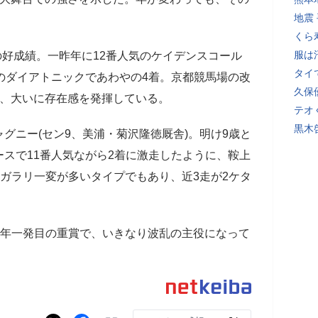
地震
くら
服は
7]の好成績。一昨年に12番人気のケイデンスコール
タイ
のダイアトニックであわやの4着。京都競馬場の改
久保
も、大いに存在感を発揮している。
テオ
黒木
ニー(セン9、美浦・菊沢隆徳厩舎)。明け9歳と
スで11番人気ながら2着に激走したように、鞍上
のガラリ一変が多いタイプでもあり、近3走が2ケタ
新年一発目の重賞で、いきなり波乱の主役になって