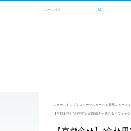
ニューストップ
スポーツニュース
競馬ニュース
>
>
>
【京都金杯】“金杯男”岩田康誠騎手 伏兵ダイワキャグ
【京都金杯】“金杯男