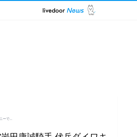
ニーで…
”岩田康誠騎手 伏兵ダイワキ