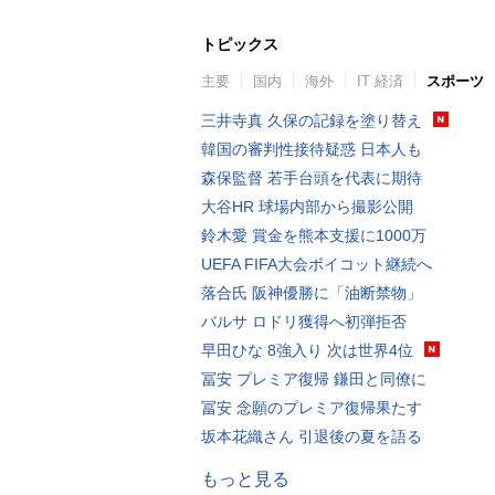
トピックス
主要
国内
海外
IT 経済
スポーツ
三井寺真 久保の記録を塗り替え
韓国の審判性接待疑惑 日本人も
森保監督 若手台頭を代表に期待
大谷HR 球場内部から撮影公開
鈴木愛 賞金を熊本支援に1000万
UEFA FIFA大会ボイコット継続へ
落合氏 阪神優勝に「油断禁物」
バルサ ロドリ獲得へ初弾拒否
早田ひな 8強入り 次は世界4位
冨安 プレミア復帰 鎌田と同僚に
冨安 念願のプレミア復帰果たす
坂本花織さん 引退後の夏を語る
もっと見る