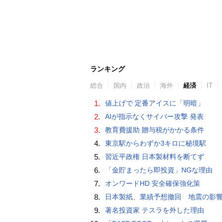
ランキング
総合
国内
政治
海外
経済
IT
1.
値上げで 定番アイスに「明暗」
2.
AIが指示なくサイバー攻撃 発表
3.
教育費援助 贈与税がかかる条件
4.
東京駅からわずか3キロに秘境駅
5.
習近平政権 日本製材料を断てず
6.
「金貯まったら即投資」NGな理由
7.
オンワードHD 安全確保強化策
8.
日本製紙、業績予想撤回 地震の影響「算定困
9.
著名投資家 テスラを外した理由