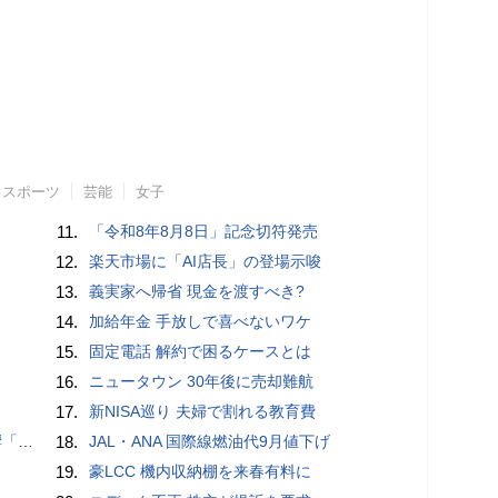
スポーツ
芸能
女子
11.
「令和8年8月8日」記念切符発売
12.
楽天市場に「AI店長」の登場示唆
13.
義実家へ帰省 現金を渡すべき?
14.
加給年金 手放しで喜べないワケ
15.
固定電話 解約で困るケースとは
16.
ニュータウン 30年後に売却難航
17.
新NISA巡り 夫婦で割れる教育費
難」
18.
JAL・ANA 国際線燃油代9月値下げ
19.
豪LCC 機内収納棚を来春有料に