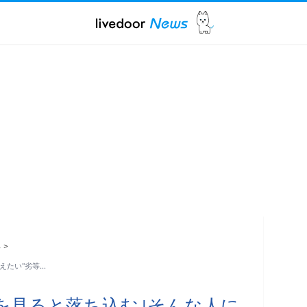
ス
>
えたい"劣等…
を見ると落ち込む｣そんな人に