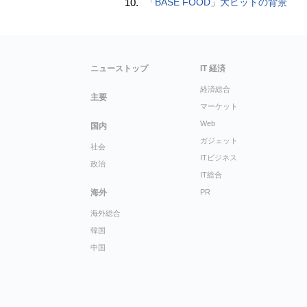
10.
「BASE FOOD」大ヒットの背景
ニューストップ
IT 経済
経済総合
主要
マーケット
Web
国内
ガジェット
社会
ITビジネス
政治
IT総合
海外
PR
海外総合
韓国
中国