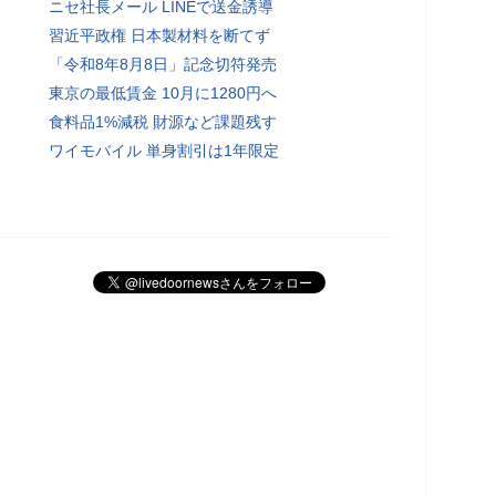
ニセ社長メール LINEで送金誘導
習近平政権 日本製材料を断てず
「令和8年8月8日」記念切符発売
東京の最低賃金 10月に1280円へ
食料品1%減税 財源など課題残す
ワイモバイル 単身割引は1年限定