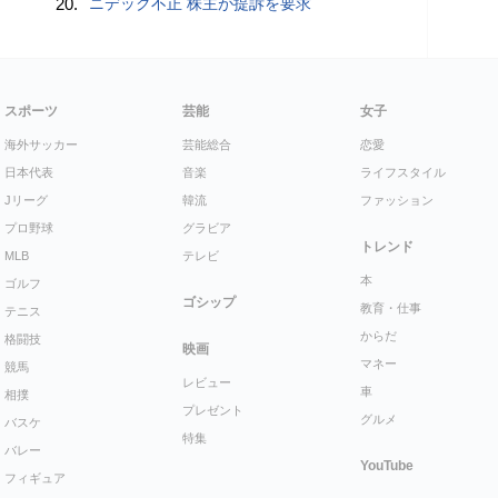
20.
ニデック不正 株主が提訴を要求
スポーツ
芸能
女子
海外サッカー
芸能総合
恋愛
日本代表
音楽
ライフスタイル
Jリーグ
韓流
ファッション
プロ野球
グラビア
トレンド
MLB
テレビ
本
ゴルフ
ゴシップ
教育・仕事
テニス
からだ
格闘技
映画
マネー
競馬
レビュー
車
相撲
プレゼント
グルメ
バスケ
特集
バレー
YouTube
フィギュア