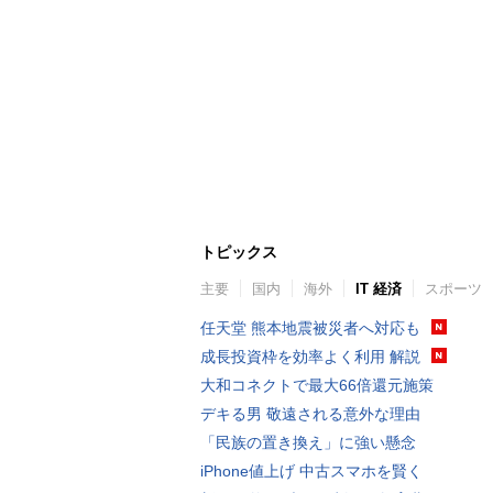
トピックス
主要
国内
海外
IT 経済
スポーツ
任天堂 熊本地震被災者へ対応も
成長投資枠を効率よく利用 解説
大和コネクトで最大66倍還元施策
デキる男 敬遠される意外な理由
「民族の置き換え」に強い懸念
iPhone値上げ 中古スマホを賢く