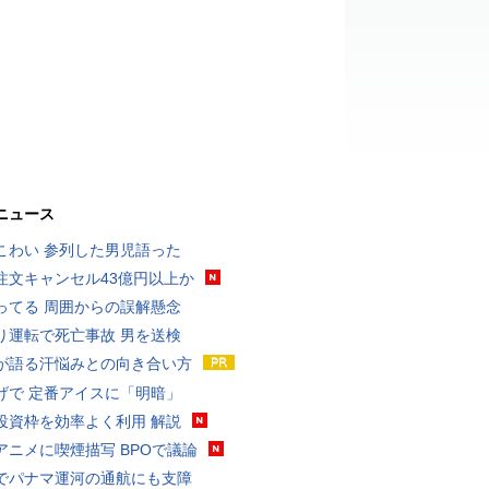
ニュース
こわい 参列した男児語った
注文キャンセル43億円以上か
ってる 周囲からの誤解懸念
り運転で死亡事故 男を送検
が語る汗悩みとの向き合い方
げで 定番アイスに「明暗」
投資枠を効率よく利用 解説
アニメに喫煙描写 BPOで議論
でパナマ運河の通航にも支障