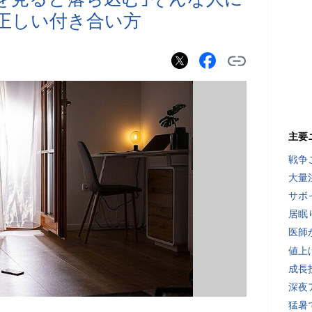
の正しい付き合い方
主要
戦争
大量
サボ
居眠
医師
値上
成長
深夜
猛暑