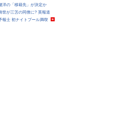
健洋の「移籍先」が決定か
綺世が三笘の同僚に? 英報道
予報士 初ナイトプール満喫