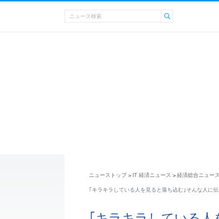
ニューストップ
IT 経済ニュース
経済総合ニュー
>
>
｢キラキラしている人を見ると落ち込む｣そんな人に伝
｢キラキラしている人