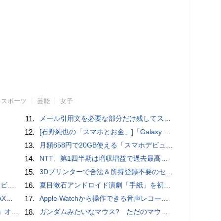
スポーツ
芸能
女子
11.
メール引用文を必要な部分だけ残してスッキリ返信するiPhoneメールの便利技：iPhone Tips
12.
[石野純也の「スマホとお金」]「Galaxy Z Fold7／Flip7」発表、注目したいソフトバンクの価格攻勢
13.
月額858円で20GB使える「スマホデビュープラン U15」ドコモが提供、ahamoも割引になる親子割も
14.
NTT、第1四半期は増収増益で過去最高 IOWNや分散GPUの取り組みを説明
15.
3Dプリンターで合法＆所持登録不要のセミオートマチック銃を自作、発砲試験にも成功した猛者が登場
ュー
16.
夏目漱石アンドロイド演劇「手紙」を初上演！平田オリザ氏の作・演出、二松学舎大学で
底解説
17.
​Apple Watchから操作できる音声レコーダMeta Recorder、録音レベル調整も対応
ホラー通信］
18.
ガンダムみたいなマウス? ただのマウスとは違うのだよ1944通りの形状に変更できる驚異のマウス