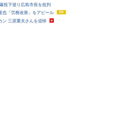
原爆投下巡り広島市長を批判
竜也「労務改善」をアピール
カン 三原重夫さんを追悼