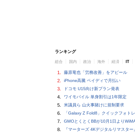
ランキング
総合
国内
政治
海外
経済
IT
1.
藤原竜也「労務改善」をアピール
2.
iPhone高騰 ペイディで月払い
3.
ドコモ U15向け新プラン発表
4.
ワイモバイル 単身割引は1年限定
5.
米議員ら 山火事賭けに規制要求
6.
「Galaxy Z Fold8」クイックフォトレビ
7.
GMOとくとくBBが10月1日よりWiMAXなど月額605円値上げ！全6種の重要変更を徹
8.
『マーターズ 4Kデジタルリマスター』オールナイト上映、鬼畜な併映作品が決定 全部観たら“生還証”をプレゼント［