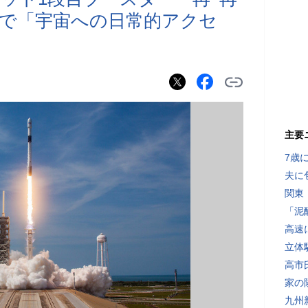
で「宇宙への日常的アクセ
主要
7歳
夫に
関東
「泥
高速
立体
高市
家の
九州