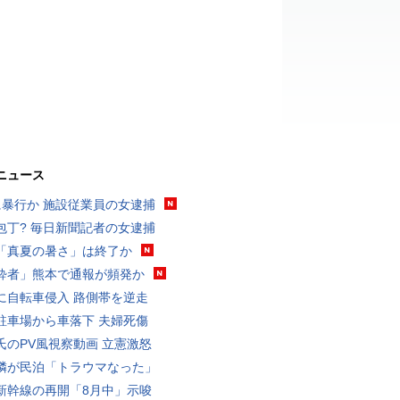
ニュース
に暴行か 施設従業員の女逮捕
包丁? 毎日新聞記者の女逮捕
「真夏の暑さ」は終了か
酔者」熊本で通報が頻発か
に自転車侵入 路側帯を逆走
駐車場から車落下 夫婦死傷
氏のPV風視察動画 立憲激怒
隣が民泊「トラウマなった」
新幹線の再開「8月中」示唆