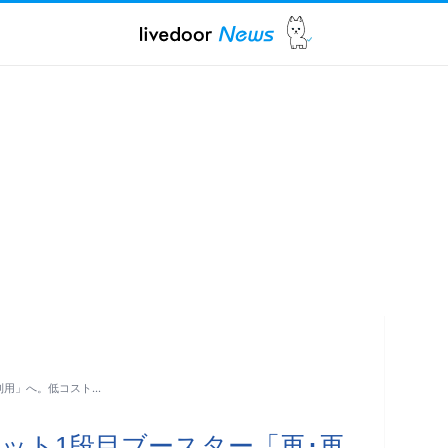
･再利用」へ。低コスト…
 9ロケット1段目ブースター「再･再