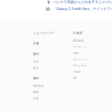
9.
パンチラ写真からどの女子テニスプレーヤーのものなのか当てるクイズ「Tennis Upski
10.
「Galaxy Z Fold8 Ultra」クイックフォトレ
ニューストップ
IT 経済
経済総合
主要
マーケット
Web
国内
ガジェット
社会
ITビジネス
政治
IT総合
海外
PR
海外総合
韓国
中国