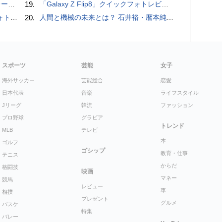
rts」
19.
「Galaxy Z Flip8」クイックフォトレビュー
ビュー
20.
人間と機械の未来とは？ 石井裕・暦本純一・稲見昌彦らHCI研究者が集うトークイヴェント：2016/1/31に開催
スポーツ
芸能
女子
海外サッカー
芸能総合
恋愛
日本代表
音楽
ライフスタイル
Jリーグ
韓流
ファッション
プロ野球
グラビア
トレンド
MLB
テレビ
本
ゴルフ
ゴシップ
教育・仕事
テニス
からだ
格闘技
映画
マネー
競馬
レビュー
車
相撲
プレゼント
グルメ
バスケ
特集
バレー