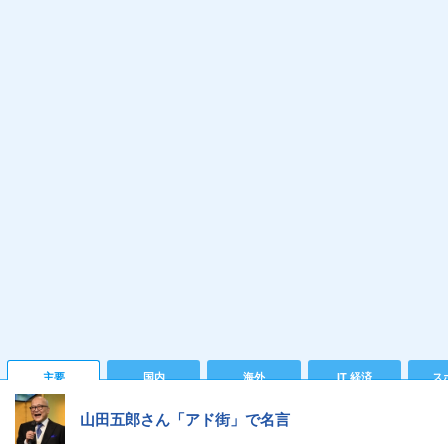
主要
国内
海外
IT 経済
ス
山田五郎さん「アド街」で名言