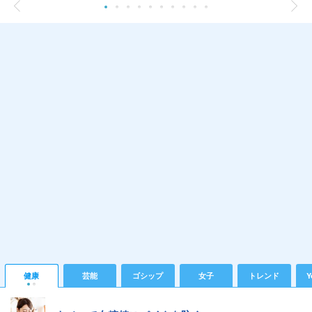
健康
芸能
ゴシップ
女子
トレンド
Y