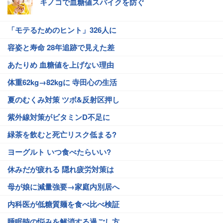
キノコで血糖値スパイクを防ぐ
「モテるためのヒント」326人に
容姿と寿命 28年追跡で見えた差
あたりめ 血糖値を上げない理由
体重62kg→82kgに 寺田心の生活
夏のむくみ対策 ツボ&反射区押し
紫外線対策がビタミンD不足に
緑茶を飲むと死亡リスク低まる?
ヨーグルト いつ食べたらいい?
休みだが疲れる 隠れ疲労対策は
母が娘に減量強要→家庭内別居へ
内科医が低糖質麺を食べ比べ検証
睡眠時の悩みを解消する過ごし方