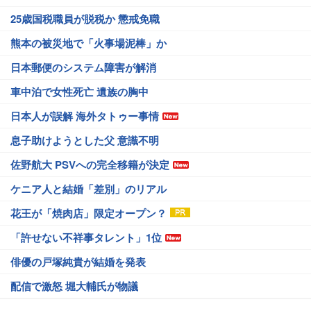
25歳国税職員が脱税か 懲戒免職
熊本の被災地で「火事場泥棒」か
日本郵便のシステム障害が解消
車中泊で女性死亡 遺族の胸中
日本人が誤解 海外タトゥー事情
息子助けようとした父 意識不明
佐野航大 PSVへの完全移籍が決定
ケニア人と結婚「差別」のリアル
花王が「焼肉店」限定オープン？
「許せない不祥事タレント」1位
俳優の戸塚純貴が結婚を発表
配信で激怒 堀大輔氏が物議