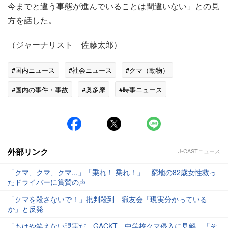
今までと違う事態が進んでいることは間違いない」との見
方を話した。
（ジャーナリスト 佐藤太郎）
#国内ニュース
#社会ニュース
#クマ（動物）
#国内の事件・事故
#奥多摩
#時事ニュース
外部リンク
J-CASTニュース
「クマ、クマ、クマ...」「乗れ！ 乗れ！」 窮地の82歳女性救っ
たドライバーに賞賛の声
「クマを殺さないで！」批判殺到 猟友会「現実分かっている
か」と反発
「もはや笑えない現実だ」GACKT、中学校クマ侵入に見解 「そ