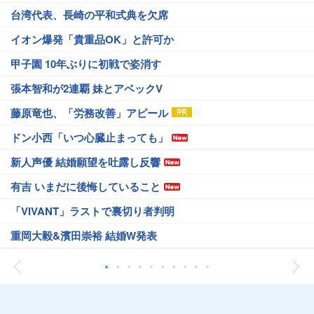
台湾代表、長崎の平和式典を欠席
イオン爆発「貴重品OK」と許可か
甲子園 10年ぶりに初戦で姿消す
張本智和が2連覇 妹とアベックV
藤原竜也、「労務改善」アピール
ドン小西「いつ心臓止まっても」
新人声優 結婚願望を吐露し反響
有吉 いまだに後悔していること
「VIVANT」ラストで裏切り者判明
重岡大毅&濱田崇裕 結婚W発表