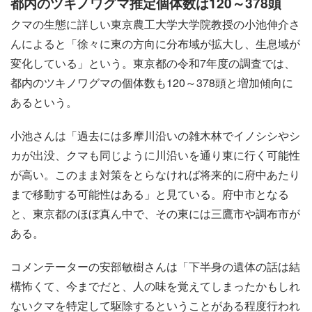
都内のツキノワグマ推定個体数は120～378頭
クマの生態に詳しい東京農工大学大学院教授の小池伸介さ
んによると「徐々に東の方向に分布域が拡大し、生息域が
変化している」という。東京都の令和7年度の調査では、
都内のツキノワグマの個体数も120～378頭と増加傾向に
あるという。
小池さんは「過去には多摩川沿いの雑木林でイノシシやシ
カが出没、クマも同じように川沿いを通り東に行く可能性
が高い。このまま対策をとらなければ将来的に府中あたり
まで移動する可能性はある」と見ている。府中市となる
と、東京都のほぼ真ん中で、その東には三鷹市や調布市が
ある。
コメンテーターの安部敏樹さんは「下半身の遺体の話は結
構怖くて、今までだと、人の味を覚えてしまったかもしれ
ないクマを特定して駆除するということがある程度行われ