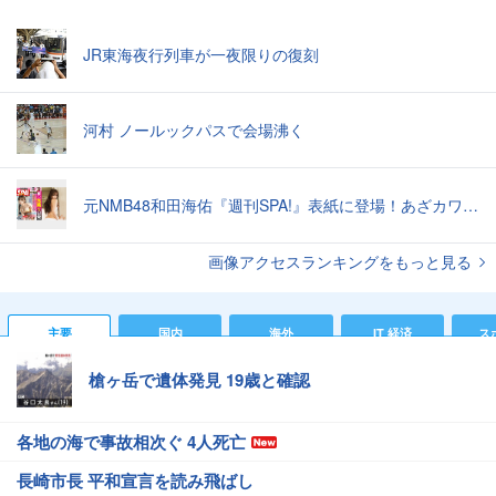
JR東海夜行列車が一夜限りの復刻
河村 ノールックパスで会場沸く
元NMB48和田海佑『週刊SPA!』表紙に登場！あざカワ新婚生活グラビアで読者全員TKO負け♡
画像アクセスランキングをもっと見る
主要
国内
海外
IT 経済
ス
槍ヶ岳で遺体発見 19歳と確認
各地の海で事故相次ぐ 4人死亡
長崎市長 平和宣言を読み飛ばし