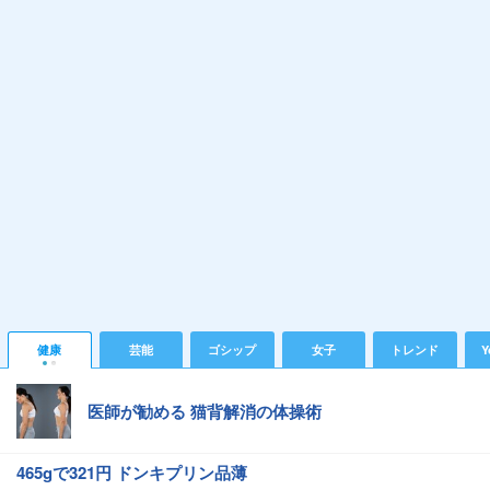
健康
芸能
ゴシップ
女子
トレンド
Y
医師が勧める 猫背解消の体操術
465gで321円 ドンキプリン品薄