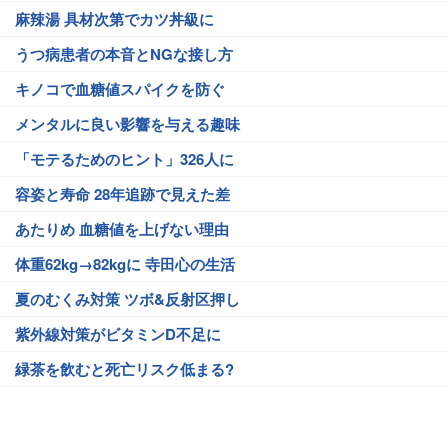
麻辣湯 具材次第でカツ丼級に
うつ病患者の本音とNGな接し方
キノコで血糖値スパイクを防ぐ
メンタルに良い影響を与える趣味
「モテるためのヒント」326人に
容姿と寿命 28年追跡で見えた差
あたりめ 血糖値を上げない理由
体重62kg→82kgに 寺田心の生活
夏のむくみ対策 ツボ&反射区押し
紫外線対策がビタミンD不足に
緑茶を飲むと死亡リスク低まる?