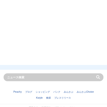
Peachy
ブログ
ショッピング
バンク
みんかぶ
みんかぶChoice
Kstyle
株探
プレスリリース