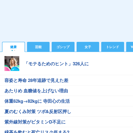
健康
芸能
ゴシップ
女子
トレンド
Y
「モテるためのヒント」326人に
容姿と寿命 28年追跡で見えた差
あたりめ 血糖値を上げない理由
体重62kg→82kgに 寺田心の生活
夏のむくみ対策 ツボ&反射区押し
紫外線対策がビタミンD不足に
緑茶を飲むと死亡リスク低まる?