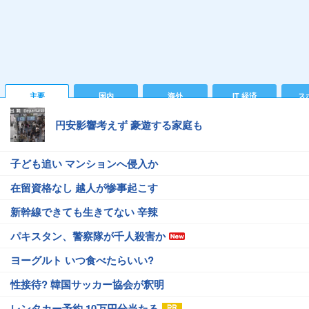
主要
国内
海外
IT 経済
ス
円安影響考えず 豪遊する家庭も
子ども追い マンションへ侵入か
在留資格なし 越人が惨事起こす
新幹線できても生きてない 辛辣
パキスタン、警察隊が千人殺害か
ヨーグルト いつ食べたらいい?
性接待? 韓国サッカー協会が釈明
レンタカー予約 10万円分当たる