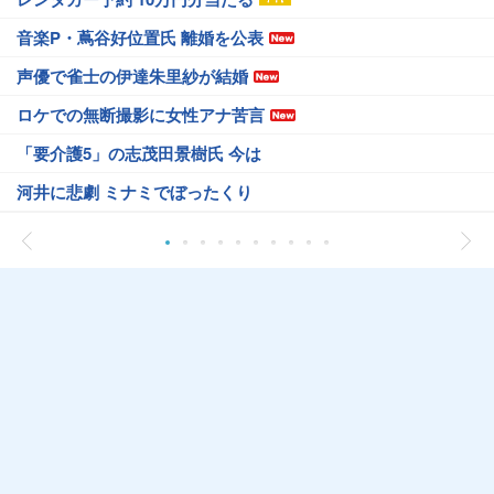
音楽P・蔦谷好位置氏 離婚を公表
声優で雀士の伊達朱里紗が結婚
ロケでの無断撮影に女性アナ苦言
「要介護5」の志茂田景樹氏 今は
河井に悲劇 ミナミでぼったくり