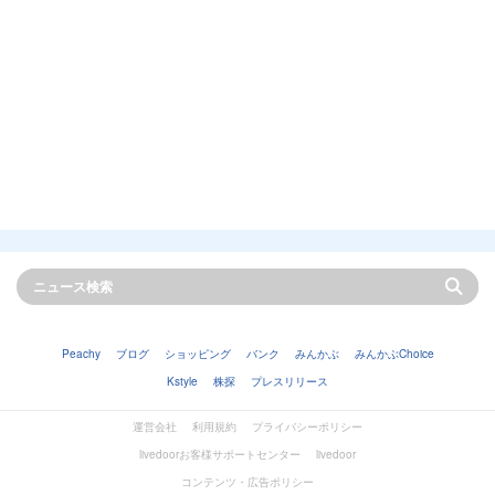
Peachy
ブログ
ショッピング
バンク
みんかぶ
みんかぶChoice
Kstyle
株探
プレスリリース
運営会社
利用規約
プライバシーポリシー
livedoorお客様サポートセンター
livedoor
コンテンツ・広告ポリシー