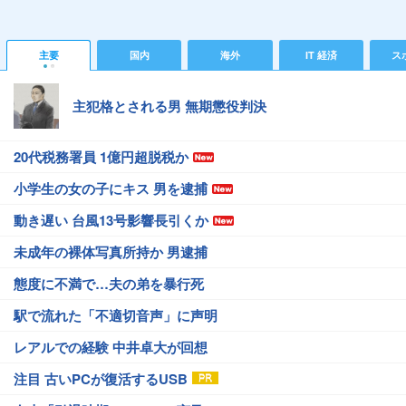
主要
国内
海外
IT 経済
ス
主犯格とされる男 無期懲役判決
20代税務署員 1億円超脱税か
小学生の女の子にキス 男を逮捕
動き遅い 台風13号影響長引くか
未成年の裸体写真所持か 男逮捕
態度に不満で…夫の弟を暴行死
駅で流れた「不適切音声」に声明
レアルでの経験 中井卓大が回想
注目 古いPCが復活するUSB