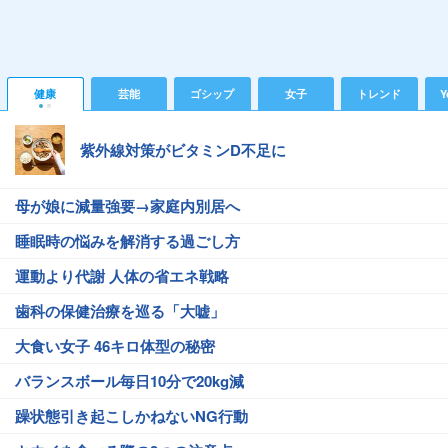
健康
芸能
ゴシップ
女子
トレンド
Y
紫外線対策がビタミンD不足に
母が娘に減量強要→家庭内別居へ
睡眠時の悩みを解消する過ごし方
運動より代謝 人体の省エネ戦略
歯科の保健治療を巡る「大嘘」
大食い女子 46キロ体型の秘密
バランスボール毎日10分で20kg減
躁状態引き起こしかねないNG行動