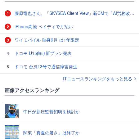
藤原竜也さん、「SKYSEA Client View」新CMで「AI労務改善」をアピール 働き方をAIが分析したら「すぐに休んで」と言われる？
1
iPhone高騰 ペイディで月払い
2
ワイモバイル 単身割引は1年限定
3
ドコモ U15向け新プラン発表
4
ドコモ 台風13号で通信障害発生
5
ITニュースランキングをもっと見る
画像アクセスランキング
中日が新庄監督招聘を検討か
関東「真夏の暑さ」は終了か