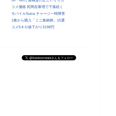
コメ価格 民間在庫増で下落続く
モバイルSuica チャージ一時障害
1株から購入「ミニ株銘柄」15選
コメ5キロ値下がり3198円