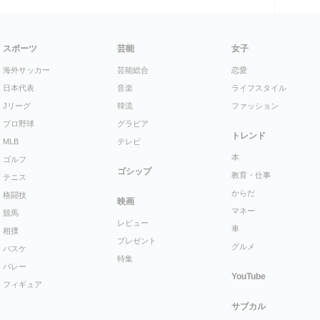
スポーツ
芸能
女子
海外サッカー
芸能総合
恋愛
日本代表
音楽
ライフスタイル
Jリーグ
韓流
ファッション
プロ野球
グラビア
トレンド
MLB
テレビ
本
ゴルフ
ゴシップ
教育・仕事
テニス
からだ
格闘技
映画
マネー
競馬
レビュー
車
相撲
プレゼント
グルメ
バスケ
特集
バレー
YouTube
フィギュア
サブカル