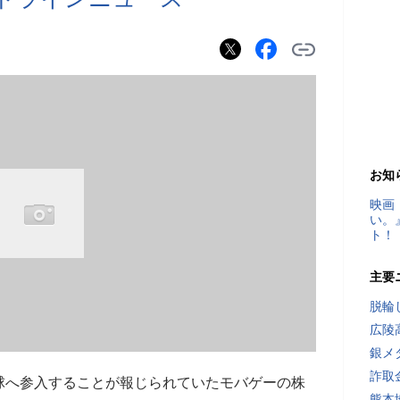
お知
映画
い。
ト！
主要
脱輪
広陵
銀メ
詐取
球へ参入することが報じられていたモバゲーの株
熊本