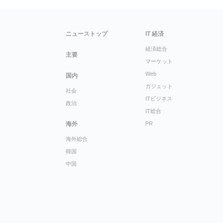
ニューストップ
IT 経済
経済総合
主要
マーケット
Web
国内
ガジェット
社会
ITビジネス
政治
IT総合
海外
PR
海外総合
韓国
中国