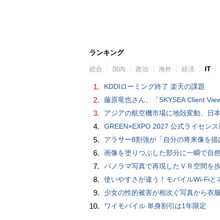
ランキング
総合
国内
政治
海外
経済
IT
1.
KDDIローミング終了 楽天の課題
2.
藤原竜也さん、「SKYSEA Client View」新CMで「AI労務改善」をアピール 働き方をAIが分析したら「すぐに休んで」と
3.
アジアの航空機市場に地殻変動、日本のサプライヤーに影
4.
GREEN×EXPO 2027 公式ライセンス商品！初の「トゥンクトゥンク」公式LINEスタンプ、販
5.
アラサー8割強が「自分の将来像を描けない」。正社員の5人に1人が副業で収入。将来のために一番稼げる副業
6.
画像を塗りつぶした部分に一瞬で自然な画像を補完する技術を早稲田大学の研究者
7.
パノラマ写真で再現したＶＲ空間を
8.
使いやすさが違う！モバイルWi-FiとネットHDD【PC-DIY 
9.
少女の性的被害が相次ぐ写真から衣服を剥ぎ取るAIポルノアプリ「ClothOff」の背後にいる人
10.
ワイモバイル 単身割引は1年限定