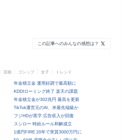
この記事へのみんなの感想は？
芸能
ゴシップ
女子
トレンド
年金積立金 運用好調で最高額に
KDDIローミング終了 楽天の課題
年金積立金が302兆円 最高を更新
TikTok運営元のAI、米最先端級か
フジHDが黒字 広告収入が回復
スシロー 時給ルール和解成立
1億円FIRE 20年で実質3000万円に
50・60代 退職金の正しい守り方