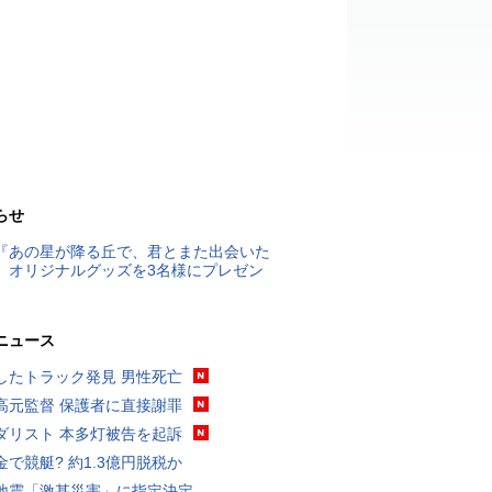
らせ
『あの星が降る丘で、君とまた出会いた
』オリジナルグッズを3名様にプレゼン
ニュース
したトラック発見 男性死亡
高元監督 保護者に直接謝罪
ダリスト 本多灯被告を起訴
金で競艇? 約1.3億円脱税か
地震「激甚災害」に指定決定