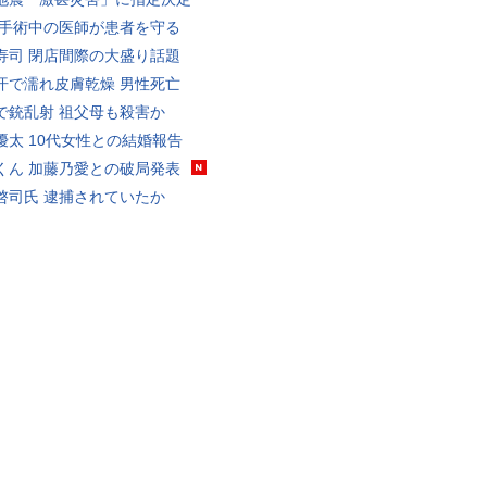
 手術中の医師が患者を守る
寿司 閉店間際の大盛り話題
汗で濡れ皮膚乾燥 男性死亡
で銃乱射 祖父母も殺害か
優太 10代女性との結婚報告
くん 加藤乃愛との破局発表
啓司氏 逮捕されていたか