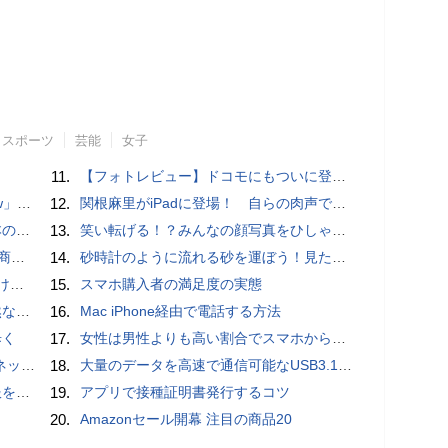
スポーツ
芸能
女子
11.
【フォトレビュー】ドコモにもついに登場！「サイクロイドスタイル」
言われる？
12.
関根麻里がiPadに登場！ 自らの肉声で英会話を教えてくれるぞ！
響も
13.
笑い転げる！？みんなの顔写真をひしゃげて遊べるカメラアプリ「笑う野口」【Androidアプリ】
売開始
14.
砂時計のように流れる砂を運ぼう！見た目も綺麗な新感覚ゲーム「Sand Slides」【iPhoneアプリ】
とは？
15.
スマホ購入者の満足度の実態
が開発
16.
Mac iPhone経由で電話する方法
歩く
17.
女性は男性よりも高い割合でスマホからポルノを見ていることが人気アダルトサイトの調査で判明
秋の陣】
18.
大量のデータを高速で通信可能なUSB3.1（Gen1）対応USB TypeC - USB TypeAケーブル
物とは？
19.
アプリで接種証明書発行するコツ
20.
Amazonセール開幕 注目の商品20