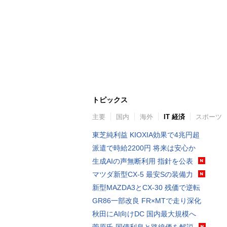
トピックス
主要
国内
海外
IT 経済
スポーツ
東芝純利益 KIOXIA効果で4兆円超
派遣で時給2200円 将来は安心か
生成AIの声無断利用 指針を公表
マツダ新型CX-5 最安Sの装備力
新型MAZDA3とCX-30 残価で逆転
GR86一部改良 FR×MTで走り深化
秋田にAI向けDC 国内最大規模へ
菅原氏 国債利息と路線価を解説