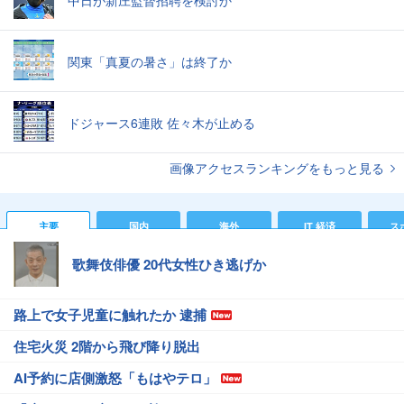
関東「真夏の暑さ」は終了か
ドジャース6連敗 佐々木が止める
画像アクセスランキングをもっと見る
主要
国内
海外
IT 経済
ス
歌舞伎俳優 20代女性ひき逃げか
路上で女子児童に触れたか 逮捕
住宅火災 2階から飛び降り脱出
AI予約に店側激怒「もはやテロ」