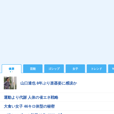
健康
芸能
ゴシップ
女子
トレンド
Y
山口達也 8年ぶり楽器姿に感涙か
運動より代謝 人体の省エネ戦略
大食い女子 46キロ体型の秘密