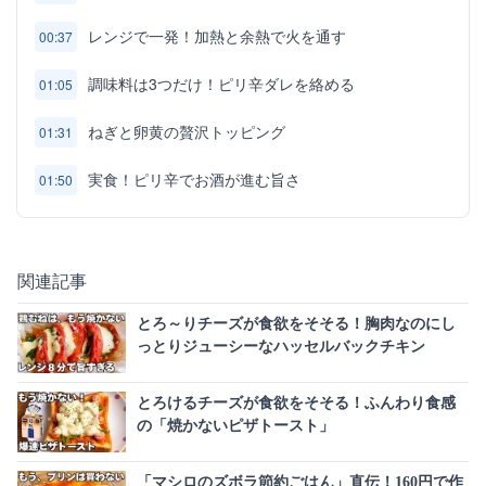
レンジで一発！加熱と余熱で火を通す
00:37
調味料は3つだけ！ピリ辛ダレを絡める
01:05
ねぎと卵黄の贅沢トッピング
01:31
実食！ピリ辛でお酒が進む旨さ
01:50
関連記事
とろ～りチーズが食欲をそそる！胸肉なのにし
っとりジューシーなハッセルバックチキン
とろけるチーズが食欲をそそる！ふんわり食感
の「焼かないピザトースト」
「マシロのズボラ節約ごはん」直伝！160円で作