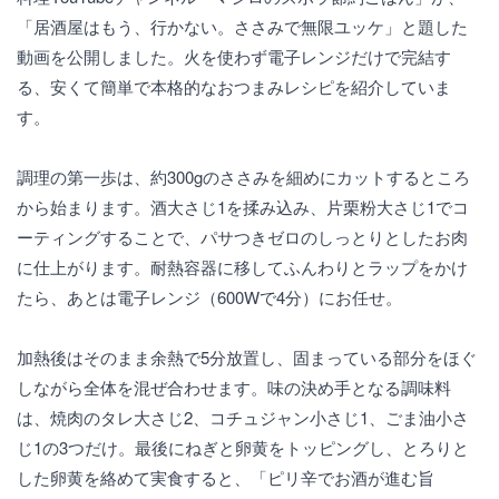
「居酒屋はもう、行かない。ささみで無限ユッケ」と題した
動画を公開しました。火を使わず電子レンジだけで完結す
る、安くて簡単で本格的なおつまみレシピを紹介していま
す。
調理の第一歩は、約300gのささみを細めにカットするところ
から始まります。酒大さじ1を揉み込み、片栗粉大さじ1でコ
ーティングすることで、パサつきゼロのしっとりとしたお肉
に仕上がります。耐熱容器に移してふんわりとラップをかけ
たら、あとは電子レンジ（600Wで4分）にお任せ。
加熱後はそのまま余熱で5分放置し、固まっている部分をほぐ
しながら全体を混ぜ合わせます。味の決め手となる調味料
は、焼肉のタレ大さじ2、コチュジャン小さじ1、ごま油小さ
じ1の3つだけ。最後にねぎと卵黄をトッピングし、とろりと
した卵黄を絡めて実食すると、「ピリ辛でお酒が進む旨