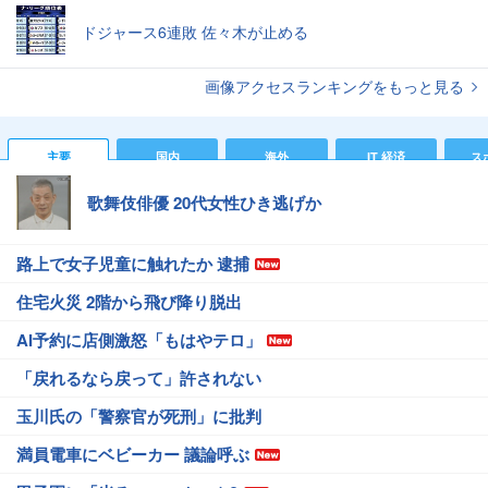
ドジャース6連敗 佐々木が止める
画像アクセスランキングをもっと見る
主要
国内
海外
IT 経済
ス
歌舞伎俳優 20代女性ひき逃げか
路上で女子児童に触れたか 逮捕
住宅火災 2階から飛び降り脱出
AI予約に店側激怒「もはやテロ」
「戻れるなら戻って」許されない
玉川氏の「警察官が死刑」に批判
満員電車にベビーカー 議論呼ぶ