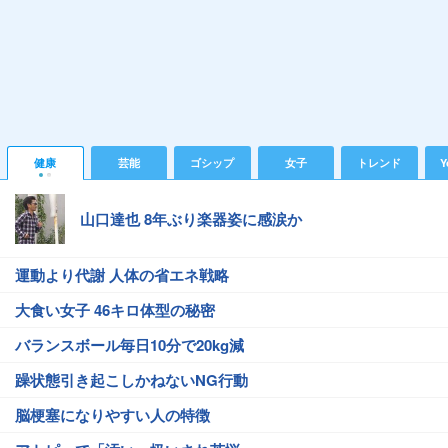
健康
芸能
ゴシップ
女子
トレンド
Y
山口達也 8年ぶり楽器姿に感涙か
運動より代謝 人体の省エネ戦略
大食い女子 46キロ体型の秘密
バランスボール毎日10分で20kg減
躁状態引き起こしかねないNG行動
脳梗塞になりやすい人の特徴