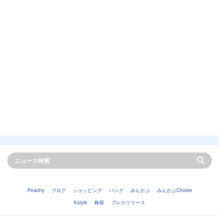
Peachy
ブログ
ショッピング
バンク
みんかぶ
みんかぶChoice
Kstyle
株探
プレスリリース