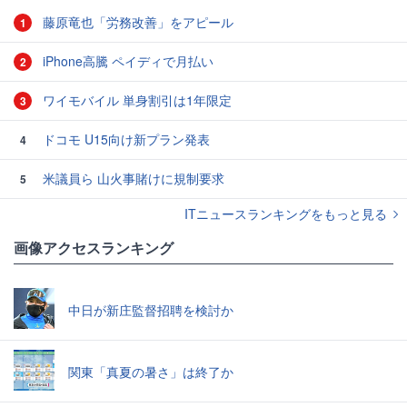
藤原竜也「労務改善」をアピール
1
iPhone高騰 ペイディで月払い
2
ワイモバイル 単身割引は1年限定
3
ドコモ U15向け新プラン発表
4
米議員ら 山火事賭けに規制要求
5
ITニュースランキングをもっと見る
画像アクセスランキング
中日が新庄監督招聘を検討か
関東「真夏の暑さ」は終了か