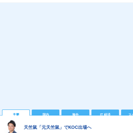
主要
国内
海外
IT 経済
ス
天竺鼠「元天竺鼠」でKOC出場へ