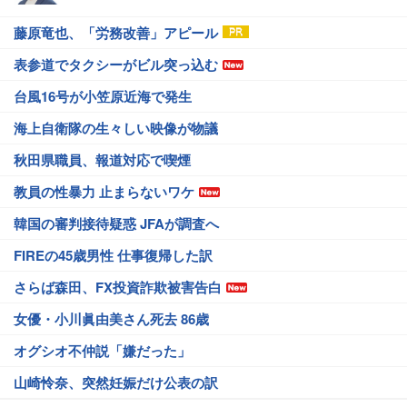
藤原竜也、「労務改善」アピール
表参道でタクシーがビル突っ込む
台風16号が小笠原近海で発生
海上自衛隊の生々しい映像が物議
秋田県職員、報道対応で喫煙
教員の性暴力 止まらないワケ
韓国の審判接待疑惑 JFAが調査へ
FIREの45歳男性 仕事復帰した訳
さらば森田、FX投資詐欺被害告白
女優・小川眞由美さん死去 86歳
オグシオ不仲説「嫌だった」
山崎怜奈、突然妊娠だけ公表の訳