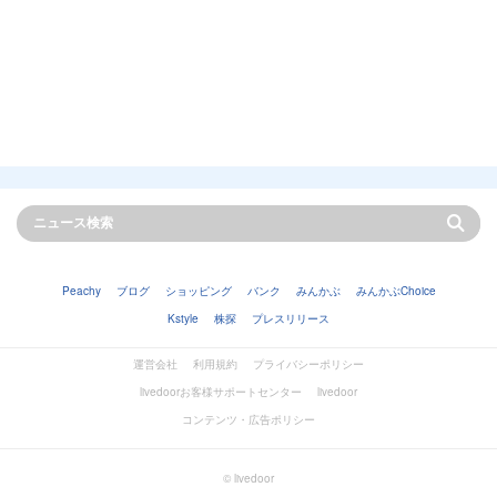
Peachy
ブログ
ショッピング
バンク
みんかぶ
みんかぶChoice
Kstyle
株探
プレスリリース
運営会社
利用規約
プライバシーポリシー
livedoorお客様サポートセンター
livedoor
コンテンツ・広告ポリシー
© livedoor