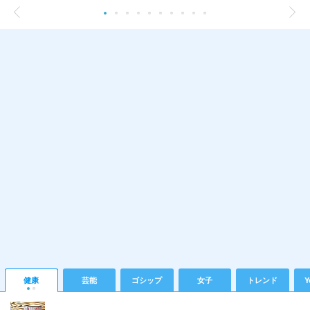
健康
芸能
ゴシップ
女子
トレンド
Y