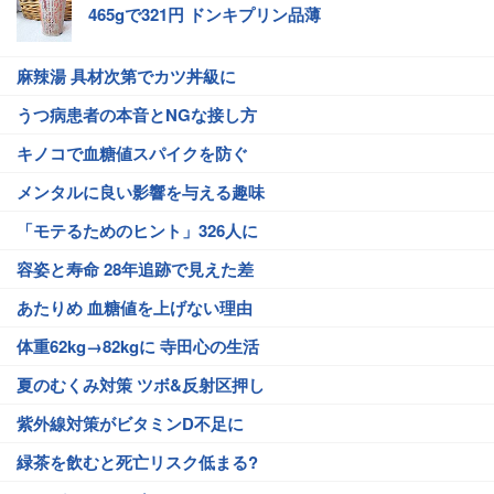
465gで321円 ドンキプリン品薄
麻辣湯 具材次第でカツ丼級に
うつ病患者の本音とNGな接し方
キノコで血糖値スパイクを防ぐ
メンタルに良い影響を与える趣味
「モテるためのヒント」326人に
容姿と寿命 28年追跡で見えた差
あたりめ 血糖値を上げない理由
体重62kg→82kgに 寺田心の生活
夏のむくみ対策 ツボ&反射区押し
紫外線対策がビタミンD不足に
緑茶を飲むと死亡リスク低まる?