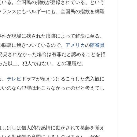
ている。全国民の指紋が登録されている、という
フランスにもベルギーにも、全国民の指紋を網羅
。
事件が現場に残された痕跡によって解決に至る。
の脳裏に焼きついているので、
アメリカ
の
陪審員
発見されなかった場合は有罪だと認めることを拒
った以上、犯人ではない、との理屈だ。
る。
テレビ
ドラマが植えつけるこうした先入観に
ないのなら犯罪は起こらなかったのだと考えてし
はしばしば個人的な感情に動かされて葛藤を覚え
という制作側の意図によるものだろう）。だが、