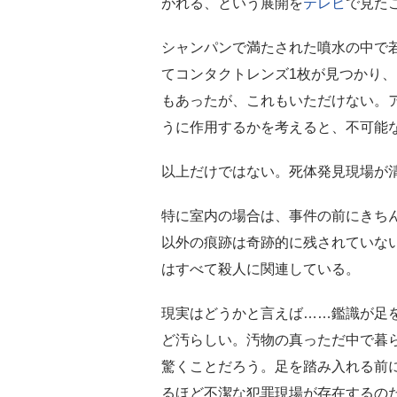
がれる、という展開を
テレビ
で見た
シャンパンで満たされた噴水の中で
てコンタクトレンズ1枚が見つかり
もあったが、これもいただけない。
うに作用するかを考えると、不可能
以上だけではない。死体発見現場が
特に室内の場合は、事件の前にきち
以外の痕跡は奇跡的に残されていな
はすべて殺人に関連している。
現実はどうかと言えば……鑑識が足
ど汚らしい。汚物の真っただ中で暮
驚くことだろう。足を踏み入れる前
るほど不潔な犯罪現場が存在するの