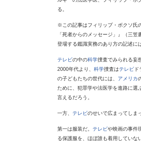
る。
※この記事はフィリップ・ボクソ氏
「死者からのメッセージ」』（三笠
登場する鑑識実務のあり方の記述に
テレビ
の中の
科学
捜査でみられる妄
2000年代より、
科学
捜査は
テレビ
ド
の子どもたちの世代には、
アメリカ
ために、犯罪学や法医学を進路に選
言えるだろう。
一方、
テレビ
のせいで広まってしま
第一は服装だ。
テレビ
や映画の事件
る保護服を、ほぼ誰も着用していな