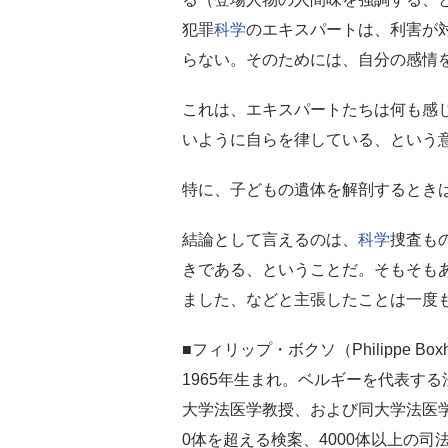
犯罪
科学
のエキスパートは、利害が
らない。そのためには、自分の感情
これは、エキスパートたちは何も感
いように自らを律している、という
特に、子どもの遺体を解剖するとき
結論として言えるのは、
科学
捜査も
きである、ということだ。そもそも
ました、などと主張したことは一度
■フィリップ・ボクソ（Philippe B
1965年生まれ。ベルギーを代表す
大学法医学教授、および同大学法医学
0体を超える検案、4000体以上の