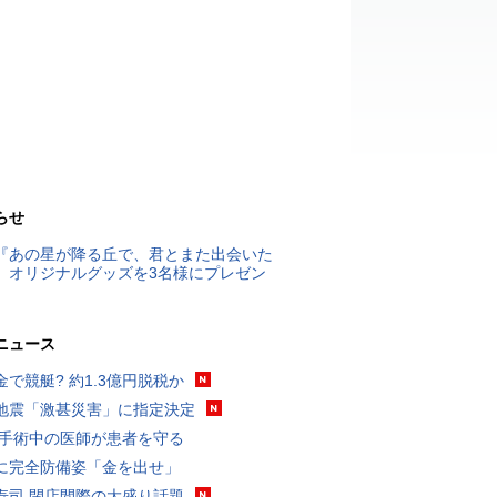
らせ
『あの星が降る丘で、君とまた出会いた
』オリジナルグッズを3名様にプレゼン
ニュース
金で競艇? 約1.3億円脱税か
地震「激甚災害」に指定決定
 手術中の医師が患者を守る
に完全防備姿「金を出せ」
寿司 閉店間際の大盛り話題