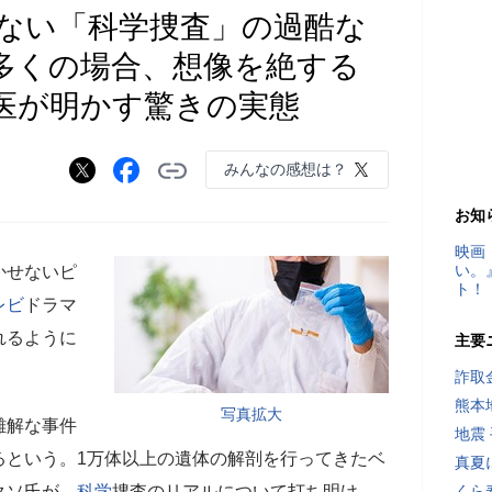
ない「科学捜査」の過酷な
多くの場合、想像を絶する
医が明かす驚きの実態
みんなの感想は？
お知
映画
い。
かせないピ
ト！
レビ
ドラマ
れるように
主要
詐取
熊本
写真拡大
難解な事件
地震
るという。1万体以上の遺体の解剖を行ってきたベ
真夏
クソ氏が、
科学
捜査のリアルについて打ち明け
くら