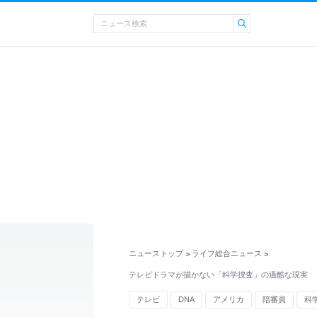
ニューストップ
ライフ総合ニュース
>
>
テレビドラマが描かない「科学捜査」の過酷な現実 
テレビ
DNA
アメリカ
陪審員
科