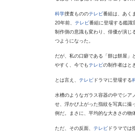
科学
捜査ものの
テレビ
番組は、あく
20年前、
テレビ
番組に登場する鑑識
制作側の意識も変わり、俳優が演じ
つようになった。
だが、私の口癖である「餅は餅屋」
やすく、今でも
テレビ
の制作者はと
とは言え、
テレビ
ドラマに登場する
水槽のようなガラス容器の中でシア
せ、浮かび上がった指紋を写真に撮
例だ。まさに、平均的な大きさの物
ただ、その反面、
テレビ
ドラマでは