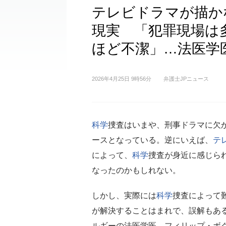
テレビドラマが描か
現実 「犯罪現場は
ほど不潔」…法医学
2026年4月25日 9時56分
弁護士JPニュース
科学
捜査はいまや、刑事ドラマに欠
ースとなっている。逆にいえば、
テ
によって、
科学
捜査が身近に感じら
なったのかもしれない。
しかし、実際には
科学
捜査によって
が解決することはまれで、誤解もあ
ルギーの法医学医、フィリップ・ボ