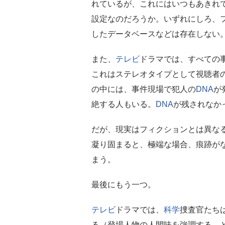
れているが、これにはいつもあきれ
設定なのだろうか。いずれにしろ、
したデータベースなどは存在しない
また、
テレビ
ドラマでは、すべての
これはステレオタイプとして視聴者
の中には、事件現場で犯人の
DNA
が
絶する人もいる。
DNA
が残されなか
だが、現実はフィクションとは異な
凝り固まると、極端な場合、痕跡が
まう。
最後にもう一つ。
テレビ
ドラマでは、
科学
捜査官たち
る（登場人物の人間味を強調する、