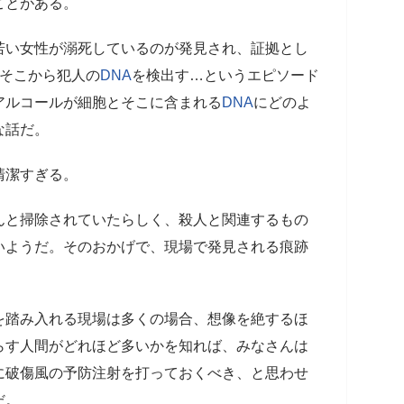
ことがある。
若い女性が溺死しているのが発見され、証拠とし
、そこから犯人の
DNA
を検出す…というエピソード
アルコールが細胞とそこに含まれる
DNA
にどのよ
な話だ。
清潔すぎる。
んと掃除されていたらしく、殺人と関連するもの
いようだ。そのおかげで、現場で発見される痕跡
を踏み入れる現場は多くの場合、想像を絶するほ
らす人間がどれほど多いかを知れば、みなさんは
に破傷風の予防注射を打っておくべき、と思わせ
だ。