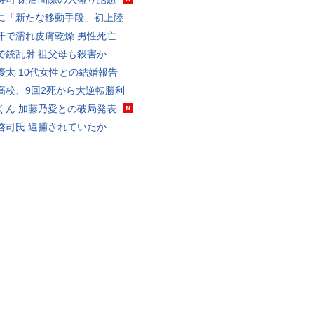
に「新たな移動手段」初上陸
汗で濡れ皮膚乾燥 男性死亡
で銃乱射 祖父母も殺害か
優太 10代女性との結婚報告
高校、9回2死から大逆転勝利
くん 加藤乃愛との破局発表
啓司氏 逮捕されていたか