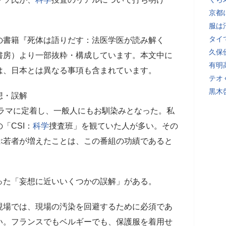
京都
服は
タイ
の書籍『死体は語りだす：法医学医が読み解く
久保
書房）より一部抜粋・構成しています。本文中に
有明
は、日本とは異なる事項も含まれています。
テオ
黒木
想・誤解
ラマに定着し、一般人にもお馴染みとなった。私
の「CSI：
科学
捜査班」を観ていた人が多い。その
ぶ若者が増えたことは、この番組の功績であると
った「妄想に近いいくつかの誤解」がある。
現場では、現場の汚染を回避するために必須であ
い。フランスでもベルギーでも、保護服を着用せ