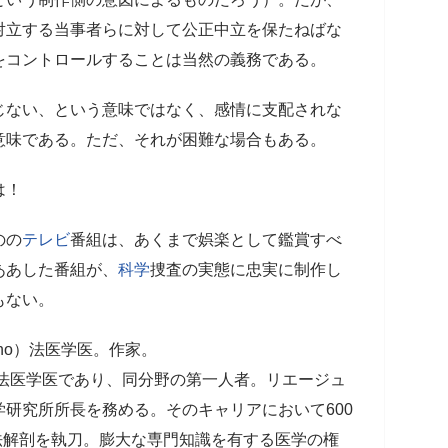
対立する当事者らに対して公正中立を保たねばな
をコントロールすることは当然の義務である。
じない、という意味ではなく、感情に支配されな
意味である。ただ、それが困難な場合もある。
は！
のの
テレビ
番組は、あくまで娯楽として鑑賞すべ
ああした番組が、
科学
捜査の実態に忠実に制作し
もない。
oxho）法医学医。作家。
る法医学医であり、同分野の第一人者。リエージュ
研究所所長を務める。そのキャリアにおいて600
司法解剖を執刀。膨大な専門知識を有する医学の権