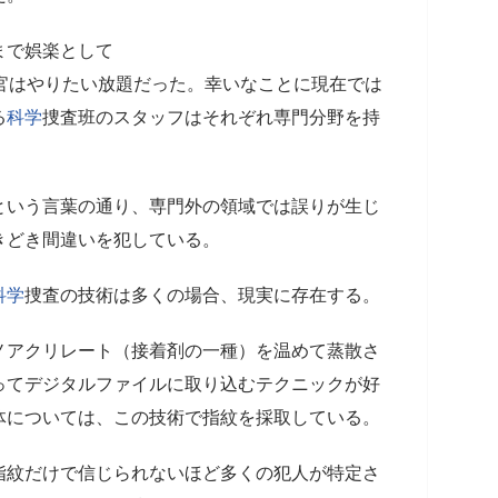
まで娯楽として
官はやりたい放題だった。幸いなことに現在では
る
科学
捜査班のスタッフはそれぞれ専門分野を持
という言葉の通り、専門外の領域では誤りが生じ
きどき間違いを犯している。
科学
捜査の技術は多くの場合、現実に存在する。
ノアクリレート（接着剤の一種）を温めて蒸散さ
ってデジタルファイルに取り込むテクニックが好
体については、この技術で指紋を採取している。
指紋だけで信じられないほど多くの犯人が特定さ