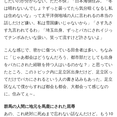
したいのか分からない。ただ不快」「日本海側住み。『冬
は晴れないんでしょ？ずっと曇ってたら気分暗くなるし私
は住めないな』って太平洋側地域の人に言われるの本当の
話しだけど嫌い。私は雪国嫌いじゃないから」「さす九さ
す九言われてるわ」「埼玉出身。ずっとバカにされイジっ
てナンボみたいな扱い。笑って流すけど許さないよ」
こんな感じで、密かに傷ついている田舎者は多い。ちなみ
に「じゃあ都会はどうなんだろう、都市部だとしても出身
をバカにされた経験を持つ人はいるのかな？」と思ってい
たところ、このトピック内に足立区出身だけど、足立区っ
てだけでバカにされるという人の書き込みもあった。足立
区なんて僕からすれば都会も都会、大都会って感じなの
に。住みてぇ～。
群馬の人間に地元を馬鹿にされた屈辱
あの、これ絶対に死ぬまで忘れない話なんだけど。もう10