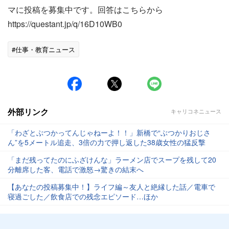
マに投稿を募集中です。回答はこちらから
https://questant.jp/q/16D10WB0
#仕事・教育ニュース
外部リンク
キャリコネニュース
「わざとぶつかってんじゃねーよ！！」新橋で“ぶつかりおじさ
ん”を5メートル追走、3倍の力で押し返した38歳女性の猛反撃
「まだ残ってたのにふざけんな」ラーメン店でスープを残して20
分離席した客、電話で激怒→驚きの結末へ
【あなたの投稿募集中！】ライフ編～友人と絶縁した話／電車で
寝過ごした／飲食店での残念エピソード…ほか