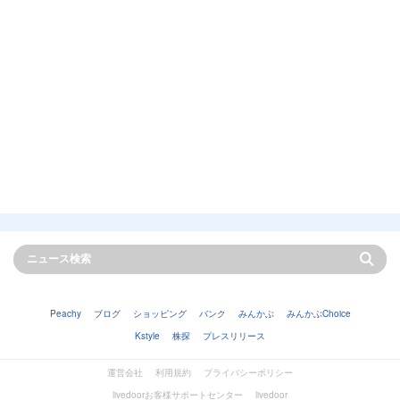
Peachy
ブログ
ショッピング
バンク
みんかぶ
みんかぶChoice
Kstyle
株探
プレスリリース
運営会社
利用規約
プライバシーポリシー
livedoorお客様サポートセンター
livedoor