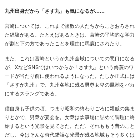
九州出身だから「さす九」も気になるが……
宮崎については、これまで複数の人たちからこきおろされ
た経験がある。たとえばあるときは、宮崎の平均的な学力
が割と下の方であったことを理由に馬鹿にされたり。
また、これは宮崎というか九州全域についての悪口になる
が、XなどSNSではいつからか「さす九」という侮蔑のワ
ードが当たり前に使われるようになった。たしか正式には
「さすが九州」で、九州各地に残る男尊女卑の風潮をバカ
にするスラングである。
僕自身も子供の頃。つまり昭和の終わりごろに親戚の集ま
りとかで、男衆が宴会を。女衆は炊事場に詰めて調理に終
始するという光景を見てきた。ただ、それももう昔のこと
だし、今はそんな時代錯誤な光景が残る地域もそう多くは