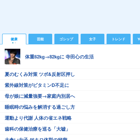
健康
芸能
ゴシップ
女子
トレンド
Y
体重62kg→82kgに 寺田心の生活
夏のむくみ対策 ツボ&反射区押し
紫外線対策がビタミンD不足に
母が娘に減量強要→家庭内別居へ
睡眠時の悩みを解消する過ごし方
運動より代謝 人体の省エネ戦略
歯科の保健治療を巡る「大嘘」
大食い女子 46キロ体型の秘密