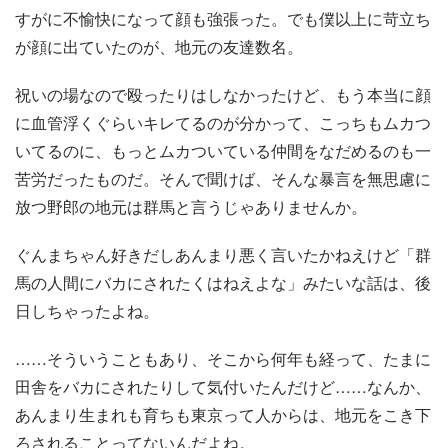
すがに不愉快になって顔も強張った。でも僕以上に苛立ち
が顔に出ていたのが、地元の友達数名。
祝いの場なので殴ったりはしなかったけど、もう本当に顔
に血管浮くぐらいキレてるのが分かって、こっちもムカつ
いてるのに、もっとムカついている仲間をなだめるのも一
苦労だったものだ。そんで聞けば、そんな暴言を無思慮に
放つ野郎の地元は群馬と言うじゃありませんか。
ぐんまちゃん好きだしあんまり悪く言いたかねえけど「群
馬の人間にバカにされたくはねえよな」みたいな話は、後
日しちゃったよね。
……そういうこともあり、そこから何年も経って、たまに
田舎をバカにされたりして気付いたんだけど……なんか、
あんまり生まれも育ちも東京って人からは、地元をこき下
ろされることってないんだよね。