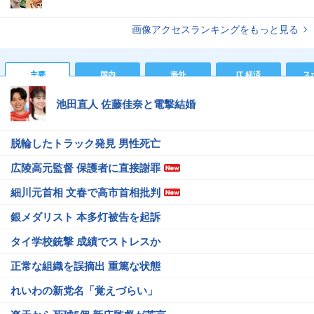
画像アクセスランキングをもっと見る
主要
国内
海外
IT 経済
ス
池田直人 佐藤佳奈と電撃結婚
脱輪したトラック発見 男性死亡
広陵高元監督 保護者に直接謝罪
細川元首相 文春で高市首相批判
銀メダリスト 本多灯被告を起訴
タイ学校銃撃 成績でストレスか
正常な組織を誤摘出 重篤な状態
れいわの新党名「覚えづらい」