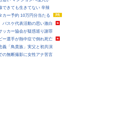
線できても生きてない 辛辣
タカー予約 10万円分当たる
、バスケ代表活動の思い激白
サッカー協会が疑惑巡り謝罪
ビー選手が熱中症で倒れ死亡
忠義「鳥貴族」実父と初共演
での無断撮影に女性アナ苦言