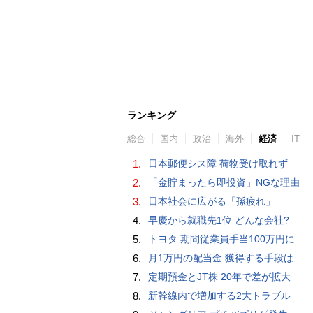
ランキング
総合
国内
政治
海外
経済
IT
1.
日本郵便シス障 荷物受け取れず
2.
「金貯まったら即投資」NGな理由
3.
日本社会に広がる「孫疲れ」
4.
早慶から就職先1位 どんな会社?
5.
トヨタ 期間従業員手当100万円に
6.
月1万円の配当金 獲得する手段は
7.
定期預金とJT株 20年で差が拡大
8.
新幹線内で増加する2大トラブル