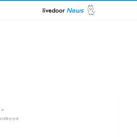
ス
>
初の3年がカギ