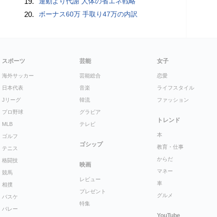
19.
運動より代謝 人体の省エネ戦略
20.
ボーナス60万 手取り47万の内訳
スポーツ
芸能
女子
海外サッカー
芸能総合
恋愛
日本代表
音楽
ライフスタイル
Jリーグ
韓流
ファッション
プロ野球
グラビア
トレンド
MLB
テレビ
本
ゴルフ
ゴシップ
教育・仕事
テニス
からだ
格闘技
映画
マネー
競馬
レビュー
車
相撲
プレゼント
グルメ
バスケ
特集
バレー
YouTube