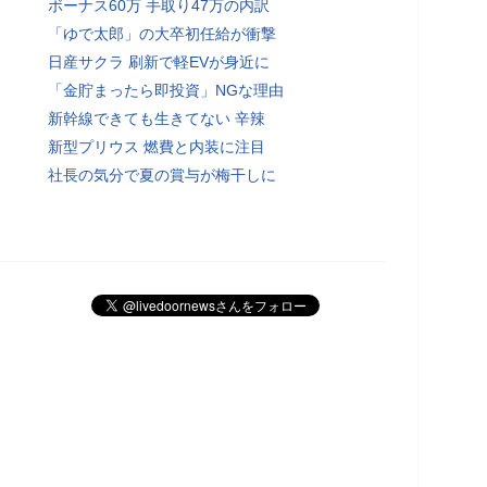
ボーナス60万 手取り47万の内訳
「ゆで太郎」の大卒初任給が衝撃
日産サクラ 刷新で軽EVが身近に
「金貯まったら即投資」NGな理由
新幹線できても生きてない 辛辣
新型プリウス 燃費と内装に注目
社長の気分で夏の賞与が梅干しに