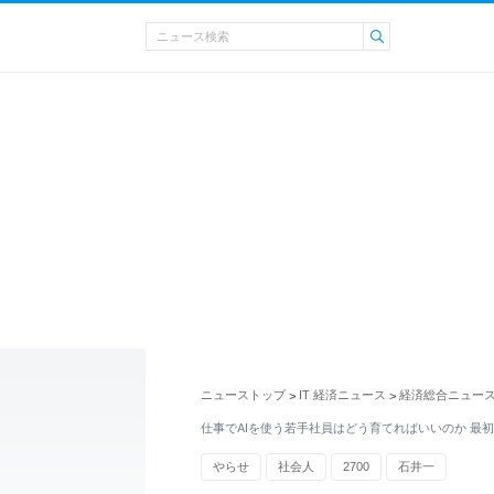
ニューストップ
IT 経済ニュース
経済総合ニュー
>
>
仕事でAIを使う若手社員はどう育てればいいのか 最
やらせ
社会人
2700
石井一