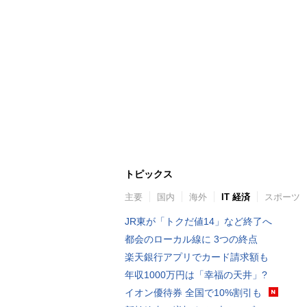
トピックス
主要
国内
海外
IT 経済
スポーツ
JR東が「トクだ値14」など終了へ
都会のローカル線に 3つの終点
楽天銀行アプリでカード請求額も
年収1000万円は「幸福の天井」?
イオン優待券 全国で10%割引も