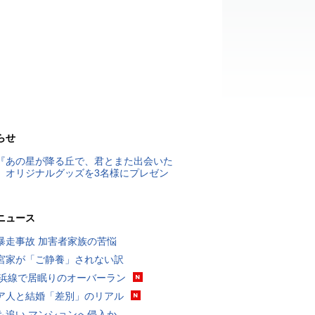
らせ
『あの星が降る丘で、君とまた出会いた
』オリジナルグッズを3名様にプレゼン
ニュース
暴走事故 加害者家族の苦悩
宮家が「ご静養」されない訳
横浜線で居眠りのオーバーラン
ア人と結婚「差別」のリアル
も追い マンションへ侵入か