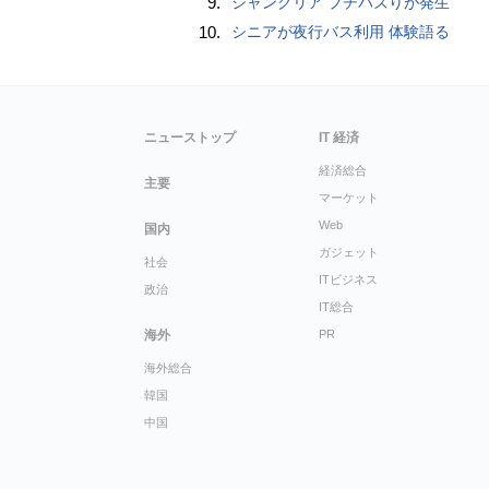
9.
ジャングリア プチバズりが発生
10.
シニアが夜行バス利用 体験語る
ニューストップ
IT 経済
経済総合
主要
マーケット
Web
国内
ガジェット
社会
ITビジネス
政治
IT総合
海外
PR
海外総合
韓国
中国