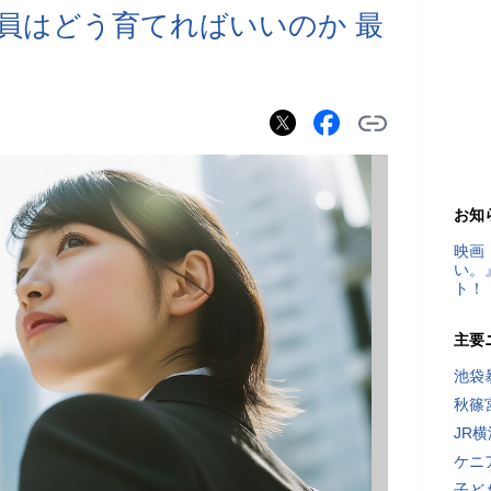
社員はどう育てればいいのか 最
お知
映画
い。
ト！
主要
池袋
秋篠
JR
ケニ
子ど