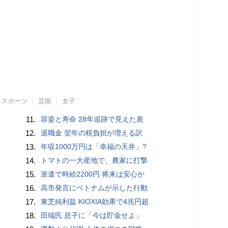
スポーツ
芸能
女子
11.
容姿と寿命 28年追跡で見えた差
12.
退職金 翌年の税負担が増える訳
13.
年収1000万円は「幸福の天井」?
14.
トマトの一大産地で、農家に打撃
15.
派遣で時給2200円 将来は安心か
16.
高市発言にベトナムが示した行動
17.
東芝純利益 KIOXIA効果で4兆円超
18.
田端氏 息子に「今は貯金せよ」