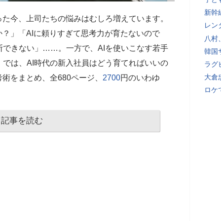
新幹
った今、上司たちの悩みはむしろ増えています。
レン
か？」「AIに頼りすぎて思考力が育たないので
八村
できない」……。一方で、AIを使いこなす若手
韓国
では、AI時代の新入社員はどう育てればいいの
ラグ
大倉
考術をまとめ、全680ページ、
2700
円のいわゆ
ロケ
記事を読む