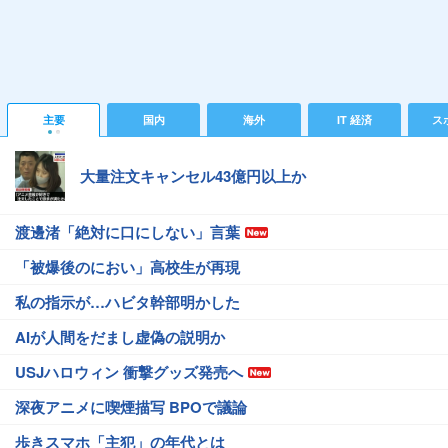
主要
国内
海外
IT 経済
ス
大量注文キャンセル43億円以上か
渡邊渚「絶対に口にしない」言葉
「被爆後のにおい」高校生が再現
私の指示が…ハビタ幹部明かした
AIが人間をだまし虚偽の説明か
USJハロウィン 衝撃グッズ発売へ
深夜アニメに喫煙描写 BPOで議論
歩きスマホ「主犯」の年代とは