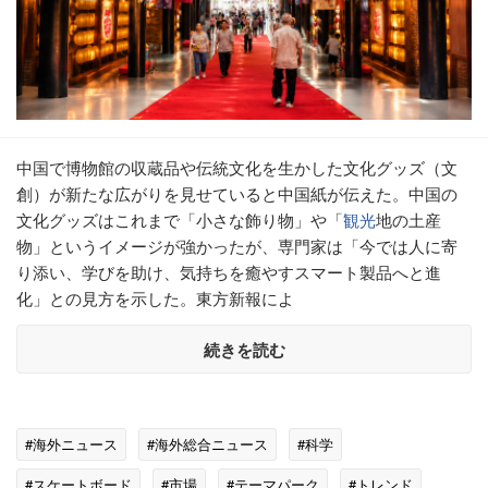
中国で博物館の収蔵品や伝統文化を生かした文化グッズ（文
創）が新たな広がりを見せていると中国紙が伝えた。中国の
文化グッズはこれまで「小さな飾り物」や「
観光
地の土産
物」というイメージが強かったが、専門家は「今では人に寄
り添い、学びを助け、気持ちを癒やすスマート製品へと進
化」との見方を示した。東方新報によ
続きを読む
#海外ニュース
#海外総合ニュース
#科学
#スケートボード
#市場
#テーマパーク
#トレンド