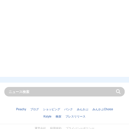
Peachy
ブログ
ショッピング
バンク
みんかぶ
みんかぶChoice
Kstyle
株探
プレスリリース
運営会社
利用規約
プライバシーポリシー