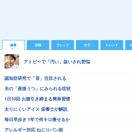
健康
芸能
ゴシップ
女子
トレンド
Y
アトピーで「汚い」扱いされ苦悩
認知症研究で「音」注目される
夫の「産後うつ」にみられる症状
1日10回 お腹引き締まる簡単習慣
太りにくいアイス 栄養士が解説
毎日早歩き 1年で何キロ痩せるか
アレルギー対応 ねじりパン術