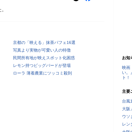
た。
京都の「映える」抹茶パフェ16選
写真より実物が可愛い人の特徴
民間所有地が映えスポット化困惑
お知
レモン持つビッグバードが登場
映画
い。
ローラ 薄着農業にツッコミ殺到
ト！
主要
台風
大阪
ウソ
レン