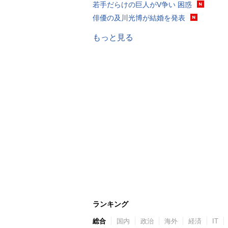
若手だらけの巨人がV争い 困惑
俳優の及川光博が結婚を発表
もっと見る
ランキング
総合
国内
政治
海外
経済
IT