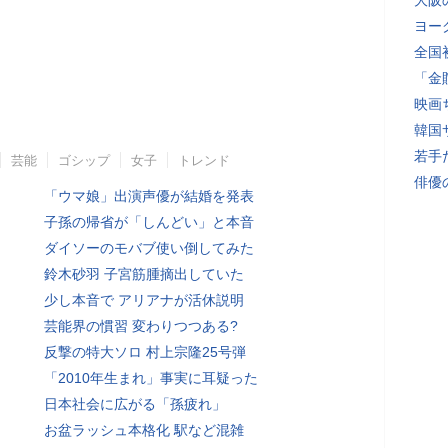
大阪
ヨー
全国
「金
映画
韓国
若手
芸能
ゴシップ
女子
トレンド
俳優
「ウマ娘」出演声優が結婚を発表
子孫の帰省が「しんどい」と本音
ダイソーのモバブ使い倒してみた
鈴木砂羽 子宮筋腫摘出していた
少し本音で アリアナが活休説明
芸能界の慣習 変わりつつある?
反撃の特大ソロ 村上宗隆25号弾
「2010年生まれ」事実に耳疑った
日本社会に広がる「孫疲れ」
お盆ラッシュ本格化 駅など混雑