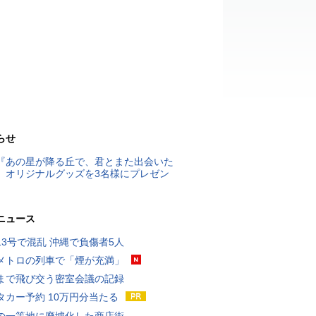
らせ
『あの星が降る丘で、君とまた出会いた
』オリジナルグッズを3名様にプレゼン
ニュース
13号で混乱 沖縄で負傷者5人
メトロの列車で「煙が充満」
まで飛び交う密室会議の記録
タカー予約 10万円分当たる