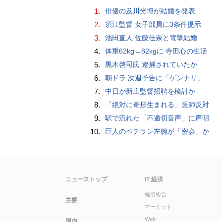
1.
俳優の及川光博が結婚を発表
2.
須江監督 女子部員に3条件提示
3.
池田直人 佐藤佳奈と電撃結婚
4.
体重62kg→82kgに 寺田心の生活
5.
黒木啓司氏 逮捕されていたか
6.
朝ドラ 次週予告に「ゲンナリ」
7.
中日が新庄監督招聘を検討か
8.
「絶対に奇形生まれる」医師反対
9.
駅で流れた「不適切音声」に声明
10.
巨人のベテラン左腕が「密会」か
ニューストップ
IT 経済
経済総合
主要
マーケット
Web
国内