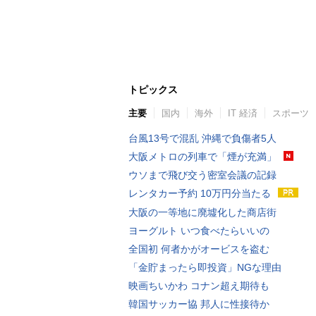
トピックス
主要
国内
海外
IT 経済
スポーツ
台風13号で混乱 沖縄で負傷者5人
大阪メトロの列車で「煙が充満」
ウソまで飛び交う密室会議の記録
レンタカー予約 10万円分当たる
大阪の一等地に廃墟化した商店街
ヨーグルト いつ食べたらいいの
全国初 何者かがオービスを盗む
「金貯まったら即投資」NGな理由
映画ちいかわ コナン超え期待も
韓国サッカー協 邦人に性接待か