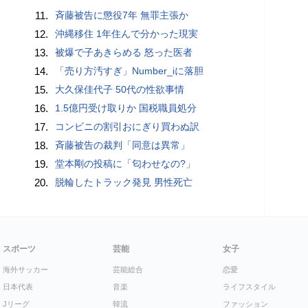
11.
斉藤被告に懲役7年 無罪主張か
12.
沖縄移住 1年住んで分かった現実
13.
被爆で子あきらめる 怒った医者
14.
「売り方汚すぎ」Number_iに落胆
15.
大久保佳代子 50代の性欲事情
16.
1.5億円受け取りか 国税職員処分
17.
コンビニの割引おにぎり買わぬ訳
18.
斉藤被告の裁判「同意は異常」
19.
堂本剛の投稿に「匂わせなの?」
20.
脱輪したトラック発見 男性死亡
スポーツ
芸能
女子
海外サッカー
芸能総合
恋愛
日本代表
音楽
ライフスタイル
Jリーグ
韓流
ファッション