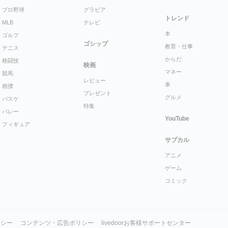
プロ野球
グラビア
トレンド
MLB
テレビ
本
ゴルフ
ゴシップ
教育・仕事
テニス
からだ
格闘技
映画
マネー
競馬
レビュー
車
相撲
プレゼント
グルメ
バスケ
特集
バレー
YouTube
フィギュア
サブカル
アニメ
ゲーム
コミック
リシー
コンテンツ・広告ポリシー
livedoorお客様サポートセンター