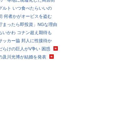
の一等地に廃墟化した商店街
グルト いつ食べたらいいの
初 何者かがオービスを盗む
貯まったら即投資」NGな理由
ちいかわ コナン超え期待も
サッカー協 邦人に性接待か
だらけの巨人がV争い 困惑
の及川光博が結婚を発表