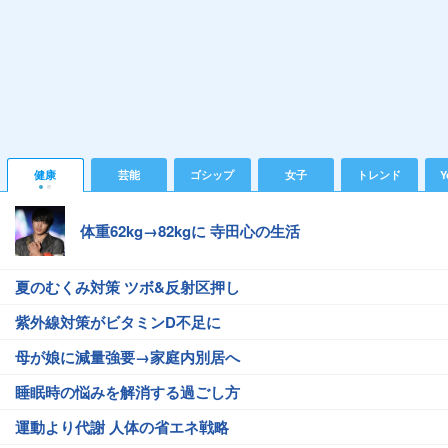
健康
芸能
ゴシップ
女子
トレンド
Y
体重62kg→82kgに 寺田心の生活
夏のむくみ対策 ツボ&反射区押し
紫外線対策がビタミンD不足に
母が娘に減量強要→家庭内別居へ
睡眠時の悩みを解消する過ごし方
運動より代謝 人体の省エネ戦略