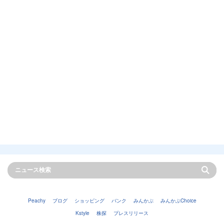
Peachy
ブログ
ショッピング
バンク
みんかぶ
みんかぶChoice
Kstyle
株探
プレスリリース