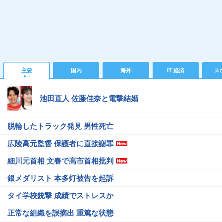
主要
国内
海外
IT 経済
ス
池田直人 佐藤佳奈と電撃結婚
脱輪したトラック発見 男性死亡
広陵高元監督 保護者に直接謝罪
細川元首相 文春で高市首相批判
銀メダリスト 本多灯被告を起訴
タイ学校銃撃 成績でストレスか
正常な組織を誤摘出 重篤な状態