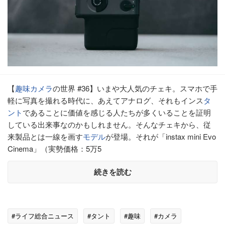
【
趣味
カメラ
の世界 #36】いまや大人気のチェキ。スマホで手
軽に写真を撮れる時代に、あえてアナログ、それもインス
タ
ント
であることに価値を感じる人たちが多くいることを証明
している出来事なのかもしれません。そんなチェキから、従
来製品とは一線を画す
モデル
が登場。それが「instax mini Evo
Cinema」（実勢価格：5万5
続きを読む
#ライフ総合ニュース
#タント
#趣味
#カメラ