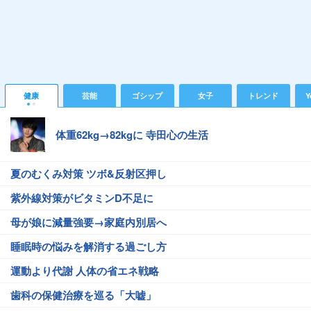
健康
芸能
ゴシップ
女子
トレンド
Y
体重62kg→82kgに 寺田心の生活
夏のむくみ対策 ツボ&反射区押し
紫外線対策がビタミンD不足に
母が娘に減量強要→家庭内別居へ
睡眠時の悩みを解消する過ごし方
運動より代謝 人体の省エネ戦略
歯科の保健治療を巡る「大嘘」