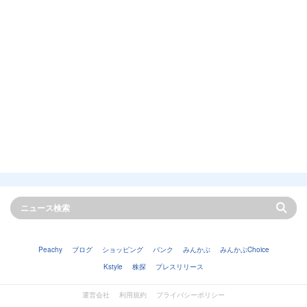
Peachy
ブログ
ショッピング
バンク
みんかぶ
みんかぶChoice
Kstyle
株探
プレスリリース
運営会社
利用規約
プライバシーポリシー