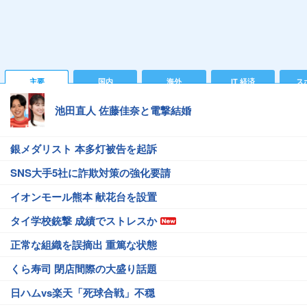
主要
国内
海外
IT 経済
ス
池田直人 佐藤佳奈と電撃結婚
銀メダリスト 本多灯被告を起訴
SNS大手5社に詐欺対策の強化要請
イオンモール熊本 献花台を設置
タイ学校銃撃 成績でストレスか
正常な組織を誤摘出 重篤な状態
くら寿司 閉店間際の大盛り話題
日ハムvs楽天「死球合戦」不穏