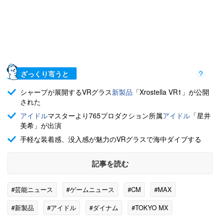
ざっくり言うと
シャープが展開するVRグラス
新製品
「Xrostella VR1」が公開
された
アイドル
マスターより765プロダクション所属
アイドル
「星井
美希」が出演
手軽な装着感、没入感が魅力のVRグラスで海中ダイブする
記事を読む
#芸能ニュース
#ゲームニュース
#CM
#MAX
#新製品
#アイドル
#ダイナム
#TOKYO MX