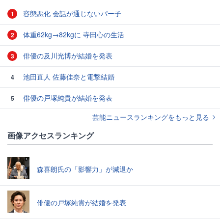
容態悪化 会話が通じないパー子
1
体重62kg→82kgに 寺田心の生活
2
俳優の及川光博が結婚を発表
3
池田直人 佐藤佳奈と電撃結婚
4
俳優の戸塚純貴が結婚を発表
5
芸能ニュースランキングをもっと見る
画像アクセスランキング
森喜朗氏の「影響力」が減退か
俳優の戸塚純貴が結婚を発表