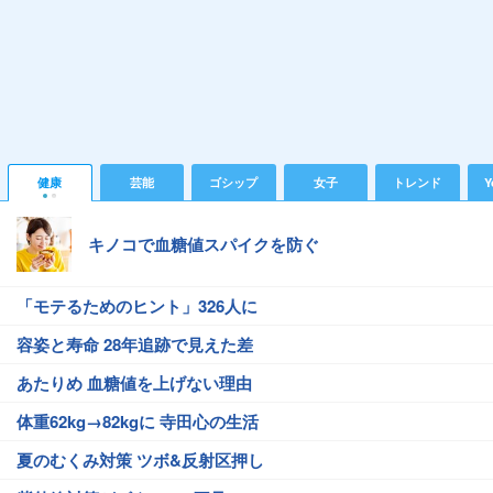
健康
芸能
ゴシップ
女子
トレンド
Y
キノコで血糖値スパイクを防ぐ
「モテるためのヒント」326人に
容姿と寿命 28年追跡で見えた差
あたりめ 血糖値を上げない理由
体重62kg→82kgに 寺田心の生活
夏のむくみ対策 ツボ&反射区押し