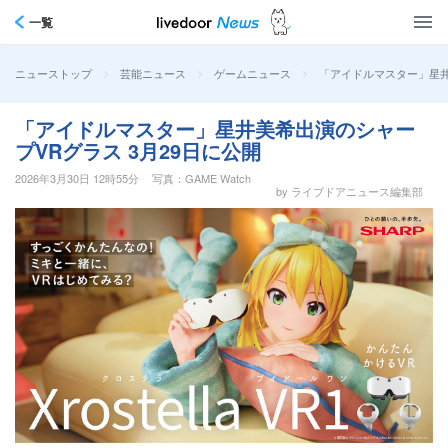
一覧
>
>
>
「アイドルマスター」星井美
ニューストップ
芸能ニュース
ゲームニュース
「アイドルマスター」星井美希出演のシャー
プVRグラス 3月29日に公開
2026年3月30日 12時55分
写真：GAME Watch
by ライブドアニュース編集部