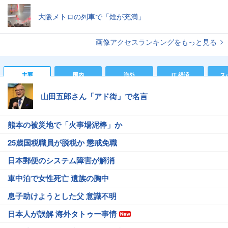
大阪メトロの列車で「煙が充満」
画像アクセスランキングをもっと見る
主要
国内
海外
IT 経済
ス
山田五郎さん「アド街」で名言
熊本の被災地で「火事場泥棒」か
25歳国税職員が脱税か 懲戒免職
日本郵便のシステム障害が解消
車中泊で女性死亡 遺族の胸中
息子助けようとした父 意識不明
日本人が誤解 海外タトゥー事情