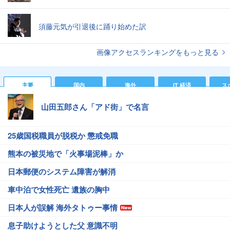
須藤元気が引退後に踊り始めた訳
画像アクセスランキングをもっと見る
主要
国内
海外
IT 経済
ス
山田五郎さん「アド街」で名言
25歳国税職員が脱税か 懲戒免職
熊本の被災地で「火事場泥棒」か
日本郵便のシステム障害が解消
車中泊で女性死亡 遺族の胸中
日本人が誤解 海外タトゥー事情
息子助けようとした父 意識不明