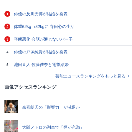
俳優の及川光博が結婚を発表
1
体重62kg→82kgに 寺田心の生活
2
容態悪化 会話が通じないパー子
3
俳優の戸塚純貴が結婚を発表
4
池田直人 佐藤佳奈と電撃結婚
5
芸能ニュースランキングをもっと見る
画像アクセスランキング
森喜朗氏の「影響力」が減退か
大阪メトロの列車で「煙が充満」