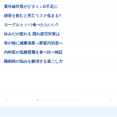
紫外線対策がビタミンD不足に
緑茶を飲むと死亡リスク低まる?
ヨーグルト いつ食べたらいい?
休みだが疲れる 隠れ疲労対策は
母が娘に減量強要→家庭内別居へ
内科医が低糖質麺を食べ比べ検証
睡眠時の悩みを解消する過ごし方