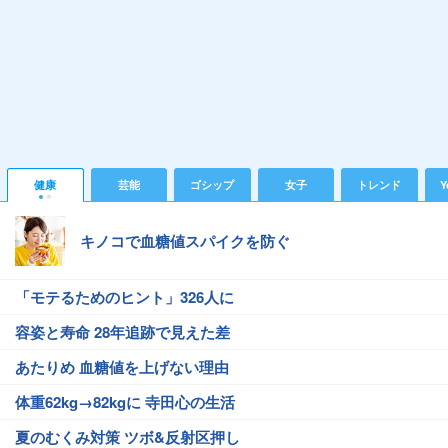
健康
芸能
ゴシップ
女子
トレンド
Y
キノコで血糖値スパイクを防ぐ
「モテるためのヒント」326人に
容姿と寿命 28年追跡で見えた差
あたりめ 血糖値を上げない理由
体重62kg→82kgに 寺田心の生活
夏のむくみ対策 ツボ&反射区押し