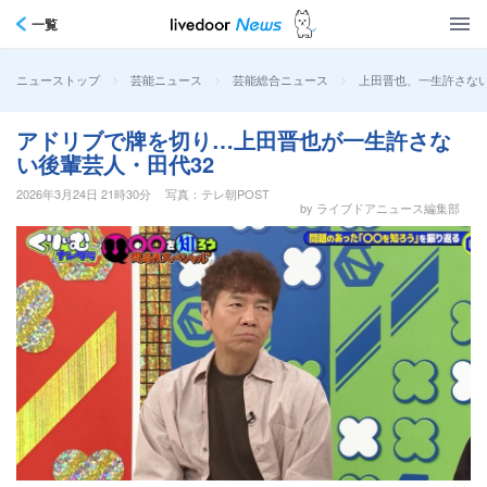
一覧
>
>
>
上田晋也、一生許さない
ニューストップ
芸能ニュース
芸能総合ニュース
アドリブで牌を切り…上田晋也が一生許さな
い後輩芸人・田代32
2026年3月24日 21時30分
写真：テレ朝POST
by ライブドアニュース編集部