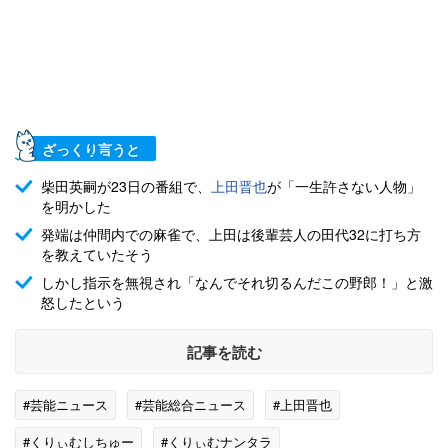
ざっくり言うと
柴田英嗣が23日の番組で、
上田晋也
が「一生許さない人物」
を明かした
発端は仲間内での麻雀で、上田は後輩芸人の田代32に打ち方
を教えていたそう
しかし指示を無視され「なんでそれ切るんだこの野郎！」と激
怒したという
記事を読む
#芸能ニュース
#芸能総合ニュース
#上田晋也
#くりぃむしちゅー
#くりぃむナンタラ