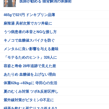
医師が勧める 猫背解消の体操術
465gで321円 ドンキプリン品薄
麻辣湯 具材次第でカツ丼級に
うつ病患者の本音とNGな接し方
キノコで血糖値スパイクを防ぐ
メンタルに良い影響を与える趣味
「モテるためのヒント」326人に
容姿と寿命 28年追跡で見えた差
あたりめ 血糖値を上げない理由
体重62kg→82kgに 寺田心の生活
夏のむくみ対策 ツボ&反射区押し
紫外線対策がビタミンD不足に
緑茶を飲むと死亡リスク低まる?