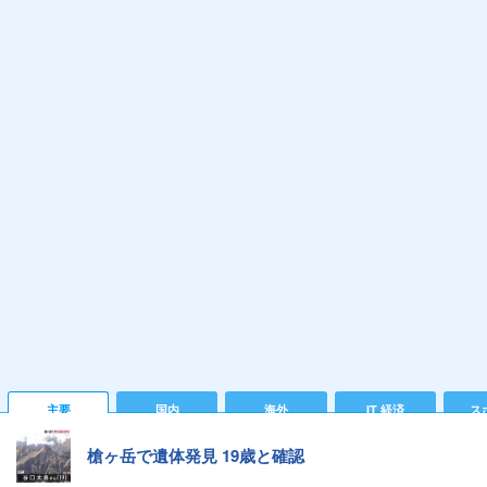
主要
国内
海外
IT 経済
ス
槍ヶ岳で遺体発見 19歳と確認