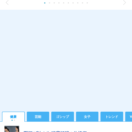
健康
芸能
ゴシップ
女子
トレンド
Y