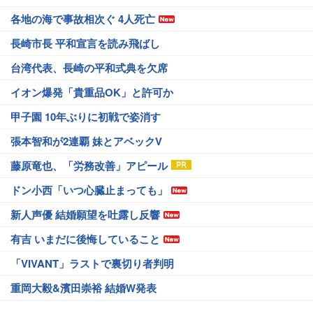
各地の海で事故相次ぐ 4人死亡
長崎市長 平和宣言を読み飛ばし
台湾代表、長崎の平和式典を欠席
イオン爆発「貴重品OK」と許可か
甲子園 10年ぶりに初戦で姿消す
張本智和が2連覇 妹とアベックV
藤原竜也、「労務改善」アピール
ドン小西「いつ心臓止まっても」
新人声優 結婚願望を吐露し反響
有吉 いまだに後悔していること
「VIVANT」ラストで裏切り者判明
重岡大毅&濱田崇裕 結婚W発表