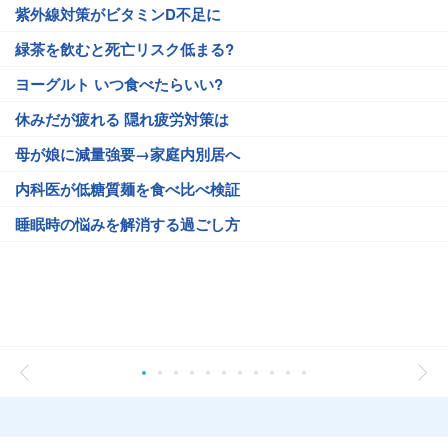
紫外線対策がビタミンD不足に
緑茶を飲むと死亡リスク低まる?
ヨーグルト いつ食べたらいい?
休みだが疲れる 隠れ疲労対策は
母が娘に減量強要→家庭内別居へ
内科医が低糖質麺を食べ比べ検証
睡眠時の悩みを解消する過ごし方