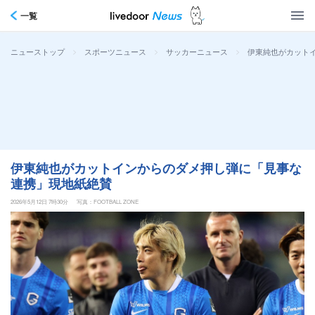
一覧
>
>
>
伊東純也がカット
ニューストップ
スポーツニュース
サッカーニュース
伊東純也がカットインからのダメ押し弾に「見事な
連携」現地紙絶賛
2026年5月12日 7時30分
写真：FOOTBALL ZONE