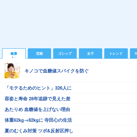
健康
芸能
ゴシップ
女子
トレンド
Y
キノコで血糖値スパイクを防ぐ
「モテるためのヒント」326人に
容姿と寿命 28年追跡で見えた差
あたりめ 血糖値を上げない理由
体重62kg→82kgに 寺田心の生活
夏のむくみ対策 ツボ&反射区押し