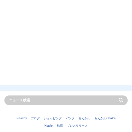
Peachy
ブログ
ショッピング
バンク
みんかぶ
みんかぶChoice
Kstyle
株探
プレスリリース