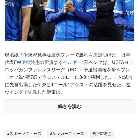
現地紙「伊東が見事な連係プレーで勝利を決定づけた」日本
代表FW
伊東純也
の所属する
ベルギー
1部ヘンクは、UEFAヨー
ロッパカンファレンスリーグ（ECL）予選出場権を争うプレ
ーオフ2の第7節でウェステルローに3-0で勝利した。この試合
に先発出場した伊東は1ゴール1アシストの活躍を見せた。左
ウイングで先発した伊東は、
続きを読む
#スポーツニュース
#サッカーニュース
#伊東純也