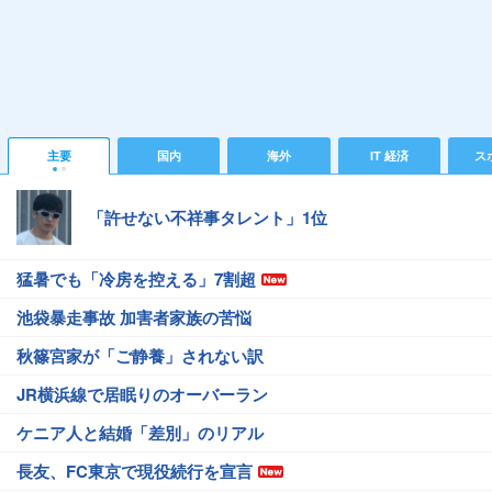
主要
国内
海外
IT 経済
ス
「許せない不祥事タレント」1位
猛暑でも「冷房を控える」7割超
池袋暴走事故 加害者家族の苦悩
秋篠宮家が「ご静養」されない訳
JR横浜線で居眠りのオーバーラン
ケニア人と結婚「差別」のリアル
長友、FC東京で現役続行を宣言