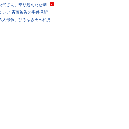
花代さん、乗り越えた悲劇
でいい 斉藤被告の事件見解
の人最低」ひろゆき氏へ私見