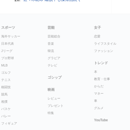
スポーツ
芸能
女子
海外サッカー
芸能総合
恋愛
日本代表
音楽
ライフスタイル
Jリーグ
韓流
ファッション
プロ野球
グラビア
トレンド
MLB
テレビ
本
ゴルフ
ゴシップ
教育・仕事
テニス
からだ
格闘技
映画
マネー
競馬
レビュー
車
相撲
プレゼント
グルメ
バスケ
特集
バレー
YouTube
フィギュア