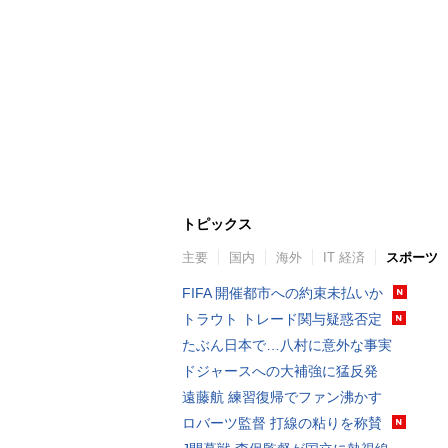
トピックス
主要
国内
海外
IT 経済
スポーツ
FIFA 開催都市への約束未払いか
トラウト トレード関与疑惑否定
たぶん日本で…八村に意外な事実
ドジャースへの大補強に猛反発
遠藤航 練習復帰でファン沸かす
ロバーツ監督 打線の粘りを称賛