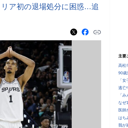
ャリア初の退場処分に困惑…追
主要
高松
90
「女
逃亡
「み
なぜ
医師
はち
我が