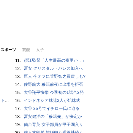
スポーツ
芸能
女子
11.
須江監督「人生最高の夜更かし」
12.
冨安 クリスタル・パレス加入へ
13.
巨人 今オフに菅野智之買戻しも?
14.
佐野航大 移籍前夜に出場を拒否
15.
大谷翔平快挙 今季初の1試合2発
”時代
16.
インドネシア球児2人が始球式
17.
大谷 25号でイチロー氏に迫る
18.
冨安健洋の「移籍先」が決定か
19.
仙台育英 女子部員が甲子園入り
20.
佐々木朗希 離脱中も獲得熱続く