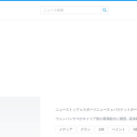
ニューストップ
スポーツニュース
バスケットボー
>
>
ウェンバンヤマがキャリア初の退場処分に困惑…追加
メディア
グラン
109
ペイント
N