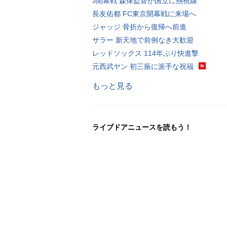
J開幕戦 森保監督が国立に熱視線
長友佑都 FC東京開幕戦に来場へ
ジャッジ 骨折から復帰へ前進
サラー 新天地で前例なき大歓迎
レッドソックス 114年ぶり快進撃
元西武ヤン 初三振に派手な祝福
もっと見る
ライブドアニュースを読もう！