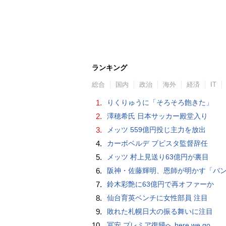
ランキング
総合
国内
政治
海外
経済
IT
1.
りくりゅうに「そろそろ飽きた」
2.
澤穂希氏 日本サッカー殿堂入り
3.
メッツ 559億円投じ主力を放出
4.
カーボベルデ ブビスタ監督辞任
5.
メッツ 村上見送り63億円が裏目
6.
阪神・佐藤輝明、恩師が明かす「バント拒否でホームラン」の“やんちゃ坊主
7.
鈴木彩艶に63億円で再オファーか
8.
仙台育英ベンチに女性部員 注目
9.
敗れた札幌日大の振る舞いに注目
10.
冨安 プレミア復帰へ here we go