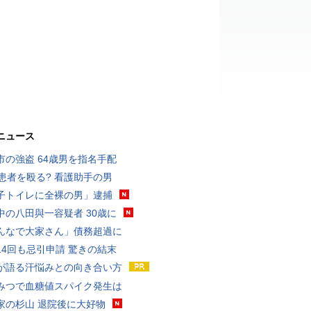
ニュース
市の強盗 64歳男を指名手配
歳患者を殴る? 看護助手の男
子トイレに全裸の男」逮捕
中の八田與一容疑者 30歳に
んなで大家さん」債務超過に
14回も忌引申請 驚きの結末
が語る汗悩みとの向き合い方
みつで血糖値スパイク発生は
家の杉山 退院後に大好物