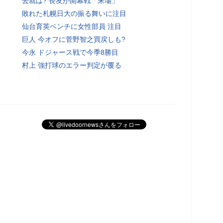
去就は? 長友が開幕戦「来場」
敗れた札幌日大の振る舞いに注目
仙台育英ベンチに女性部員 注目
巨人 今オフに菅野智之買戻しも?
今永 ドジャース戦で今季8勝目
村上 強打球のエラー判定が覆る