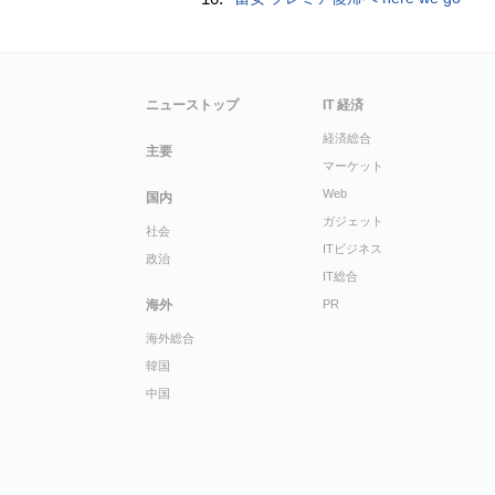
ニューストップ
IT 経済
経済総合
主要
マーケット
Web
国内
ガジェット
社会
ITビジネス
政治
IT総合
海外
PR
海外総合
韓国
中国