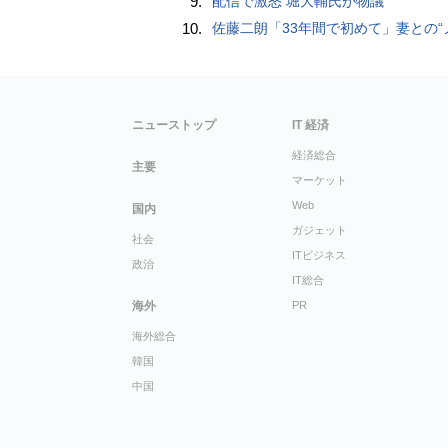
9.
配信で激怒 堀大輔氏が物議
10.
佐藤二朗「33年間で初めて」妻との“ノロケ砲”に反響続々「威力抜群」「奥様かっ
ニューストップ
IT 経済
経済総合
主要
マーケット
Web
国内
ガジェット
社会
ITビジネス
政治
IT総合
海外
PR
海外総合
韓国
中国