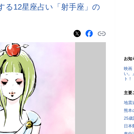
届けする12星座占い「射手座」の
お知
映画
い。
ト！
主要
地震速
熊本
25
日本
車中