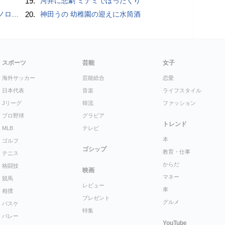
19.
河井に悲劇 ミナミでぼったくり
こいい」
20.
神田うの 幼稚園の迎えに水筒酒
スポーツ
芸能
女子
海外サッカー
芸能総合
恋愛
日本代表
音楽
ライフスタイル
Jリーグ
韓流
ファッション
プロ野球
グラビア
トレンド
MLB
テレビ
本
ゴルフ
ゴシップ
教育・仕事
テニス
からだ
格闘技
映画
マネー
競馬
レビュー
車
相撲
プレゼント
グルメ
バスケ
特集
バレー
YouTube