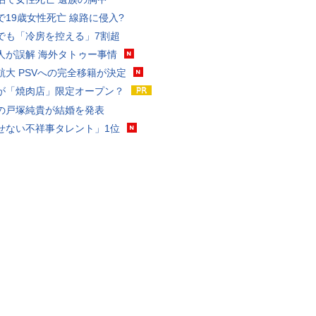
で19歳女性死亡 線路に侵入?
でも「冷房を控える」7割超
人が誤解 海外タトゥー事情
航大 PSVへの完全移籍が決定
が「焼肉店」限定オープン？
の戸塚純貴が結婚を発表
せない不祥事タレント」1位