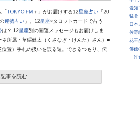
愛知
ム「
TOKYO FM
＋」がお届けする12
星座
占い
「20
猛暑
）の
運勢
占い
」。12
星座
×タロットカードで占う
日本
勢
は？ 12
星座
別の開運メッセージもお届けしま
佐野
ーネ所属・草磲健太（くさなぎ・けんた）さん）■
花王
俳優
逆位置）手札の扱いを誤る週。できるつもり、伝
「許
記事を読む