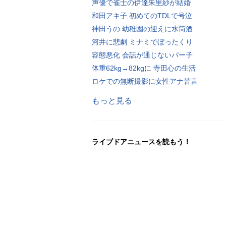
声優で雀士の伊達朱里紗が結婚
和田アキ子 初めてのTDLで号泣
神田うの 幼稚園の迎えに水筒酒
河井に悲劇 ミナミでぼったくり
容態悪化 会話が通じないパー子
体重62kg→82kgに 寺田心の生活
ロケでの無断撮影に女性アナ苦言
もっと見る
ライブドアニュースを読もう！