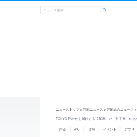
ニューストップ
芸能ニュース
芸能総合ニュース
>
>
>
TOKYO FM+がお届けする12星座占い「射手座」の
声優
占い
運勢
イベント
アプリ