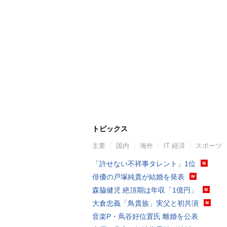
トピックス
主要
国内
海外
IT 経済
スポーツ
「許せない不祥事タレント」1位
俳優の戸塚純貴が結婚を発表
森脇健児 絶頂期は年収「1億円」
大倉忠義「鳥貴族」実父と初共演
音楽P・蔦谷好位置氏 離婚を公表