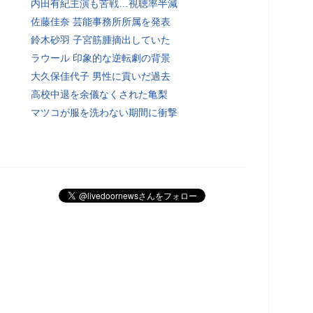
内田有紀主演も苦戦…視聴率半減
佐藤佳奈 芸能事務所所属を発表
鈴木砂羽 子宮筋腫摘出していた
ラウール 印象的な逆転劇の背景
大久保佳代子 男性に貢いだ過去
高校中退を余儀なくされた亀梨
マツコが服を洗わない期間に衝撃