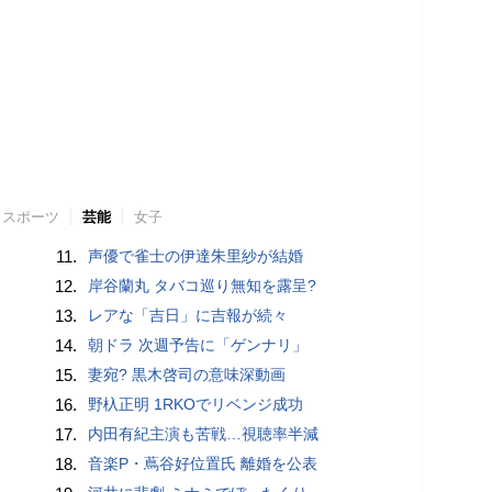
スポーツ
芸能
女子
11.
声優で雀士の伊達朱里紗が結婚
12.
岸谷蘭丸 タバコ巡り無知を露呈?
13.
レアな「吉日」に吉報が続々
14.
朝ドラ 次週予告に「ゲンナリ」
15.
妻宛? 黒木啓司の意味深動画
16.
野杁正明 1RKOでリベンジ成功
17.
内田有紀主演も苦戦…視聴率半減
18.
音楽P・蔦谷好位置氏 離婚を公表