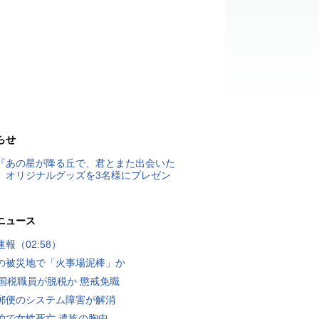
らせ
『あの星が降る丘で、君とまた出会いた
』オリジナルグッズを3名様にプレゼン
ニュース
報（02:58）
の被災地で「火事場泥棒」か
歳国税職員が脱税か 懲戒免職
郵便のシステム障害が解消
泊で女性死亡 遺族の胸中