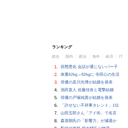
ランキング
総合
国内
政治
海外
経済
IT
1.
容態悪化 会話が通じないパー子
2.
体重62kg→82kgに 寺田心の生活
3.
俳優の及川光博が結婚を発表
4.
池田直人 佐藤佳奈と電撃結婚
5.
俳優の戸塚純貴が結婚を発表
6.
「許せない不祥事タレント」1位
7.
山田五郎さん「アド街」で名言
8.
森喜朗氏の「影響力」が減退か