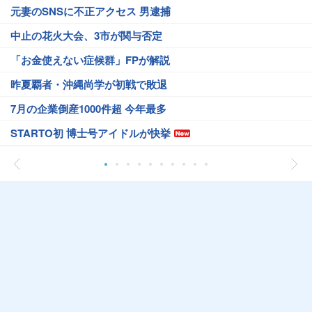
元妻のSNSに不正アクセス 男逮捕
中止の花火大会、3市が関与否定
「お金使えない症候群」FPが解説
昨夏覇者・沖縄尚学が初戦で敗退
7月の企業倒産1000件超 今年最多
STARTO初 博士号アイドルが快挙