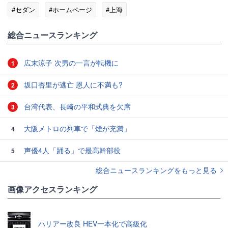
#セダン
#ホームページ
#上海
総合ニュースランキング
広末涼子 次男の一言が転機に
1
坂口杏里が逃亡 恩人に不満も?
2
台湾代表、長崎の平和式典を欠席
3
大阪メトロの列車で「煙が充満」
4
声優4人「踊る」で最高幹部役
5
総合ニュースランキングをもっと見る
画像アクセスランキング
ハリアー改良 HEV一本化で高級化