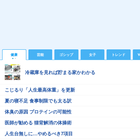
健康
芸能
ゴシップ
女子
トレンド
Y
冷蔵庫を見れば貯まる家かわかる
こじるり「人生最高体重」を更新
夏の寝不足 食事制限でも太る訳
体臭の原因 プロテインの可能性
医師が勧める 猫背解消の体操術
人生台無しに…やめるべき7項目