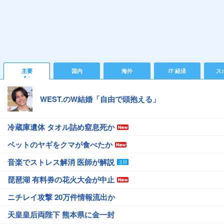
主要
国内
海外
IT 経済
ス
WEST.のW結婚「自由で頭抱える」
冷蔵庫遺体 タオル詰め窒息死か
ペットのヤギをクマが食べたか
音楽でストレス解消 医師が解説
琵琶湖 有料券の花火大会が中止
ニチレイ攻撃 20万件情報流出か
天皇皇后両陛下 熊本県に金一封