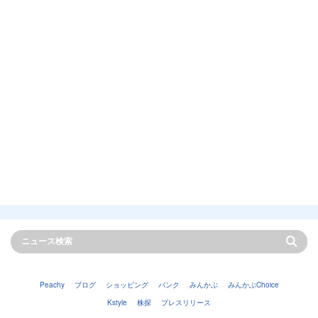
Peachy
ブログ
ショッピング
バンク
みんかぶ
みんかぶChoice
Kstyle
株探
プレスリリース