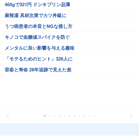
465gで321円 ドンキプリン品薄
麻辣湯 具材次第でカツ丼級に
うつ病患者の本音とNGな接し方
キノコで血糖値スパイクを防ぐ
メンタルに良い影響を与える趣味
「モテるためのヒント」326人に
容姿と寿命 28年追跡で見えた差