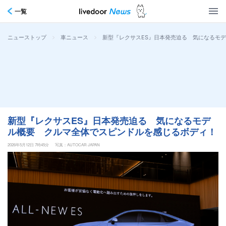
一覧
>
>
新型『レクサスES』日本発売迫る 気になるモ
ニューストップ
車ニュース
新型『レクサスES』日本発売迫る 気になるモデ
ル概要 クルマ全体でスピンドルを感じるボディ！
2026年5月12日 7時45分
写真：AUTOCAR JAPAN