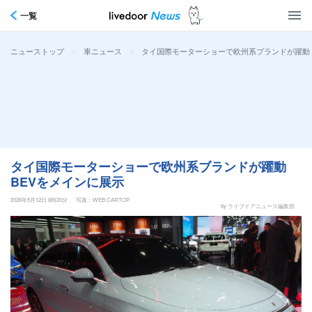
一覧
>
>
タイ国際モーターショーで欧州系ブランドが躍動 
ニューストップ
車ニュース
タイ国際モーターショーで欧州系ブランドが躍動
BEVをメインに展示
2026年5月12日 6時20分
写真：WEB CARTOP
by ライブドアニュース編集部