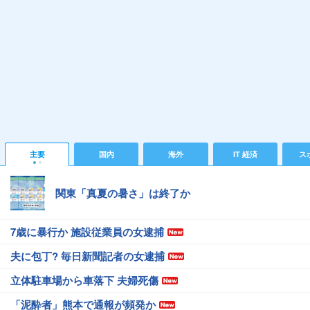
主要
国内
海外
IT 経済
ス
関東「真夏の暑さ」は終了か
7歳に暴行か 施設従業員の女逮捕
夫に包丁? 毎日新聞記者の女逮捕
立体駐車場から車落下 夫婦死傷
「泥酔者」熊本で通報が頻発か