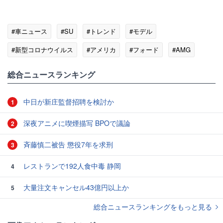
#車ニュース
#SU
#トレンド
#モデル
#新型コロナウイルス
#アメリカ
#フォード
#AMG
総合ニュースランキング
中日が新庄監督招聘を検討か
1
深夜アニメに喫煙描写 BPOで議論
2
斉藤慎二被告 懲役7年を求刑
3
レストランで192人食中毒 静岡
4
大量注文キャンセル43億円以上か
5
総合ニュースランキングをもっと見る