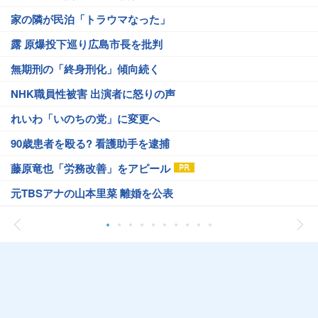
家の隣が民泊「トラウマなった」
露 原爆投下巡り広島市長を批判
無期刑の「終身刑化」傾向続く
NHK職員性被害 出演者に怒りの声
れいわ「いのちの党」に変更へ
90歳患者を殴る? 看護助手を逮捕
藤原竜也「労務改善」をアピール
元TBSアナの山本里菜 離婚を公表