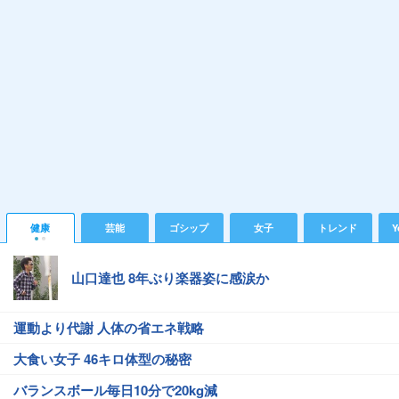
健康
芸能
ゴシップ
女子
トレンド
Y
山口達也 8年ぶり楽器姿に感涙か
運動より代謝 人体の省エネ戦略
大食い女子 46キロ体型の秘密
バランスボール毎日10分で20kg減