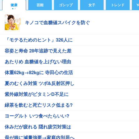
健康
芸能
ゴシップ
女子
トレンド
Y
キノコで血糖値スパイクを防ぐ
「モテるためのヒント」326人に
容姿と寿命 28年追跡で見えた差
あたりめ 血糖値を上げない理由
体重62kg→82kgに 寺田心の生活
夏のむくみ対策 ツボ&反射区押し
紫外線対策がビタミンD不足に
緑茶を飲むと死亡リスク低まる?
ヨーグルト いつ食べたらいい?
休みだが疲れる 隠れ疲労対策は
母が娘に減量強要→家庭内別居へ