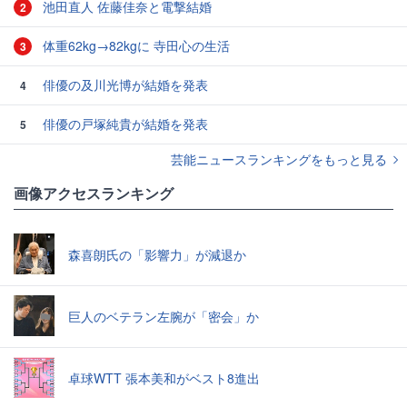
池田直人 佐藤佳奈と電撃結婚
2
体重62kg→82kgに 寺田心の生活
3
俳優の及川光博が結婚を発表
4
俳優の戸塚純貴が結婚を発表
5
芸能ニュースランキングをもっと見る
画像アクセスランキング
森喜朗氏の「影響力」が減退か
巨人のベテラン左腕が「密会」か
卓球WTT 張本美和がベスト8進出