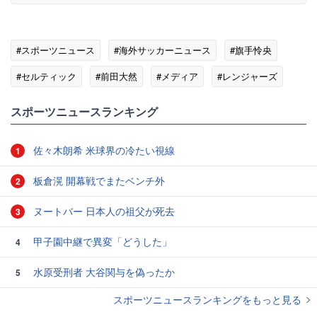
#スポーツニュース
#海外サッカーニュース
#旗手怜央
#セルティック
#前田大然
#メディア
#レンジャーズ
#スコットランド
スポーツニュースランキング
佐々木朗希 米球界の冷たい視線
1
板倉滉 開幕戦でまたベンチ外
2
ヌートバー 日本人の祖父が死去
3
甲子園中継で異変「どうした」
4
水原受刑者 大谷関与を偽ったか
5
スポーツニュースランキングをもっと見る