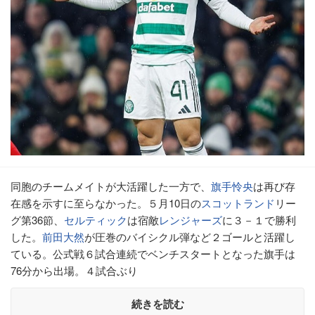
同胞のチームメイトが大活躍した一方で、
旗手怜央
は再び存
在感を示すに至らなかった。５月10日の
スコットランド
リー
グ第36節、
セルティック
は宿敵
レンジャーズ
に３－１で勝利
した。
前田大然
が圧巻のバイシクル弾など２ゴールと活躍し
ている。公式戦６試合連続でベンチスタートとなった旗手は
76分から出場。４試合ぶり
続きを読む