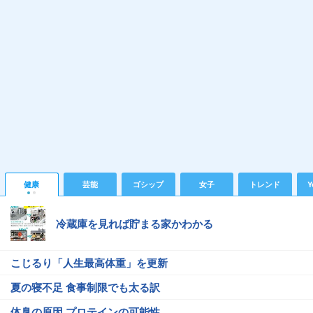
健康
芸能
ゴシップ
女子
トレンド
Y
冷蔵庫を見れば貯まる家かわかる
こじるり「人生最高体重」を更新
夏の寝不足 食事制限でも太る訳
体臭の原因 プロテインの可能性