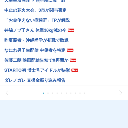
天皇皇后両陛下 熊本県に金一封
中止の花火大会、3市が関与否定
「お金使えない症候群」FPが解説
井脇ノブ子さん 体重38kg減の今
昨夏覇者・沖縄尚学が初戦で敗退
なにわ男子生配信 中傷者を特定
佐藤二朗 映画配信告知でX再開か
STARTO初 博士号アイドルが快挙
ダレノガレ 支援金振り込み報告