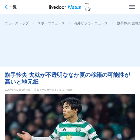
一覧
>
>
>
旗手怜央 去
ニューストップ
スポーツニュース
海外サッカーニュース
旗手怜央 去就が不透明ななか夏の移籍の可能性が
高いと地元紙
2026年5月12日 6時47分
写真：サッカーダイジェストWeb