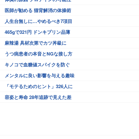
医師が勧める 猫背解消の体操術
人生台無しに…やめるべき7項目
465gで321円 ドンキプリン品薄
麻辣湯 具材次第でカツ丼級に
うつ病患者の本音とNGな接し方
キノコで血糖値スパイクを防ぐ
メンタルに良い影響を与える趣味
「モテるためのヒント」326人に
容姿と寿命 28年追跡で見えた差