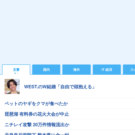
主要
国内
海外
IT 経済
ス
WEST.のW結婚「自由で頭抱える」
ペットのヤギをクマが食べたか
琵琶湖 有料券の花火大会が中止
ニチレイ攻撃 20万件情報流出か