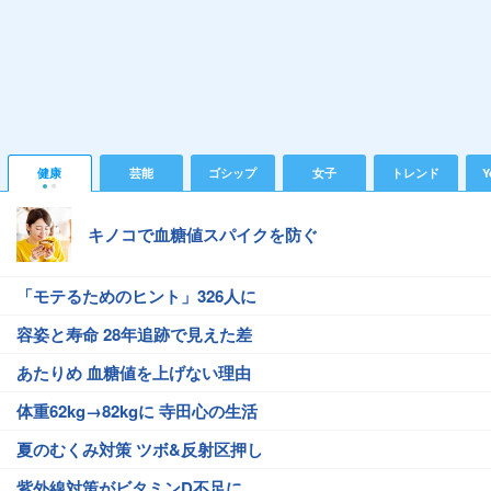
健康
芸能
ゴシップ
女子
トレンド
Y
キノコで血糖値スパイクを防ぐ
「モテるためのヒント」326人に
容姿と寿命 28年追跡で見えた差
あたりめ 血糖値を上げない理由
体重62kg→82kgに 寺田心の生活
夏のむくみ対策 ツボ&反射区押し
紫外線対策がビタミンD不足に