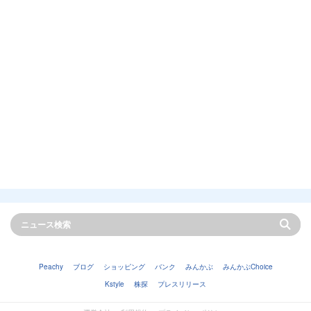
Peachy
ブログ
ショッピング
バンク
みんかぶ
みんかぶChoice
Kstyle
株探
プレスリリース