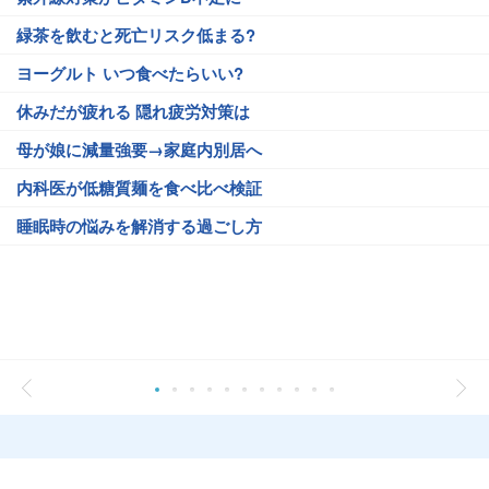
緑茶を飲むと死亡リスク低まる?
ヨーグルト いつ食べたらいい?
休みだが疲れる 隠れ疲労対策は
母が娘に減量強要→家庭内別居へ
内科医が低糖質麺を食べ比べ検証
睡眠時の悩みを解消する過ごし方