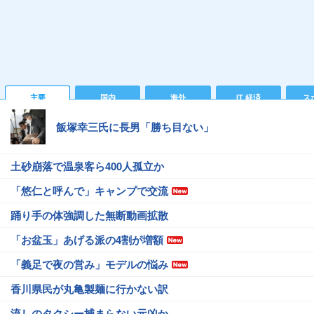
主要
国内
海外
IT 経済
ス
飯塚幸三氏に長男「勝ち目ない」
土砂崩落で温泉客ら400人孤立か
「悠仁と呼んで」キャンプで交流
踊り手の体強調した無断動画拡散
「お盆玉」あげる派の4割が増額
「義足で夜の営み」モデルの悩み
香川県民が丸亀製麺に行かない訳
流しのタクシー捕まらない元凶か