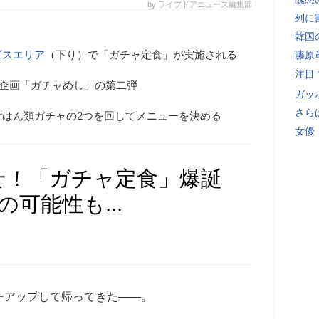
by ライブドアニュース編集部
列に
韓国
ビスエリア
（下り）で「ガチャ定食」が実施される
藤原
注目
人気企画「ガチャめし」の第二弾
ガッ
さら
ごはん類ガチャの2つを回してメニューを決める
女優
せ！「ガチャ定食」爆誕
可能性も...
ーアップして帰ってきた――。