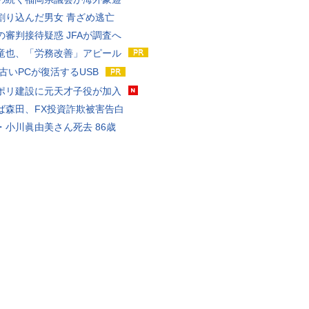
割り込んだ男女 青ざめ逃亡
の審判接待疑惑 JFAが調査へ
竜也、「労務改善」アピール
 古いPCが復活するUSB
ポリ建設に元天才子役が加入
ば森田、FX投資詐欺被害告白
・小川眞由美さん死去 86歳