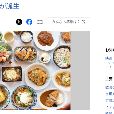
が誕生
みんなの感想は？
お知
映画
い。
ト！
主要
教員
台風
京都
イチ
醜態