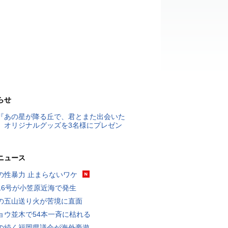
らせ
『あの星が降る丘で、君とまた出会いた
』オリジナルグッズを3名様にプレゼン
ニュース
の性暴力 止まらないワケ
16号が小笠原近海で発生
の五山送り火が苦境に直面
ョウ並木で54本一斉に枯れる
の続く福岡県議会が海外豪遊