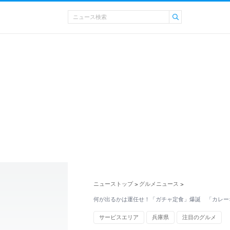
ニューストップ
グルメニュース
>
>
何が出るかは運任せ！「ガチャ定食」爆誕 「カレー
サービスエリア
兵庫県
注目のグルメ