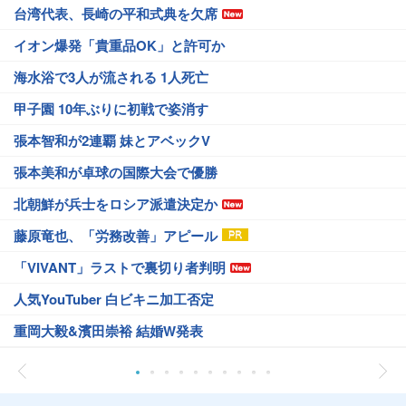
台湾代表、長崎の平和式典を欠席
イオン爆発「貴重品OK」と許可か
海水浴で3人が流される 1人死亡
甲子園 10年ぶりに初戦で姿消す
張本智和が2連覇 妹とアベックV
張本美和が卓球の国際大会で優勝
北朝鮮が兵士をロシア派遣決定か
藤原竜也、「労務改善」アピール
「VIVANT」ラストで裏切り者判明
人気YouTuber 白ビキニ加工否定
重岡大毅&濱田崇裕 結婚W発表