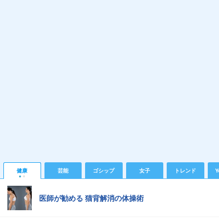
健康
芸能
ゴシップ
女子
トレンド
Y
医師が勧める 猫背解消の体操術