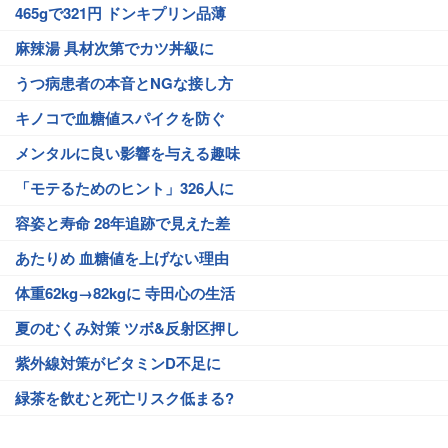
465gで321円 ドンキプリン品薄
麻辣湯 具材次第でカツ丼級に
うつ病患者の本音とNGな接し方
キノコで血糖値スパイクを防ぐ
メンタルに良い影響を与える趣味
「モテるためのヒント」326人に
容姿と寿命 28年追跡で見えた差
あたりめ 血糖値を上げない理由
体重62kg→82kgに 寺田心の生活
夏のむくみ対策 ツボ&反射区押し
紫外線対策がビタミンD不足に
緑茶を飲むと死亡リスク低まる?