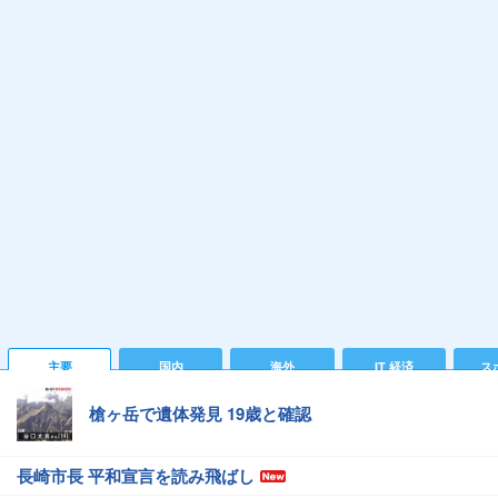
主要
国内
海外
IT 経済
ス
槍ヶ岳で遺体発見 19歳と確認
長崎市長 平和宣言を読み飛ばし