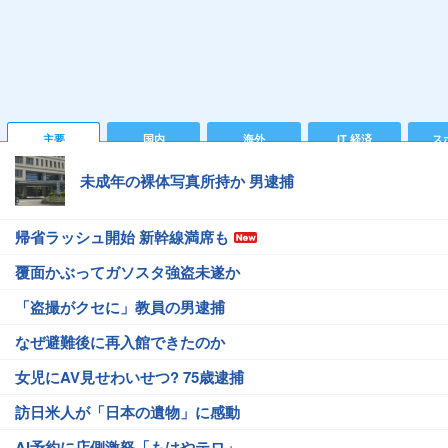
主要
国内
海外
IT 経済
ス
未成年の裸体写真所持か 男逮捕
帰省ラッシュ開始 新幹線満席も
覆面かぶってガソスタ強盗未遂か
「盗撮がクセに」教員の男逮捕
なぜ避難後に再入館できたのか
女児にAV見せわいせつ? 75歳逮捕
訪日米人が「日本の遺物」に感動
AI予約に店側激怒「もはやテロ」