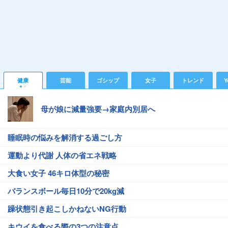
健康
芸能
ゴシップ
女子
トレンド
Y
母が娘に減量強要→家庭内別居へ
睡眠時の悩みを解消する過ごし方
運動より代謝 人体の省エネ戦略
大食い女子 46キロ体型の秘密
バランスボール毎日10分で20kg減
躁状態引き起こしかねないNG行動
キウイを食べる際の3つの注意点