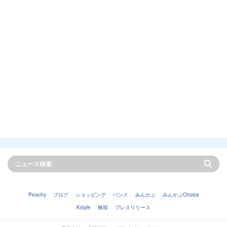
Peachy
ブログ
ショッピング
バンク
みんかぶ
みんかぶChoice
Kstyle
株探
プレスリリース