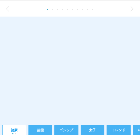
健康
芸能
ゴシップ
女子
トレンド
Y