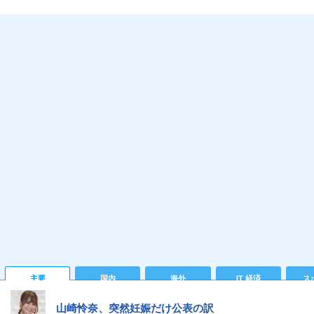
主要
国内
海外
IT 経済
ス
山崎怜奈、突然妊娠だけ公表の訳