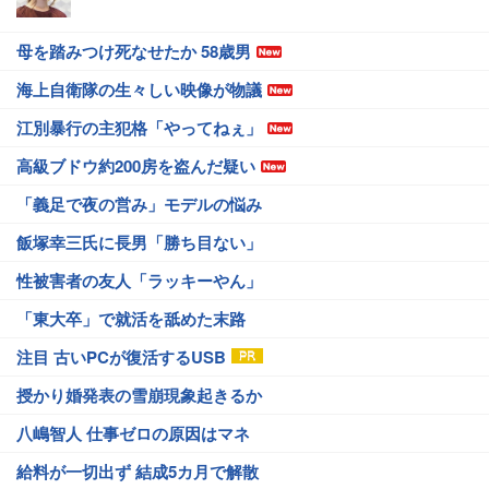
母を踏みつけ死なせたか 58歳男
海上自衛隊の生々しい映像が物議
江別暴行の主犯格「やってねぇ」
高級ブドウ約200房を盗んだ疑い
「義足で夜の営み」モデルの悩み
飯塚幸三氏に長男「勝ち目ない」
性被害者の友人「ラッキーやん」
「東大卒」で就活を舐めた末路
注目 古いPCが復活するUSB
授かり婚発表の雪崩現象起きるか
八嶋智人 仕事ゼロの原因はマネ
給料が一切出ず 結成5カ月で解散