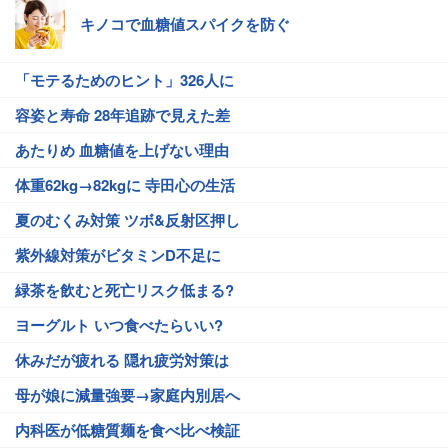
キノコで血糖値スパイクを防ぐ
「モテるためのヒント」326人に
容姿と寿命 28年追跡で見えた差
あたりめ 血糖値を上げない理由
体重62kg→82kgに 寺田心の生活
夏のむくみ対策 ツボ&反射区押し
紫外線対策がビタミンD不足に
緑茶を飲むと死亡リスク低まる?
ヨーグルト いつ食べたらいい?
休みだが疲れる 隠れ疲労対策は
母が娘に減量強要→家庭内別居へ
内科医が低糖質麺を食べ比べ検証