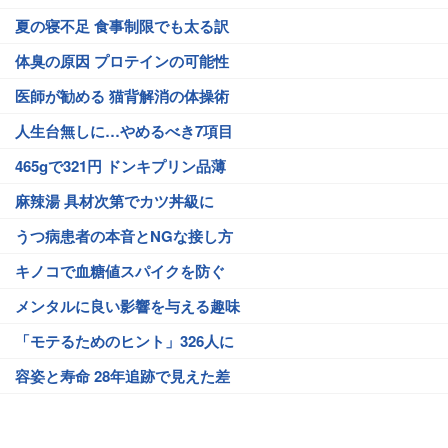
夏の寝不足 食事制限でも太る訳
体臭の原因 プロテインの可能性
医師が勧める 猫背解消の体操術
人生台無しに…やめるべき7項目
465gで321円 ドンキプリン品薄
麻辣湯 具材次第でカツ丼級に
うつ病患者の本音とNGな接し方
キノコで血糖値スパイクを防ぐ
メンタルに良い影響を与える趣味
「モテるためのヒント」326人に
容姿と寿命 28年追跡で見えた差