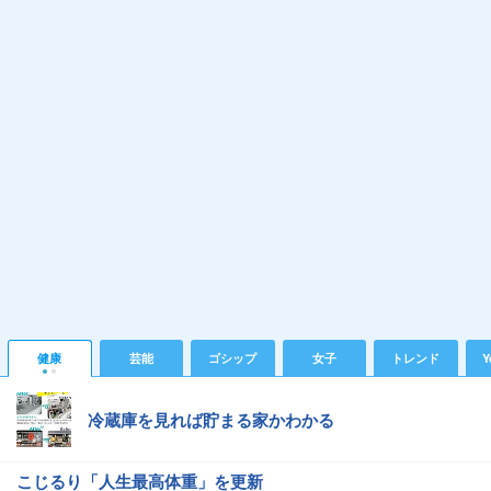
健康
芸能
ゴシップ
女子
トレンド
Y
冷蔵庫を見れば貯まる家かわかる
こじるり「人生最高体重」を更新