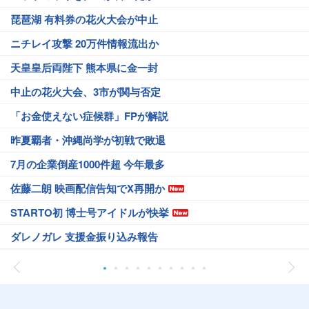
琵琶湖 有料券の花火大会が中止
ニチレイ攻撃 20万件情報流出か
天皇皇后両陛下 熊本県に金一封
中止の花火大会、3市が関与否定
「お金使えない症候群」FPが解説
昨夏覇者・沖縄尚学が初戦で敗退
7月の企業倒産1000件超 今年最多
佐藤二朗 映画配信告知でX再開か
STARTO初 博士号アイドルが快挙
ダレノガレ 支援金振り込み報告