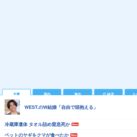
主要
国内
海外
IT 経済
ス
WEST.のW結婚「自由で頭抱える」
冷蔵庫遺体 タオル詰め窒息死か
ペットのヤギをクマが食べたか