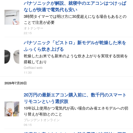
パナソニックが解説、就寝中のエアコンはつけっぱ
なしが快適で電気代も安い
3時間タイマーでは明け方に30度超えになる場合もあるとの
ことで注意が必要
オトナンサー
22:15
パナソニック「ビストロ」新モデルが乾燥した米を
ふっくら炊き上げる
乾燥したお米でも新米のような炊き上がりを実現する技術を
搭載しており
GetNavi web
11:30
2026年7月20日
20万円の最新エアコン購入前に、数千円のスマート
リモコンという選択肢
10年以上使用かつ電気代が高い場合のみ省エネモデルへの切
り替えが有効とのこと
プレジデントオンライン
06:15