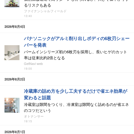
るリスクもある
ファイナンシャルフィールド
13:40
2026年8月4日
パナソニックがアルミ削り出しボディの6枚刃シェー
バーを発表
パームインシリーズ初の6枚刃を採用し、長いヒゲのカット
率は従来比約2倍となる
GetNavi web
19:00
2026年8月2日
冷蔵庫の詰め方を少し工夫するだけで省エネ効果が
変わると話題
冷蔵室は隙間をつくり、冷凍室は隙間なく詰めるのが省エネ
のコツだという
オトナンサー
19:15
2026年8月1日