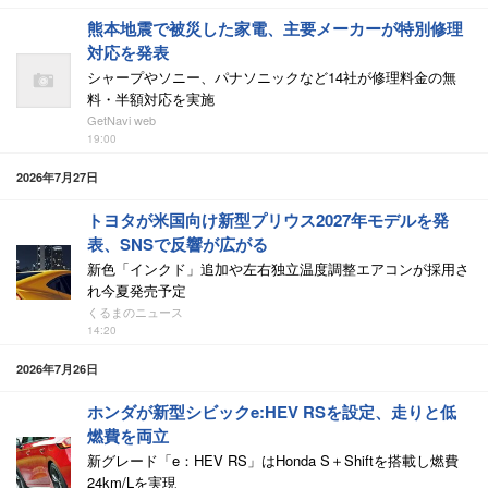
熊本地震で被災した家電、主要メーカーが特別修理
対応を発表
シャープやソニー、パナソニックなど14社が修理料金の無
料・半額対応を実施
GetNavi web
19:00
2026年7月27日
トヨタが米国向け新型プリウス2027年モデルを発
表、SNSで反響が広がる
新色「インクド」追加や左右独立温度調整エアコンが採用さ
れ今夏発売予定
くるまのニュース
14:20
2026年7月26日
ホンダが新型シビックe:HEV RSを設定、走りと低
燃費を両立
新グレード「e：HEV RS」はHonda S＋Shiftを搭載し燃費
24km/Lを実現