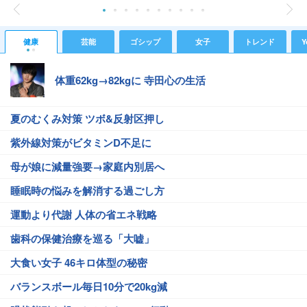
健康
芸能
ゴシップ
女子
トレンド
Y
体重62kg→82kgに 寺田心の生活
夏のむくみ対策 ツボ&反射区押し
紫外線対策がビタミンD不足に
母が娘に減量強要→家庭内別居へ
睡眠時の悩みを解消する過ごし方
運動より代謝 人体の省エネ戦略
歯科の保健治療を巡る「大嘘」
大食い女子 46キロ体型の秘密
バランスボール毎日10分で20kg減