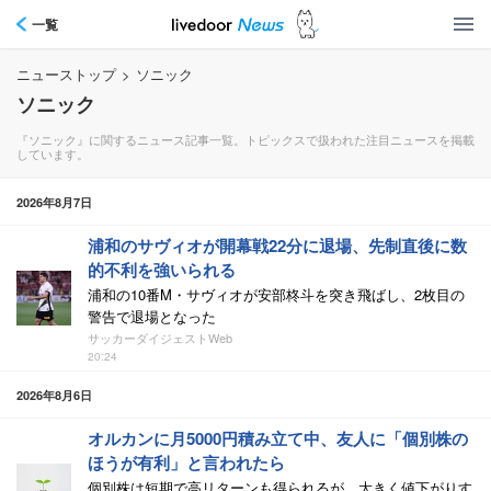
一覧
ニューストップ
>
ソニック
ソニック
『ソニック』に関するニュース記事一覧。トピックスで扱われた注目ニュースを掲載
しています。
2026年8月7日
浦和のサヴィオが開幕戦22分に退場、先制直後に数
的不利を強いられる
浦和の10番M・サヴィオが安部柊斗を突き飛ばし、2枚目の
警告で退場となった
サッカーダイジェストWeb
20:24
2026年8月6日
オルカンに月5000円積み立て中、友人に「個別株の
ほうが有利」と言われたら
個別株は短期で高リターンも得られるが、大きく値下がりす