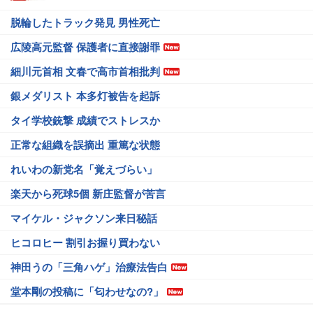
脱輪したトラック発見 男性死亡
広陵高元監督 保護者に直接謝罪
細川元首相 文春で高市首相批判
銀メダリスト 本多灯被告を起訴
タイ学校銃撃 成績でストレスか
正常な組織を誤摘出 重篤な状態
れいわの新党名「覚えづらい」
楽天から死球5個 新庄監督が苦言
マイケル・ジャクソン来日秘話
ヒコロヒー 割引お握り買わない
神田うの「三角ハゲ」治療法告白
堂本剛の投稿に「匂わせなの?」