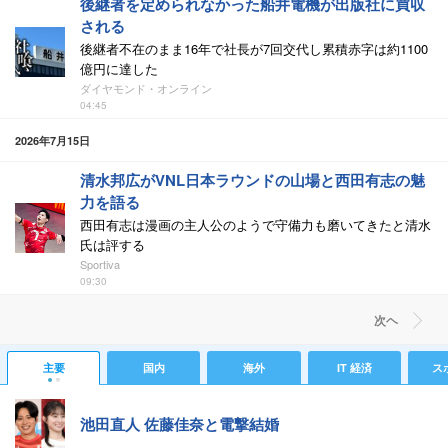
後継者を定められなかった船井電機が出版社に買収
される
後継者不在のまま16年で社長が7回交代し累積赤字は約1100
億円に達した
ダイヤモンド・オンライン
04:45
2026年7月15日
清水邦広がVNL日本ラウンドの山場と西田有志の魅
力を語る
西田有志は漫画の主人公のようで守備力も磨いてきたと清水
氏は評する
Sportiva
09:30
次ヘ
主要
国内
海外
IT 経済
ス
池田直人 佐藤佳奈と電撃結婚