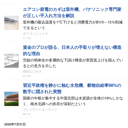
エアコン節電のカギは室外機、パナソニック専門家
が正しい手入れ方法を解説
室外機の吸込温度を1℃下げると消費電力が約10～13％削減
できるという
オリコンニュース
11:15
賃金のプロが語る、日本人の手取りが増えない構造
的な理由
労組の弱体化や多層的な下請け構造が実質賃上げを阻んでい
るとの見方を示した
現代ビジネス
07:00
習近平政権を静かに蝕む水危機、穀物自給率98%の
数字に隠された実態
国家の中枢が集中する中国北部は水資源が全体の19%しかな
く、南水北調への依存が深刻だという
プレジデントオンライン
06:15
2026年7月31日