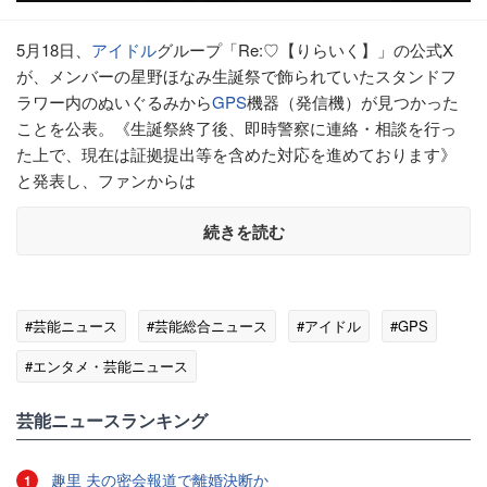
5月18日、
アイドル
グループ「Re:♡【りらいく】」の公式X
が、メンバーの星野ほなみ生誕祭で飾られていたスタンドフ
ラワー内のぬいぐるみから
GPS
機器（発信機）が見つかった
ことを公表。《生誕祭終了後、即時警察に連絡・相談を行っ
た上で、現在は証拠提出等を含めた対応を進めております》
と発表し、ファンからは
続きを読む
#芸能ニュース
#芸能総合ニュース
#アイドル
#GPS
#エンタメ・芸能ニュース
芸能ニュースランキング
趣里 夫の密会報道で離婚決断か
1