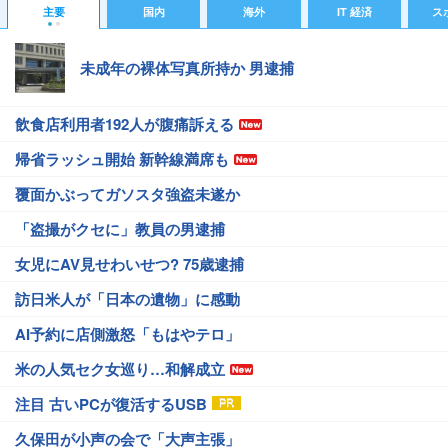
主要
国内
海外
IT 経済
ス
未成年の裸体写真所持か 男逮捕
飲食店利用者192人が腹痛訴える
帰省ラッシュ開始 新幹線満席も
覆面かぶってガソスタ強盗未遂か
「盗撮がクセに」教員の男逮捕
女児にAV見せわいせつ? 75歳逮捕
訪日米人が「日本の遺物」に感動
AI予約に店側激怒「もはやテロ」
米の人気セク女巡り…和解成立
注目 古いPCが復活するUSB
久保田が小声の会で「大声主張」