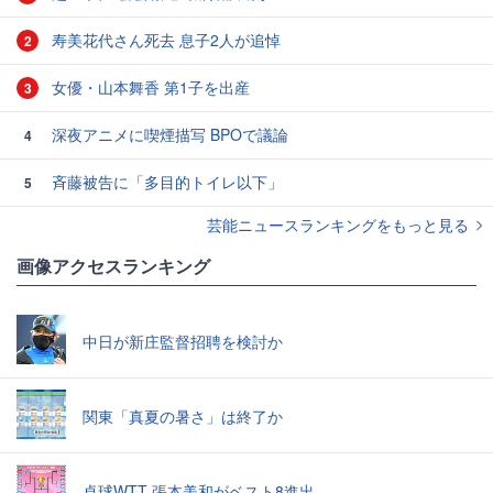
寿美花代さん死去 息子2人が追悼
2
女優・山本舞香 第1子を出産
3
深夜アニメに喫煙描写 BPOで議論
4
斉藤被告に「多目的トイレ以下」
5
芸能ニュースランキングをもっと見る
画像アクセスランキング
中日が新庄監督招聘を検討か
関東「真夏の暑さ」は終了か
卓球WTT 張本美和がベスト8進出