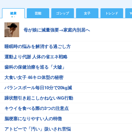
健康
芸能
ゴシップ
女子
トレンド
Y
母が娘に減量強要→家庭内別居へ
睡眠時の悩みを解消する過ごし方
運動より代謝 人体の省エネ戦略
歯科の保健治療を巡る「大嘘」
大食い女子 46キロ体型の秘密
バランスボール毎日10分で20kg減
躁状態引き起こしかねないNG行動
キウイを食べる際の3つの注意点
脳梗塞になりやすい人の特徴
アトピーで「汚い」扱いされ苦悩