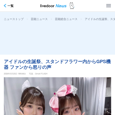
一覧
>
>
>
アイドルの生誕祭、スタ
ニューストップ
芸能ニュース
芸能総合ニュース
アイドルの生誕祭、スタンドフラワー内からGPS機
器 ファンから怒りの声
2026年5月20日 19時48分
写真：Smart FLASH