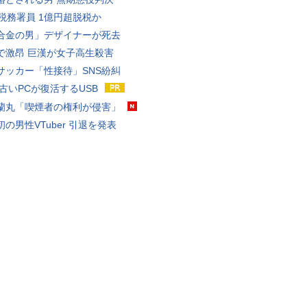
代税務署員 1億円超脱税か
合金の男」デザイナーが死去
で激昂 巨漢が女子高生殺害
サッカー「性接待」SNS紛糾
 古いPCが復活するUSB
蘭丸「喫煙者の権利が侵害」
の男性VTuber 引退を発表