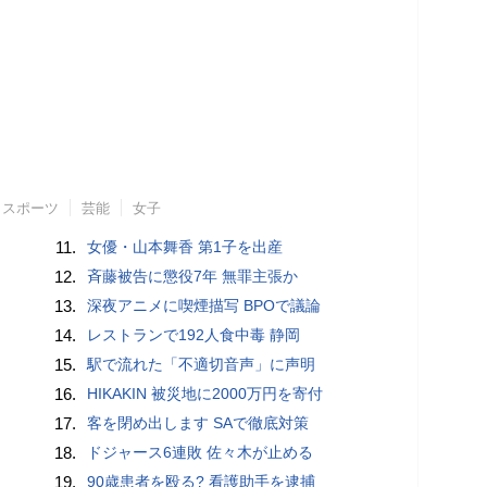
スポーツ
芸能
女子
11.
女優・山本舞香 第1子を出産
12.
斉藤被告に懲役7年 無罪主張か
13.
深夜アニメに喫煙描写 BPOで議論
14.
レストランで192人食中毒 静岡
15.
駅で流れた「不適切音声」に声明
16.
HIKAKIN 被災地に2000万円を寄付
17.
客を閉め出します SAで徹底対策
18.
ドジャース6連敗 佐々木が止める
19.
90歳患者を殴る? 看護助手を逮捕