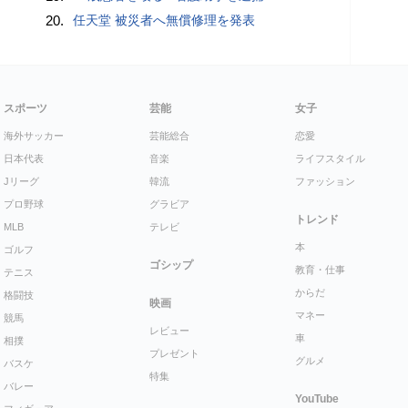
20.
任天堂 被災者へ無償修理を発表
スポーツ
芸能
女子
海外サッカー
芸能総合
恋愛
日本代表
音楽
ライフスタイル
Jリーグ
韓流
ファッション
プロ野球
グラビア
トレンド
MLB
テレビ
本
ゴルフ
ゴシップ
教育・仕事
テニス
からだ
格闘技
映画
マネー
競馬
レビュー
車
相撲
プレゼント
グルメ
バスケ
特集
バレー
YouTube