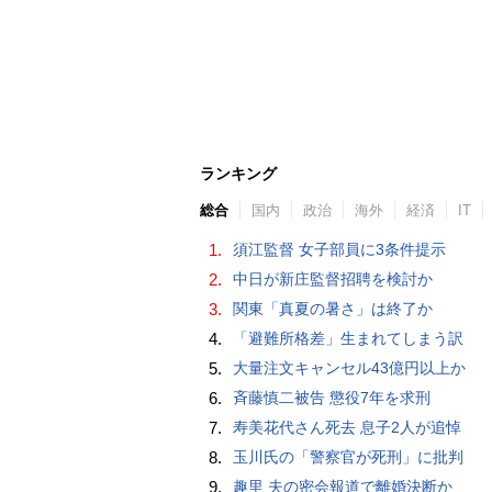
ランキング
総合
国内
政治
海外
経済
IT
1.
須江監督 女子部員に3条件提示
2.
中日が新庄監督招聘を検討か
3.
関東「真夏の暑さ」は終了か
4.
「避難所格差」生まれてしまう訳
5.
大量注文キャンセル43億円以上か
6.
斉藤慎二被告 懲役7年を求刑
7.
寿美花代さん死去 息子2人が追悼
8.
玉川氏の「警察官が死刑」に批判
9.
趣里 夫の密会報道で離婚決断か