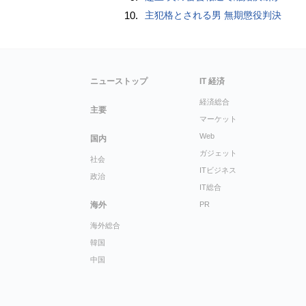
10.
主犯格とされる男 無期懲役判決
ニューストップ
IT 経済
経済総合
主要
マーケット
Web
国内
ガジェット
社会
ITビジネス
政治
IT総合
海外
PR
海外総合
韓国
中国