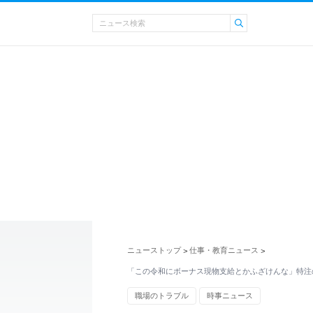
ニューストップ
仕事・教育ニュース
>
>
「この令和にボーナス現物支給とかふざけんな」特注
職場のトラブル
時事ニュース