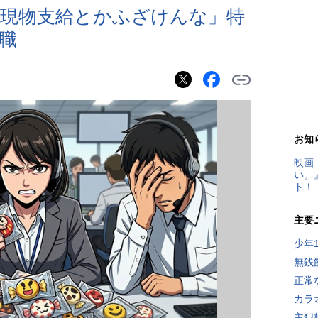
現物支給とかふざけんな」特
職
お知
映画
い。
ト！
主要
少年
無銭
正常
カラ
主犯