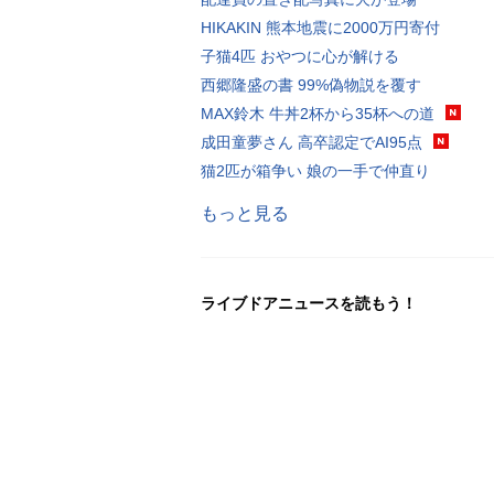
HIKAKIN 熊本地震に2000万円寄付
子猫4匹 おやつに心が解ける
西郷隆盛の書 99%偽物説を覆す
MAX鈴木 牛丼2杯から35杯への道
成田童夢さん 高卒認定でAI95点
猫2匹が箱争い 娘の一手で仲直り
もっと見る
ライブドアニュースを読もう！