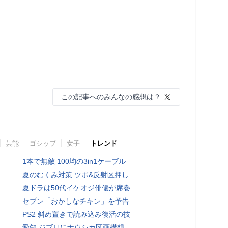
この記事へのみんなの感想は？
芸能
ゴシップ
女子
トレンド
1本で無敵 100均の3in1ケーブル
夏のむくみ対策 ツボ&反射区押し
夏ドラは50代イケオジ俳優が席巻
セブン「おかしなチキン」を予告
PS2 斜め置きで読み込み復活の技
愛知 ジブリにナウシカ区画構想