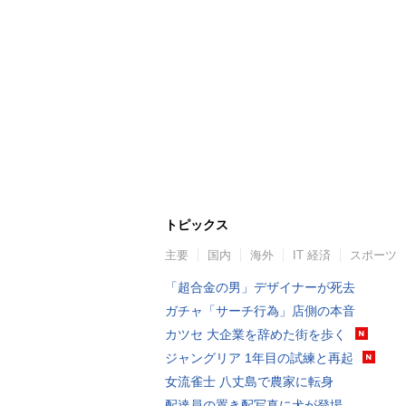
トピックス
主要
国内
海外
IT 経済
スポーツ
「超合金の男」デザイナーが死去
ガチャ「サーチ行為」店側の本音
カツセ 大企業を辞めた街を歩く
ジャングリア 1年目の試練と再起
女流雀士 八丈島で農家に転身
配達員の置き配写真に犬が登場