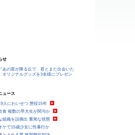
らせ
『あの星が降る丘で、君とまた出会いた
』オリジナルグッズを3名様にプレゼン
ニュース
19人にわいせつ 懲役15年
飲食 複数の早大生が関与か
な組織を誤摘出 重篤な状態
オケで15歳少女に性暴行か
格とされる男 無期懲役判決