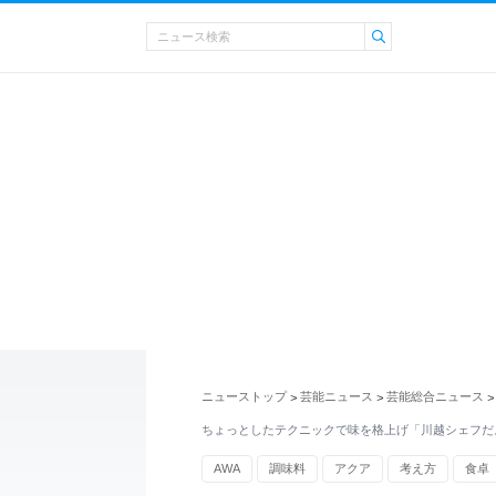
ニューストップ
芸能ニュース
芸能総合ニュース
>
>
>
ちょっとしたテクニックで味を格上げ「川越シェフだ
AWA
調味料
アクア
考え方
食卓
イタリア