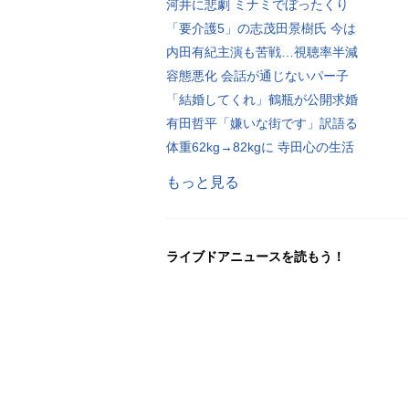
河井に悲劇 ミナミでぼったくり
「要介護5」の志茂田景樹氏 今は
内田有紀主演も苦戦…視聴率半減
容態悪化 会話が通じないパー子
「結婚してくれ」鶴瓶が公開求婚
有田哲平「嫌いな街です」訳語る
体重62kg→82kgに 寺田心の生活
もっと見る
ライブドアニュースを読もう！