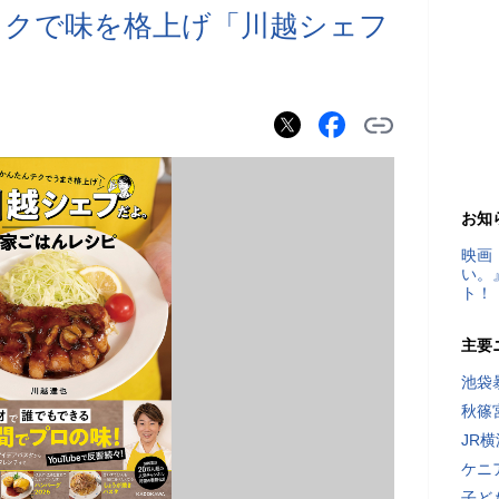
ックで味を格上げ「川越シェフ
お知
映画
い。
ト！
主要
池袋
秋篠
JR
ケニ
子ど