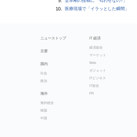
9.
堂本剛の投稿に「匂わせなの?」
10.
医療現場で「イラッとした瞬間」
ニューストップ
IT 経済
経済総合
主要
マーケット
Web
国内
ガジェット
社会
ITビジネス
政治
IT総合
海外
PR
海外総合
韓国
中国