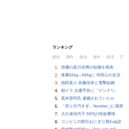
ランキング
総合
国内
政治
海外
経済
IT
1.
俳優の及川光博が結婚を発表
2.
体重62kg→82kgに 寺田心の生活
3.
池田直人 佐藤佳奈と電撃結婚
4.
朝ドラ 次週予告に「ゲンナリ」
5.
黒木啓司氏 逮捕されていたか
6.
「売り方汚すぎ」Number_iに落胆
7.
大久保佳代子 50代の性欲事情
8.
コンビニの割引おにぎり買わぬ訳