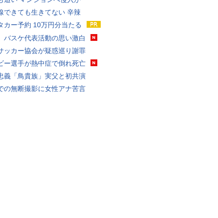
線できても生きてない 辛辣
タカー予約 10万円分当たる
、バスケ代表活動の思い激白
サッカー協会が疑惑巡り謝罪
ビー選手が熱中症で倒れ死亡
忠義「鳥貴族」実父と初共演
での無断撮影に女性アナ苦言