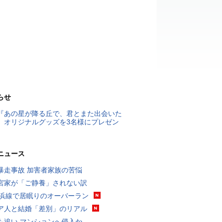
らせ
『あの星が降る丘で、君とまた出会いた
』オリジナルグッズを3名様にプレゼン
ニュース
暴走事故 加害者家族の苦悩
宮家が「ご静養」されない訳
横浜線で居眠りのオーバーラン
ア人と結婚「差別」のリアル
も追い マンションへ侵入か