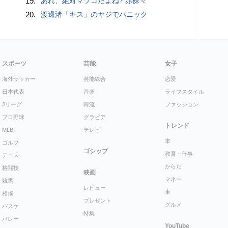
19.
あれ、絶対マツコだよね? 赤裸々
20.
渡邊渚「キス」のヤジでパニック
スポーツ
芸能
女子
海外サッカー
芸能総合
恋愛
日本代表
音楽
ライフスタイル
Jリーグ
韓流
ファッション
プロ野球
グラビア
トレンド
MLB
テレビ
本
ゴルフ
ゴシップ
教育・仕事
テニス
からだ
格闘技
映画
マネー
競馬
レビュー
車
相撲
プレゼント
グルメ
バスケ
特集
バレー
YouTube