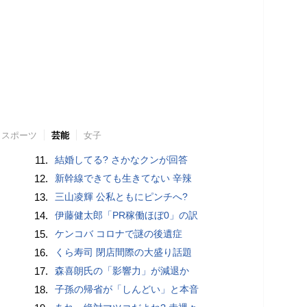
スポーツ
芸能
女子
11.
結婚してる? さかなクンが回答
12.
新幹線できても生きてない 辛辣
13.
三山凌輝 公私ともにピンチへ?
14.
伊藤健太郎「PR稼働ほぼ0」の訳
15.
ケンコバ コロナで謎の後遺症
16.
くら寿司 閉店間際の大盛り話題
17.
森喜朗氏の「影響力」が減退か
18.
子孫の帰省が「しんどい」と本音