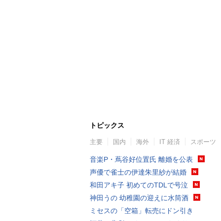
トピックス
主要
国内
海外
IT 経済
スポーツ
音楽P・蔦谷好位置氏 離婚を公表
声優で雀士の伊達朱里紗が結婚
和田アキ子 初めてのTDLで号泣
神田うの 幼稚園の迎えに水筒酒
ミセスの「空箱」転売にドン引き