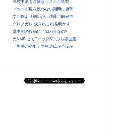
高校中退を余儀なくされた亀梨
マツコが服を洗わない期間に衝撃
文〇砲より弱いが…佐藤二朗報告
ダレノガレ 炊き出し出発明かす
堂本剛の投稿に「匂わせなの?」
元NMB ヒモTバッグ&手ぶら姿披露
「男手が必要」で中居氏が合流か