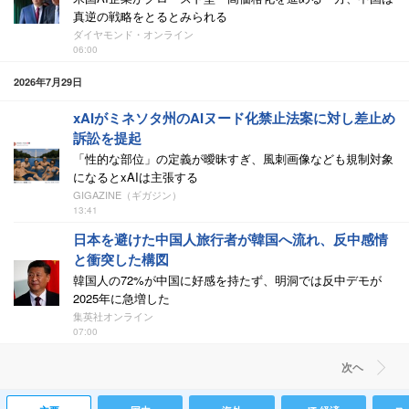
真逆の戦略をとるとみられる
ダイヤモンド・オンライン
06:00
2026年7月29日
xAIがミネソタ州のAIヌード化禁止法案に対し差止め
訴訟を提起
「性的な部位」の定義が曖昧すぎ、風刺画像なども規制対象
になるとxAIは主張する
GIGAZINE（ギガジン）
13:41
日本を避けた中国人旅行者が韓国へ流れ、反中感情
と衝突した構図
韓国人の72%が中国に好感を持たず、明洞では反中デモが
2025年に急増した
集英社オンライン
07:00
次ヘ