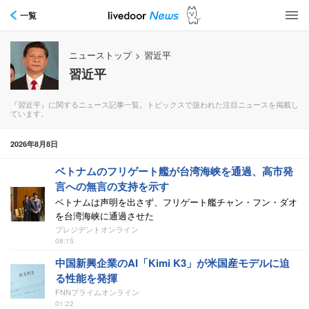
一覧
ニューストップ
>
習近平
習近平
『習近平』に関するニュース記事一覧。トピックスで扱われた注目ニュースを掲載し
ています。
2026年8月8日
ベトナムのフリゲート艦が台湾海峡を通過、高市発
言への無言の支持を示す
ベトナムは声明を出さず、フリゲート艦チャン・フン・ダオ
を台湾海峡に通過させた
プレジデントオンライン
08:15
中国新興企業のAI「Kimi K3」が米国産モデルに迫
る性能を発揮
FNNプライムオンライン
01:22