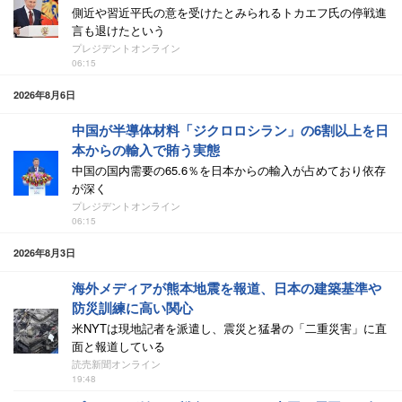
側近や習近平氏の意を受けたとみられるトカエフ氏の停戦進
言も退けたという
プレジデントオンライン
06:15
2026年8月6日
中国が半導体材料「ジクロロシラン」の6割以上を日
本からの輸入で賄う実態
中国の国内需要の65.6％を日本からの輸入が占めており依存
が深く
プレジデントオンライン
06:15
2026年8月3日
海外メディアが熊本地震を報道、日本の建築基準や
防災訓練に高い関心
米NYTは現地記者を派遣し、震災と猛暑の「二重災害」に直
面と報道している
読売新聞オンライン
19:48