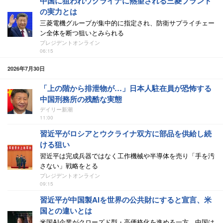
中国に狙われウクライナに熱望される三菱ブランド
の実力とは
三菱電機グループが集中的に指定され、防衛サプライチェー
ン全体を断つ狙いとみられる
プレジデントオンライン
06:15
2026年7月30日
「上の階から排泄物が…」日本人駐在員が恐怖する
中国刑務所の残酷な実態
デイリー新潮
11:00
習近平がロシアとウクライナ双方に部品を供給し続
ける狙い
習近平は完成兵器ではなく工作機械や半導体を売り「手を汚
さない」戦略をとる
プレジデントオンライン
09:15
習近平が中国製AIを世界の公共財にすると宣言、米
国との違いとは
米国AI企業がクローズド型・高価格化を進める一方、中国は