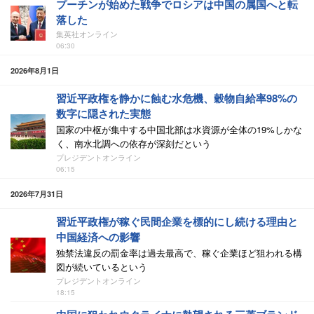
プーチンが始めた戦争でロシアは中国の属国へと転
落した
集英社オンライン
06:30
2026年8月1日
習近平政権を静かに蝕む水危機、穀物自給率98%の
数字に隠された実態
国家の中枢が集中する中国北部は水資源が全体の19%しかな
く、南水北調への依存が深刻だという
プレジデントオンライン
06:15
2026年7月31日
習近平政権が稼ぐ民間企業を標的にし続ける理由と
中国経済への影響
独禁法違反の罰金率は過去最高で、稼ぐ企業ほど狙われる構
図が続いているという
プレジデントオンライン
18:15