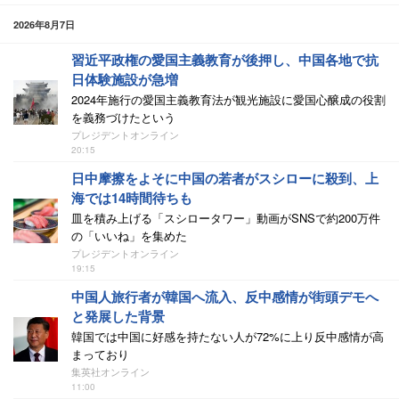
2026年8月7日
習近平政権の愛国主義教育が後押し、中国各地で抗
日体験施設が急増
2024年施行の愛国主義教育法が観光施設に愛国心醸成の役割
を義務づけたという
プレジデントオンライン
20:15
日中摩擦をよそに中国の若者がスシローに殺到、上
海では14時間待ちも
皿を積み上げる「スシロータワー」動画がSNSで約200万件
の「いいね」を集めた
プレジデントオンライン
19:15
中国人旅行者が韓国へ流入、反中感情が街頭デモへ
と発展した背景
韓国では中国に好感を持たない人が72%に上り反中感情が高
まっており
集英社オンライン
11:00