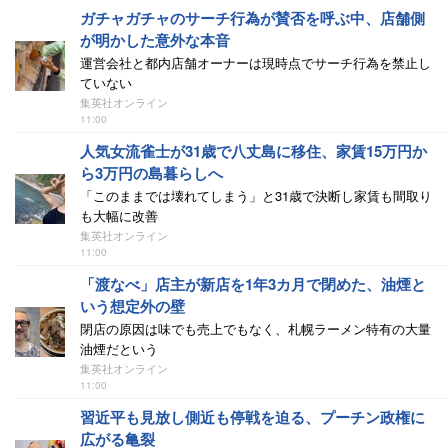
ガチャガチャのサーチ行為が賛否を呼ぶ中、店舗側
が明かした意外な本音
運営会社と都内店舗オーナーは現時点でサーチ行為を禁止し
ていない
集英社オンライン
11:00
人気女流雀士が31歳で八丈島に移住、家賃15万円か
ら3万円の島暮らしへ
「このままでは壊れてしまう」と31歳で決断し家賃も間取り
も大幅に改善
集英社オンライン
11:00
「渡なべ」店主が新店を1年3カ月で閉めた、油煙と
いう想定外の壁
閉店の原因は味でも売上でもなく、札幌ラーメン特有の大量
油煙だという
集英社オンライン
11:00
習近平も見放し側近も停戦を迫る、プーチン政権に
広がる亀裂