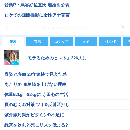
音楽P・蔦谷好位置氏 離婚を公表
ロケでの無断撮影に女性アナ苦言
健康
芸能
ゴシップ
女子
トレンド
Y
「モテるためのヒント」326人に
容姿と寿命 28年追跡で見えた差
あたりめ 血糖値を上げない理由
体重62kg→82kgに 寺田心の生活
夏のむくみ対策 ツボ&反射区押し
紫外線対策がビタミンD不足に
緑茶を飲むと死亡リスク低まる?