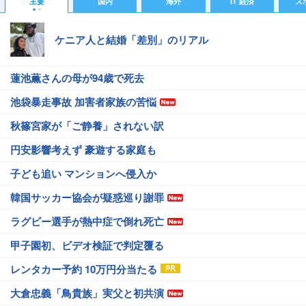
主要
国内
海外
IT 経済
ス
ケニア人と結婚「差別」のリアル
蓮池薫さんの母が94歳で死去
池袋暴走事故 加害者家族の苦悩
秋篠宮家が「ご静養」されない訳
円安影響考えず 豪遊する家庭も
子ども追い マンションへ侵入か
韓国サッカー協会が疑惑巡り謝罪
ラグビー選手が熱中症で倒れ死亡
甲子園初、ビデオ検証で判定覆る
レンタカー予約 10万円分当たる
大倉忠義「鳥貴族」実父と初共演