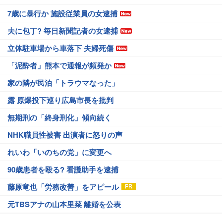
7歳に暴行か 施設従業員の女逮捕
夫に包丁? 毎日新聞記者の女逮捕
立体駐車場から車落下 夫婦死傷
「泥酔者」熊本で通報が頻発か
家の隣が民泊「トラウマなった」
露 原爆投下巡り広島市長を批判
無期刑の「終身刑化」傾向続く
NHK職員性被害 出演者に怒りの声
れいわ「いのちの党」に変更へ
90歳患者を殴る? 看護助手を逮捕
藤原竜也「労務改善」をアピール
元TBSアナの山本里菜 離婚を公表