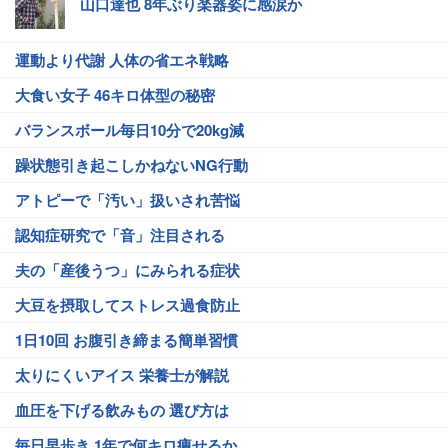
山口達也 8年ぶり楽器姿に感涙か
運動より代謝 人体の省エネ戦略
大食い女子 46キロ体型の秘密
バランスボール毎日10分で20kg減
躁状態引き起こしかねないNG行動
アトピーで「汚い」扱いされ苦悩
認知症研究で「音」注目される
夫の「産後うつ」にみられる症状
大豆を摂取してストレス過食防止
1日10回 お腹引き締まる簡単習慣
太りにくいアイス 栄養士が解説
血圧を下げる飲みもの 選び方は
毎日早歩き 1年で何キロ痩せるか