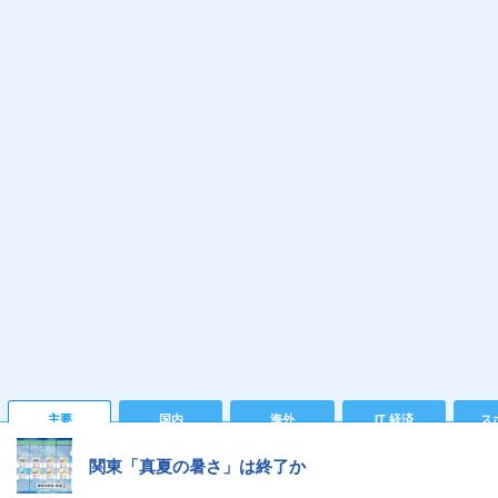
主要
国内
海外
IT 経済
ス
関東「真夏の暑さ」は終了か