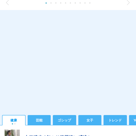
健康
芸能
ゴシップ
女子
トレンド
Y