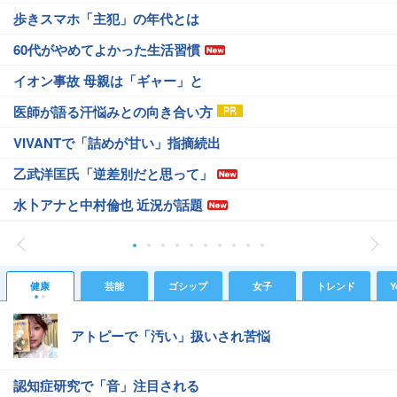
歩きスマホ「主犯」の年代とは
60代がやめてよかった生活習慣
イオン事故 母親は「ギャー」と
医師が語る汗悩みとの向き合い方
VIVANTで「詰めが甘い」指摘続出
乙武洋匡氏「逆差別だと思って」
水卜アナと中村倫也 近況が話題
健康
芸能
ゴシップ
女子
トレンド
Y
アトピーで「汚い」扱いされ苦悩
認知症研究で「音」注目される