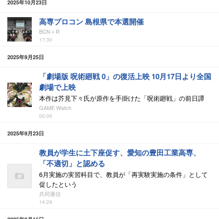
2025年10月23日
高専プロコン 島根県で本選開催
BCN＋R
17:30
2025年9月25日
「劇場版 呪術廻戦 0」の復活上映 10月17日より全国
劇場で上映
本作は芥見下々氏が原作を手掛けた「呪術廻戦」の前日譚
GAME Watch
00:00
2025年9月23日
教員が学生に土下座促す、愛知の豊田工業高専、
「不適切」と認める
6月実施の実習科目で、教員が「再実験実施の条件」として
促したという
共同通信
14:29