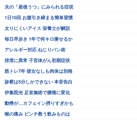
夫の「産後うつ」にみられる症状
1日10回 お腹引き締まる簡単習慣
太りにくいアイス 栄養士が解説
毎日早歩き 1年で何キロ痩せるか
アレルギー対応 ねじりパン術
排泄に異常 子宮体がん初期症状
筋トレ7年 彼女なしも肉体は別格
診察は5分しかできない 本音告白
伊集院光 足首施術で腰痛に変化
動悸が…カフェイン摂りすぎかも
喉の痛み ピンチ救う飲みものは