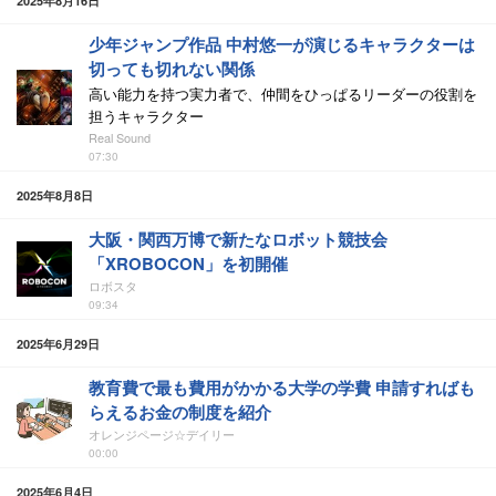
2025年8月16日
少年ジャンプ作品 中村悠一が演じるキャラクターは
切っても切れない関係
高い能力を持つ実力者で、仲間をひっぱるリーダーの役割を
担うキャラクター
Real Sound
07:30
2025年8月8日
大阪・関西万博で新たなロボット競技会
「XROBOCON」を初開催
ロボスタ
09:34
2025年6月29日
教育費で最も費用がかかる大学の学費 申請すればも
らえるお金の制度を紹介
オレンジページ☆デイリー
00:00
2025年6月4日