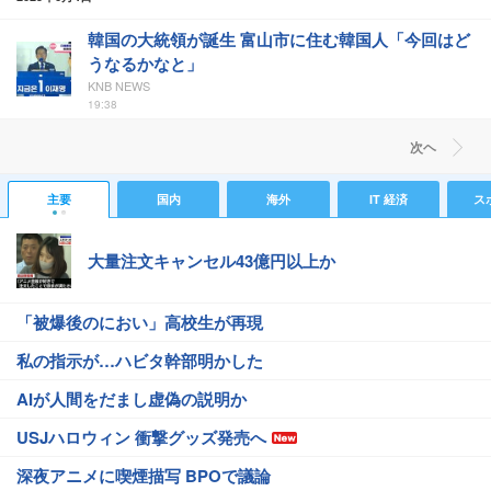
韓国の大統領が誕生 富山市に住む韓国人「今回はど
うなるかなと」
KNB NEWS
19:38
次ヘ
主要
国内
海外
IT 経済
ス
大量注文キャンセル43億円以上か
「被爆後のにおい」高校生が再現
私の指示が…ハビタ幹部明かした
AIが人間をだまし虚偽の説明か
USJハロウィン 衝撃グッズ発売へ
深夜アニメに喫煙描写 BPOで議論