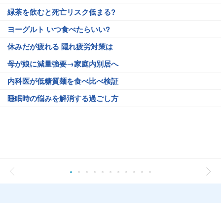
緑茶を飲むと死亡リスク低まる?
ヨーグルト いつ食べたらいい?
休みだが疲れる 隠れ疲労対策は
母が娘に減量強要→家庭内別居へ
内科医が低糖質麺を食べ比べ検証
睡眠時の悩みを解消する過ごし方