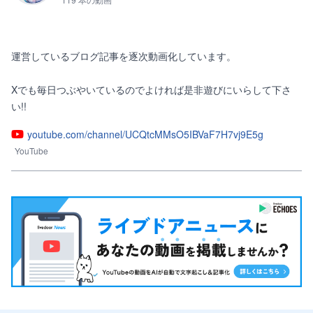
運営しているブログ記事を逐次動画化しています。

Xでも毎日つぶやいているのでよければ是非遊びにいらして下さ
い!!
youtube.com/channel/UCQtcMMsO5IBVaF7H7vj9E5g
YouTube