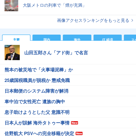
大阪メトロの列車で「煙が充満」
画像アクセスランキングをもっと見る
主要
国内
海外
IT 経済
ス
山田五郎さん「アド街」で名言
熊本の被災地で「火事場泥棒」か
25歳国税職員が脱税か 懲戒免職
日本郵便のシステム障害が解消
車中泊で女性死亡 遺族の胸中
息子助けようとした父 意識不明
日本人が誤解 海外タトゥー事情
佐野航大 PSVへの完全移籍が決定