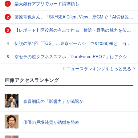
楽天銀行アプリでカード請求額も
1
藤原竜也さん、「SKYSEA Client View」新CMで「AI労務改善」をアピール 働き方をAIが分析したら「すぐに休んで」と言われる？
2
【レポート】区役所の有志で作る、横浜・野毛の魅力を伝えるCM
3
伝説の第1回「TGS」…東京ゲームショウ&#039;96と、当時のベストゲーム10本：レトロゲーム浪漫街道
4
京セラの超タフネススマホ「DuraForce PRO 2」はアクションカムとしても優秀
5
ITニュースランキングをもっと見る
画像アクセスランキング
森喜朗氏の「影響力」が減退か
俳優の戸塚純貴が結婚を発表