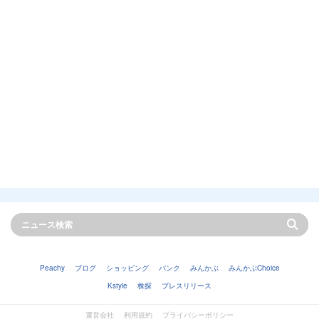
Peachy
ブログ
ショッピング
バンク
みんかぶ
みんかぶChoice
Kstyle
株探
プレスリリース
運営会社
利用規約
プライバシーポリシー