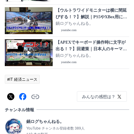
【ウルトラワイドモニターは横に間延
びする！？】解説｜PS5やXBox用にウ
ルトラワイドモニターを買うと後悔す
鍋ログちゃんねる。
る理由
youtube.com
【APEXでキーボード操作時に文字が
出る！？】回避策｜日本人のキーマウ
勢のみに生じているバグ
鍋ログちゃんねる。
youtube.com
#IT 経済ニュース
みんなの感想は？
チャンネル情報
鍋ログちゃんねる。
YouTube チャンネル登録者数 389人
119 本の動画