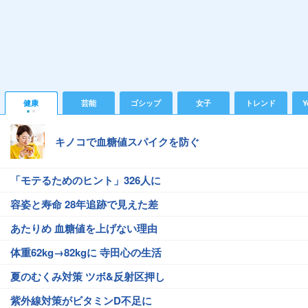
健康
芸能
ゴシップ
女子
トレンド
Y
キノコで血糖値スパイクを防ぐ
「モテるためのヒント」326人に
容姿と寿命 28年追跡で見えた差
あたりめ 血糖値を上げない理由
体重62kg→82kgに 寺田心の生活
夏のむくみ対策 ツボ&反射区押し
紫外線対策がビタミンD不足に