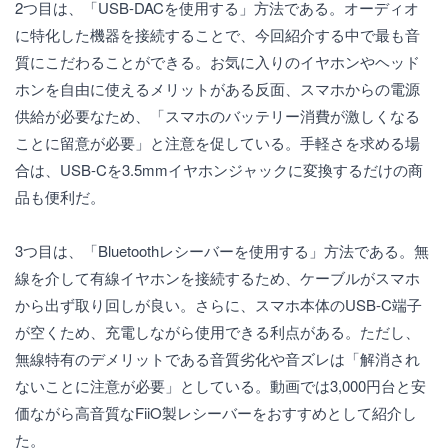
2つ目は、「USB-DACを使用する」方法である。オーディオ
に特化した機器を接続することで、今回紹介する中で最も音
質にこだわることができる。お気に入りのイヤホンやヘッド
ホンを自由に使えるメリットがある反面、スマホからの電源
供給が必要なため、「スマホのバッテリー消費が激しくなる
ことに留意が必要」と注意を促している。手軽さを求める場
合は、USB-Cを3.5mmイヤホンジャックに変換するだけの商
品も便利だ。
3つ目は、「Bluetoothレシーバーを使用する」方法である。無
線を介して有線イヤホンを接続するため、ケーブルがスマホ
から出ず取り回しが良い。さらに、スマホ本体のUSB-C端子
が空くため、充電しながら使用できる利点がある。ただし、
無線特有のデメリットである音質劣化や音ズレは「解消され
ないことに注意が必要」としている。動画では3,000円台と安
価ながら高音質なFiiO製レシーバーをおすすめとして紹介し
た。