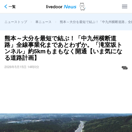
一覧
>
>
熊本～大分を最短で結ぶ！「中九州横断道路」全
ニューストップ
車ニュース
熊本～大分を最短で結ぶ！「中九州横断道
路」全線事業化まであとわずか。「滝室坂ト
ンネル」約5kmもまもなく開通【いま気にな
る道路計画】
2026年5月15日 14時0分