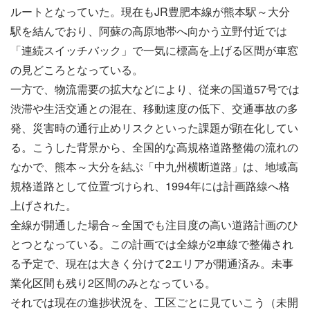
ルートとなっていた。現在もJR豊肥本線が熊本駅～大分
駅を結んでおり、阿蘇の高原地帯へ向かう立野付近では
「連続スイッチバック」で一気に標高を上げる区間が車窓
の見どころとなっている。
一方で、物流需要の拡大などにより、従来の国道57号では
渋滞や生活交通との混在、移動速度の低下、交通事故の多
発、災害時の通行止めリスクといった課題が顕在化してい
る。こうした背景から、全国的な高規格道路整備の流れの
なかで、熊本～大分を結ぶ「中九州横断道路」は、地域高
規格道路として位置づけられ、1994年には計画路線へ格
上げされた。
全線が開通した場合～全国でも注目度の高い道路計画のひ
とつとなっている。この計画では全線が2車線で整備され
る予定で、現在は大きく分けて2エリアが開通済み。未事
業化区間も残り2区間のみとなっている。
それでは現在の進捗状況を、工区ごとに見ていこう（未開