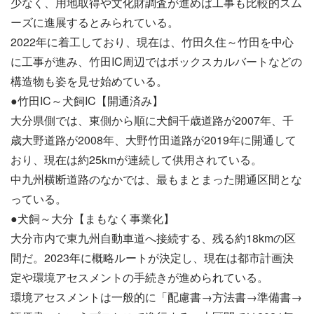
少なく、用地取得や文化財調査が進めば工事も比較的スム
ーズに進展するとみられている。
2022年に着工しており、現在は、竹田久住～竹田を中心
に工事が進み、竹田IC周辺ではボックスカルバートなどの
構造物も姿を見せ始めている。
●竹田IC～犬飼IC【開通済み】
大分県側では、東側から順に犬飼千歳道路が2007年、千
歳大野道路が2008年、大野竹田道路が2019年に開通して
おり、現在は約25kmが連続して供用されている。
中九州横断道路のなかでは、最もまとまった開通区間とな
っている。
●犬飼～大分【まもなく事業化】
大分市内で東九州自動車道へ接続する、残る約18kmの区
間だ。2023年に概略ルートが決定し、現在は都市計画決
定や環境アセスメントの手続きが進められている。
環境アセスメントは一般的に「配慮書→方法書→準備書→