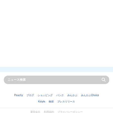
Peachy
ブログ
ショッピング
バンク
みんかぶ
みんかぶChoice
Kstyle
株探
プレスリリース
運営会社
利用規約
プライバシーポリシー