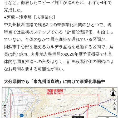
うなど、徹底したスピード施工が進められ、わずか4年で
完成した。
●阿蘇～滝室坂【未事業化】
中九州横断道路で残る2つの未事業化区間のひとつで、現
時点では最初のステップである「計画段階評価」も始まっ
ていない。全体のなかで最も進捗が遅れている区間だ。
阿蘇市中心部を抱えるカルデラ盆地を通過する区間で、延
長は約13km。九州地方整備局の2026年度予算概要でも具
体的な調査推進への言及はなく、計画段階評価の開始には
なお時間を要する可能性が高い。
大分県側でも「東九州道直結」に向けて事業化準備中