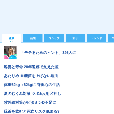
健康
芸能
ゴシップ
女子
トレンド
Y
「モテるためのヒント」326人に
容姿と寿命 28年追跡で見えた差
あたりめ 血糖値を上げない理由
体重62kg→82kgに 寺田心の生活
夏のむくみ対策 ツボ&反射区押し
紫外線対策がビタミンD不足に
緑茶を飲むと死亡リスク低まる?