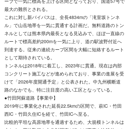
ーブで一気に標高を上げる区間となっており、国道57号で
最大の難所とされる。
これに対し新バイパスは、全長4834mの「滝室坂トンネ
ル」で山岳地帯を一気に貫通する計画だ。無料道路のトン
ネルとしては熊本県内最長となる見込みで、ほぼ一直線の
ルートで標高差約200mを一気に上り、道の駅波野付近へ
到達する。従来の連続カーブ区間を大幅に短絡するルート
として期待されている。
トンネルは2018年に着工し、2023年に貫通。現在は内部
コンクリート施工などが進められており、事業の進展を受
けて「2026年度開通予定」と公表された。中九州横断道
路のなかでも、特に注目度の高い工区となっている。
●竹田阿蘇道路【事業中】
2019年に事業化された延長22.5kmの区間で、萩IC・竹田
西IC・竹田久住ICを経て、竹田ICへ至る。
比較的平坦な高原地帯を通過するため、大規模トンネルは