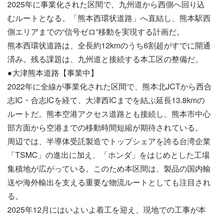
2025年に事業化された区間で、九州道から西側へ回り込
むルートとなる。「熊本西環状道路」へ直結し、熊本駅西
側エリアまでの“信号ゼロ”移動を実現する計画だ。
熊本西環状道路は、全長約12kmのうち6割超がすでに開通
済み。残る課題は、九州道と接続する本工区の整備だ。
●大津熊本道路【事業中】
2022年に全線が事業化された区間で、熊本北JCTから西合
志IC・合志ICを経て、大津西ICまでを結ぶ延長13.8kmの
ルートだ。熊本空港アクセス道路とも接続し、熊本市中心
部方面から空港までの移動時間短縮が期待されている。
周辺では、半導体受託製造でトップシェアを誇る台湾企業
「TSMC」の進出に加え、「ホンダ」をはじめとした工場
集積地が広がっている。このため本区間は、製品の国内輸
送や海外輸出を支える重要な物流ルートとしても注目され
る。
2025年12月にはいよいよ着工を迎え、現地での工事が本