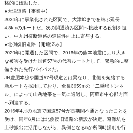
格的に始動した。
●大津道路【事業中】
2024年に事業化された区間で、大津ICまでを結ぶ延長
4.8kmのルートだ。次の開通済み区間へ接続する役割を担
い、中九州横断道路の連続性向上に寄与する。
●北側復旧道路【開通済み】
2020年に開通した区間で、2016年の熊本地震により大き
な被害を受けた国道57号の代替ルートとして、緊急的に整
備された先行バイパスだ。
JR豊肥本線や国道57号現道とは異なり、北側を短絡する
新ルートを採用しており、全長3659mの「二重峠トンネ
ル」によって山岳地帯を一気に通過し、阿蘇市中心部方面
へ到達する。
2016年4月の地震で国道57号が長期間不通となったことを
受け、同年6月には北側復旧道路の新設が決定。避難坑を
土砂搬出に活用しながら、異例となる5か所同時掘削を行