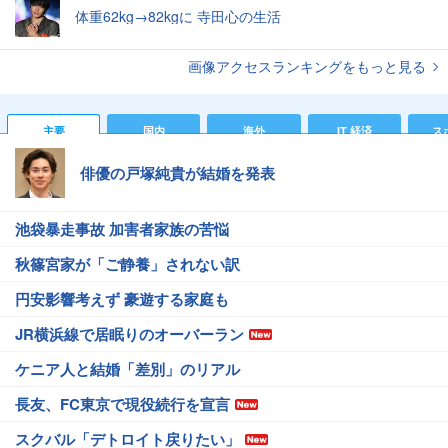
体重62kg→82kgに 寺田心の生活
画像アクセスランキングをもっと見る
主要
国内
海外
IT 経済
ス
俳優の戸塚純貴が結婚を発表
池袋暴走事故 加害者家族の苦悩
秋篠宮家が「ご静養」されない訳
円安影響考えず 豪遊する家庭も
JR横浜線で居眠りのオーバーラン
ケニア人と結婚「差別」のリアル
長友、FC東京で現役続行を宣言
スクバル「デトロイト戻りたい」