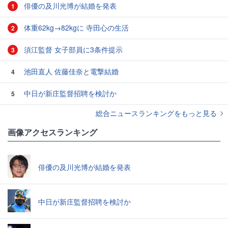
俳優の及川光博が結婚を発表
1
体重62kg→82kgに 寺田心の生活
2
須江監督 女子部員に3条件提示
3
池田直人 佐藤佳奈と電撃結婚
4
中日が新庄監督招聘を検討か
5
総合ニュースランキングをもっと見る
画像アクセスランキング
俳優の及川光博が結婚を発表
中日が新庄監督招聘を検討か