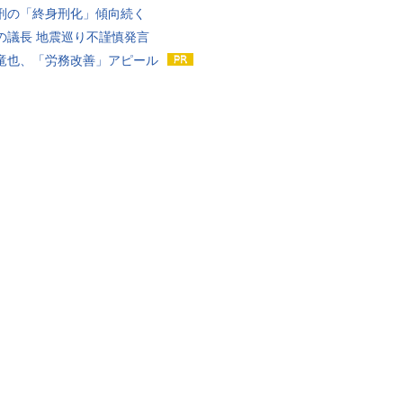
刑の「終身刑化」傾向続く
の議長 地震巡り不謹慎発言
竜也、「労務改善」アピール