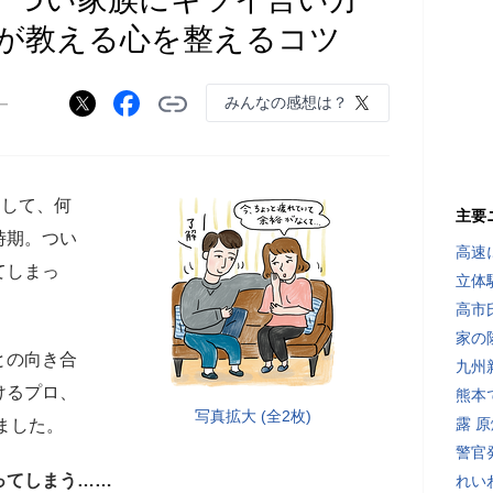
が教える心を整えるコツ
みんなの感想は？
ー
トして、何
主要
時期。つい
高速
てしまっ
立体
高市
家の
との向き合
九州
けるプロ、
熊本
写真拡大 (全2枚)
露 
ました。
警官
ってしまう……
れい