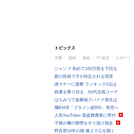
トピックス
主要
国内
海外
IT 経済
スポーツ
ジャンプ 初めて100万部を下回る
親の投稿で子が特定される現実
謎マナーに疲弊 ランキング1位は
残暑を乗り切る…50代涼感コーデ
はちみつで血糖値スパイク発生は
麺約4倍「ブタメン超BIG」発売へ
人気YouTuber 梨盗難農家に寄付
子猫が柵の隙間をすり抜け脱走
野良歴10年の猫 膝上で心を開く