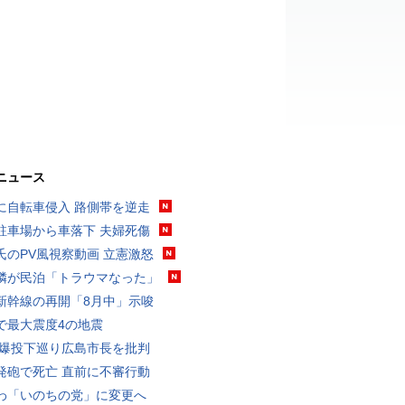
ニュース
に自転車侵入 路側帯を逆走
駐車場から車落下 夫婦死傷
氏のPV風視察動画 立憲激怒
隣が民泊「トラウマなった」
新幹線の再開「8月中」示唆
で最大震度4の地震
原爆投下巡り広島市長を批判
発砲で死亡 直前に不審行動
わ「いのちの党」に変更へ