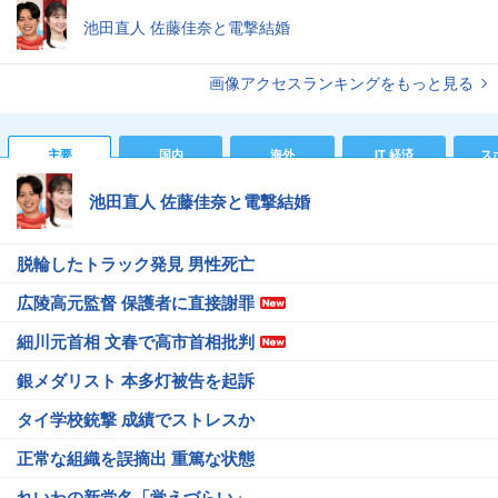
池田直人 佐藤佳奈と電撃結婚
画像アクセスランキングをもっと見る
主要
国内
海外
IT 経済
ス
池田直人 佐藤佳奈と電撃結婚
脱輪したトラック発見 男性死亡
広陵高元監督 保護者に直接謝罪
細川元首相 文春で高市首相批判
銀メダリスト 本多灯被告を起訴
タイ学校銃撃 成績でストレスか
正常な組織を誤摘出 重篤な状態
れいわの新党名「覚えづらい」