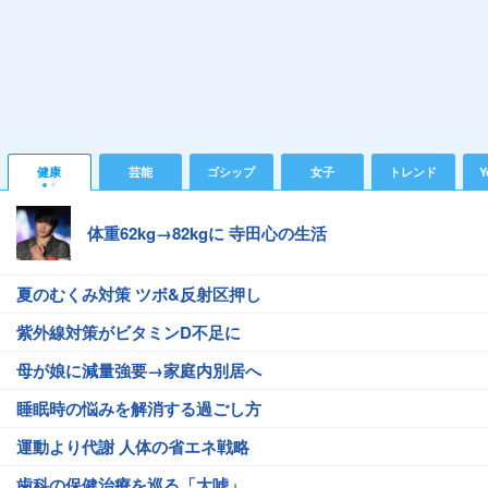
健康
芸能
ゴシップ
女子
トレンド
Y
体重62kg→82kgに 寺田心の生活
夏のむくみ対策 ツボ&反射区押し
紫外線対策がビタミンD不足に
母が娘に減量強要→家庭内別居へ
睡眠時の悩みを解消する過ごし方
運動より代謝 人体の省エネ戦略
歯科の保健治療を巡る「大嘘」