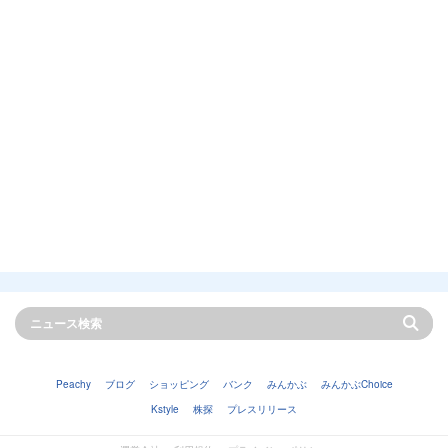
Peachy
ブログ
ショッピング
バンク
みんかぶ
みんかぶChoice
Kstyle
株探
プレスリリース