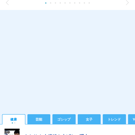
健康
芸能
ゴシップ
女子
トレンド
Y