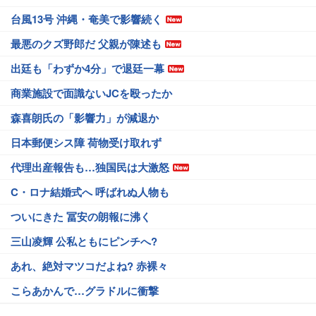
台風13号 沖縄・奄美で影響続く
最悪のクズ野郎だ 父親が陳述も
出廷も「わずか4分」で退廷一幕
商業施設で面識ないJCを殴ったか
森喜朗氏の「影響力」が減退か
日本郵便シス障 荷物受け取れず
代理出産報告も…独国民は大激怒
C・ロナ結婚式へ 呼ばれぬ人物も
ついにきた 冨安の朗報に沸く
三山凌輝 公私ともにピンチへ?
あれ、絶対マツコだよね? 赤裸々
こらあかんで…グラドルに衝撃