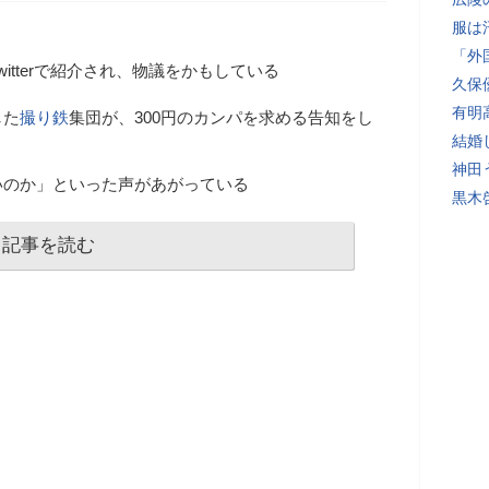
服は
「外
witterで紹介され、物議をかもしている
久保
有明
した
撮り鉄
集団が、300円のカンパを求める告知をし
結婚
神田
いのか」といった声があがっている
黒木
記事を読む