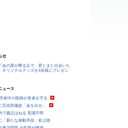
らせ
『あの星が降る丘で、君とまた出会いた
』オリジナルグッズを3名様にプレゼン
ニュース
 手術中の医師が患者を守る
に完全防備姿「金を出せ」
内で義父はねる 意識不明
に「新たな移動手段」初上陸
の暴力問題 元監督が陳謝