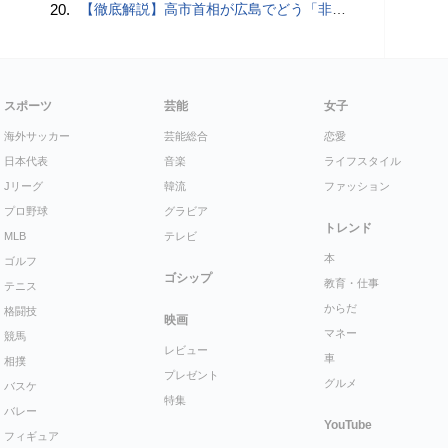
20.
【徹底解説】高市首相が広島でどう「非核三原則」言及？現状にとどめ将来は明言せず 著書では「邪魔になる」と主張
スポーツ
芸能
女子
海外サッカー
芸能総合
恋愛
日本代表
音楽
ライフスタイル
Jリーグ
韓流
ファッション
プロ野球
グラビア
トレンド
MLB
テレビ
本
ゴルフ
ゴシップ
教育・仕事
テニス
からだ
格闘技
映画
マネー
競馬
レビュー
車
相撲
プレゼント
グルメ
バスケ
特集
バレー
YouTube
フィギュア