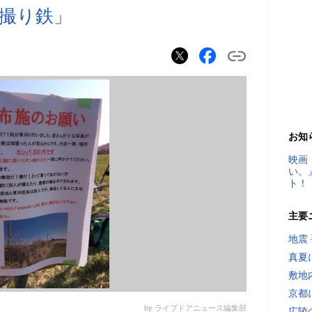
撮り鉄」
お知
映画
い。
ト！
主要
地震
真夏
敷地
京都
by ライブドアニュース編集部
広陵