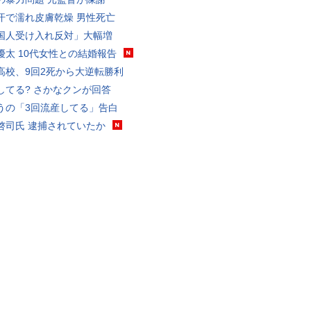
汗で濡れ皮膚乾燥 男性死亡
国人受け入れ反対」大幅増
優太 10代女性との結婚報告
高校、9回2死から大逆転勝利
してる? さかなクンが回答
うの「3回流産してる」告白
啓司氏 逮捕されていたか