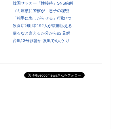
韓国サッカー「性接待」SNS紛糾
ゴミ屋敷に警察が…息子の秘密
「相手に悔しがらせる」行動7つ
飲食店利用者192人が腹痛訴える
戻るなと言えるか分からぬ 見解
台風13号影響か 強風で4人ケガ