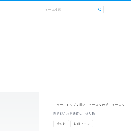
ニューストップ
国内ニュース
政治ニュース
>
>
>
問題視される悪質な「撮り鉄」
撮り鉄
鉄道ファン