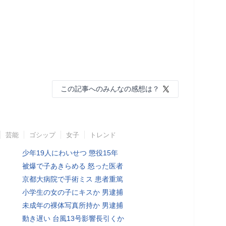
この記事へのみんなの感想は？
芸能
ゴシップ
女子
トレンド
少年19人にわいせつ 懲役15年
被爆で子あきらめる 怒った医者
京都大病院で手術ミス 患者重篤
小学生の女の子にキスか 男逮捕
未成年の裸体写真所持か 男逮捕
動き遅い 台風13号影響長引くか