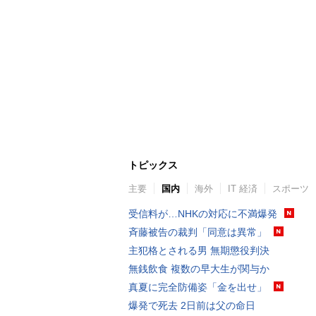
トピックス
主要
国内
海外
IT 経済
スポーツ
受信料が…NHKの対応に不満爆発
斉藤被告の裁判「同意は異常」
主犯格とされる男 無期懲役判決
無銭飲食 複数の早大生が関与か
真夏に完全防備姿「金を出せ」
爆発で死去 2日前は父の命日