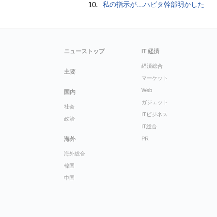
10.
私の指示が…ハビタ幹部明かした
ニューストップ
IT 経済
経済総合
主要
マーケット
Web
国内
ガジェット
社会
ITビジネス
政治
IT総合
海外
PR
海外総合
韓国
中国