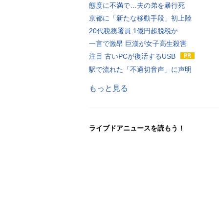
態度に不満で…夫の弟を暴行死
京都に「新たな移動手段」初上陸
20代税務署員 1億円超脱税か
一言で激昂 巨漢が女子高生殺害
注目 古いPCが復活するUSB
駅で流れた「不適切音声」に声明
もっと見る
ライブドアニュースを読もう！