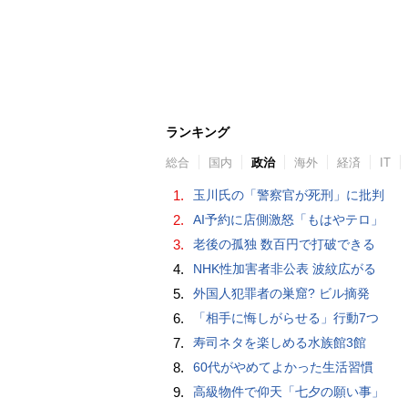
ランキング
総合
国内
政治
海外
経済
IT
1.
玉川氏の「警察官が死刑」に批判
2.
AI予約に店側激怒「もはやテロ」
3.
老後の孤独 数百円で打破できる
4.
NHK性加害者非公表 波紋広がる
5.
外国人犯罪者の巣窟? ビル摘発
6.
「相手に悔しがらせる」行動7つ
7.
寿司ネタを楽しめる水族館3館
8.
60代がやめてよかった生活習慣
9.
高級物件で仰天「七夕の願い事」