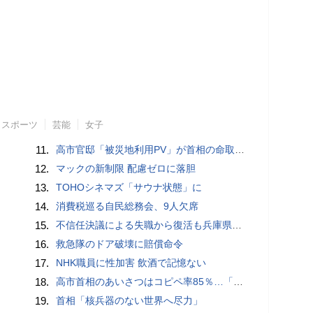
スポーツ
芸能
女子
11.
高市官邸「被災地利用PV」が首相の命取りに？ 安倍元首相“コロナおこもり動画”の二の舞を自民党が危惧
12.
マックの新制限 配慮ゼロに落胆
13.
TOHOシネマズ「サウナ状態」に
14.
消費税巡る自民総務会、9人欠席
15.
不信任決議による失職から復活も兵庫県・斉藤知事への批判が再燃中！
16.
救急隊のドア破壊に賠償命令
17.
NHK職員に性加害 飲酒で記憶ない
18.
高市首相のあいさつはコピペ率85％…「広島への思い」石破前首相・愛子内親王とは絶望的格差
19.
首相「核兵器のない世界へ尽力」